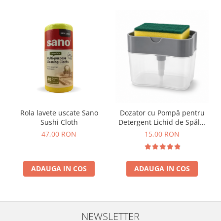
Rola lavete uscate Sano
Dozator cu Pompă pentru
Sushi Cloth
Detergent Lichid de Spălat
Vase cu Burete Inclus Smart
47,00 RON
15,00 RON
Clean
ADAUGA IN COS
ADAUGA IN COS
NEWSLETTER