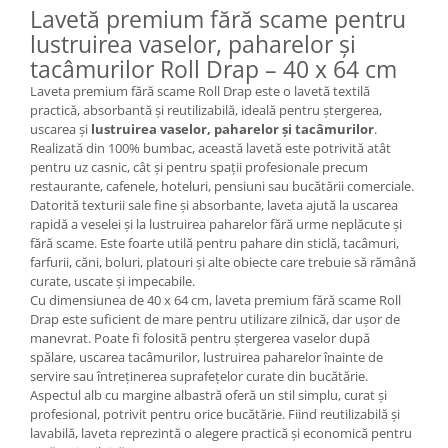
Lavetă premium fără scame pentru
lustruirea vaselor, paharelor și
tacâmurilor Roll Drap – 40 x 64 cm
Laveta premium fără scame Roll Drap este o lavetă textilă
practică, absorbantă și reutilizabilă, ideală pentru ștergerea,
uscarea și
lustruirea vaselor, paharelor și tacâmurilor
.
Realizată din 100% bumbac, această lavetă este potrivită atât
pentru uz casnic, cât și pentru spații profesionale precum
restaurante, cafenele, hoteluri, pensiuni sau bucătării comerciale.
Datorită texturii sale fine și absorbante, laveta ajută la uscarea
rapidă a veselei și la lustruirea paharelor fără urme neplăcute și
fără scame. Este foarte utilă pentru pahare din sticlă, tacâmuri,
farfurii, căni, boluri, platouri și alte obiecte care trebuie să rămână
curate, uscate și impecabile.
Cu dimensiunea de 40 x 64 cm, laveta premium fără scame Roll
Drap este suficient de mare pentru utilizare zilnică, dar ușor de
manevrat. Poate fi folosită pentru ștergerea vaselor după
spălare, uscarea tacâmurilor, lustruirea paharelor înainte de
servire sau întreținerea suprafețelor curate din bucătărie.
Aspectul alb cu margine albastră oferă un stil simplu, curat și
profesional, potrivit pentru orice bucătărie. Fiind reutilizabilă și
lavabilă, laveta reprezintă o alegere practică și economică pentru