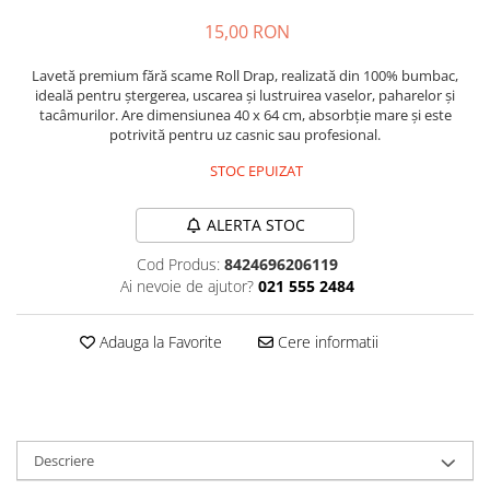
Plasturi
15,00 RON
Produse incontinenta
Lavetă premium fără scame Roll Drap, realizată din 100% bumbac,
ideală pentru ștergerea, uscarea și lustruirea vaselor, paharelor și
Sampon
tacâmurilor. Are dimensiunea 40 x 64 cm, absorbție mare și este
Sare de baie
potrivită pentru uz casnic sau profesional.
Servetele Umede
STOC EPUIZAT
ALERTA STOC
Cod Produs:
8424696206119
Ai nevoie de ajutor?
021 555 2484
Adauga la Favorite
Cere informatii
Descriere