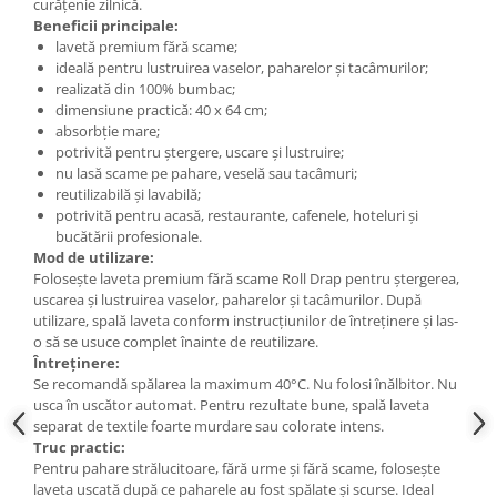
curățenie zilnică.
Beneficii principale:
lavetă premium fără scame;
ideală pentru lustruirea vaselor, paharelor și tacâmurilor;
realizată din 100% bumbac;
dimensiune practică: 40 x 64 cm;
absorbție mare;
potrivită pentru ștergere, uscare și lustruire;
nu lasă scame pe pahare, veselă sau tacâmuri;
reutilizabilă și lavabilă;
potrivită pentru acasă, restaurante, cafenele, hoteluri și
bucătării profesionale.
Mod de utilizare:
Folosește laveta premium fără scame Roll Drap pentru ștergerea,
uscarea și lustruirea vaselor, paharelor și tacâmurilor. După
utilizare, spală laveta conform instrucțiunilor de întreținere și las-
o să se usuce complet înainte de reutilizare.
Întreținere:
Se recomandă spălarea la maximum 40°C. Nu folosi înălbitor. Nu
usca în uscător automat. Pentru rezultate bune, spală laveta
separat de textile foarte murdare sau colorate intens.
Truc practic:
Pentru pahare strălucitoare, fără urme și fără scame, folosește
laveta uscată după ce paharele au fost spălate și scurse. Ideal