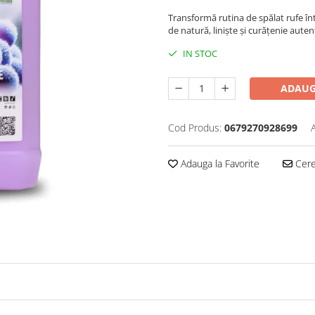
Transformă rutina de spălat rufe î
de natură, liniște și curățenie auten
IN STOC
ADAUG
Cod Produs:
0679270928699
Adauga la Favorite
Cere 