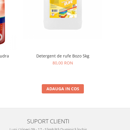
pudra
Detergent de rufe Bozo 5kg
Aqua Nerol
albe/color
80,00 RON
ADAUGA IN COS
SUPORT CLIENTI
Luni / Vineri 09 - 17 - Sâmbătă Duminică închis