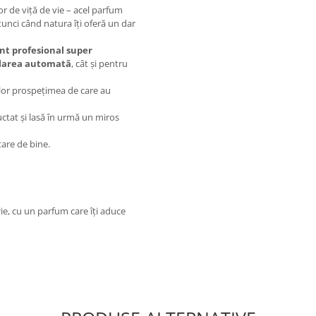
or de viță de vie – acel parfum
atunci când natura îți oferă un dar
nt profesional super
larea automată
, cât și pentru
elor prospețimea de care au
ructat și lasă în urmă un miros
tare de bine.
e, cu un parfum care îți aduce