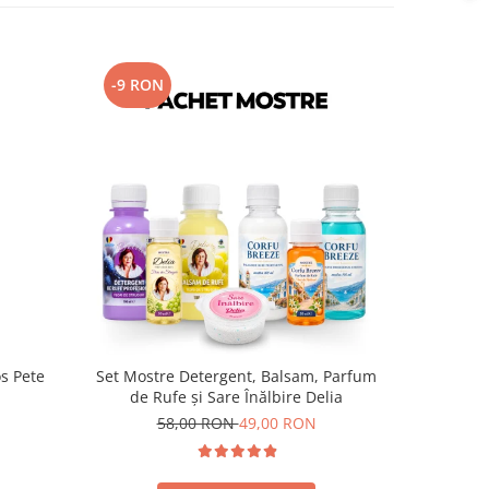
-9 RON
s Pete
Set Mostre Detergent, Balsam, Parfum
Mostra S
de Rufe și Sare Înălbire Delia
delicat
58,00 RON
49,00 RON