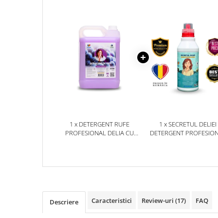
Plasturi
Produse incontinenta
Sampon
Sare de baie
Servetele Umede
1 x DETERGENT RUFE
1 x SECRETUL DELIEI
PROFESIONAL DELIA CU
DETERGENT PROFESIO
PARFUM DE FLORI DE
UNIVERSAL 1 KG
STRUGURI 5L
Caracteristici
Review-uri
(17)
FAQ
Descriere