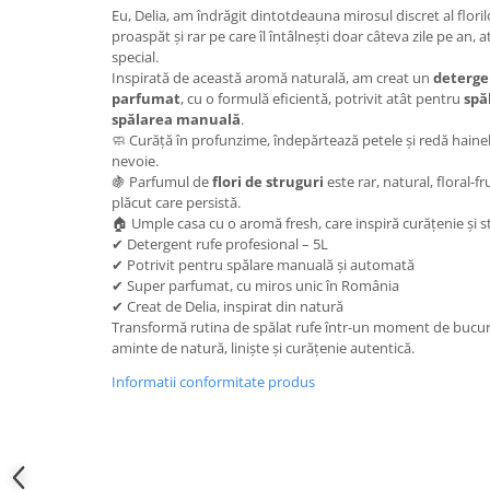
Eu, Delia, am îndrăgit dintotdeauna mirosul discret al floril
proaspăt și rar pe care îl întâlnești doar câteva zile pe an, 
special.
Inspirată de această aromă naturală, am creat un
deterge
parfumat
, cu o formulă eficientă, potrivit atât pentru
spă
spălarea manuală
.
🧼 Curăță în profunzime, îndepărtează petele și redă hain
nevoie.
🍇 Parfumul de
flori de struguri
este rar, natural, floral-f
plăcut care persistă.
🏠 Umple casa cu o aromă fresh, care inspiră curățenie și s
✔ Detergent rufe profesional – 5L
✔ Potrivit pentru spălare manuală și automată
✔ Super parfumat, cu miros unic în România
✔ Creat de Delia, inspirat din natură
Transformă rutina de spălat rufe într-un moment de bucuri
aminte de natură, liniște și curățenie autentică.
Informatii conformitate produs