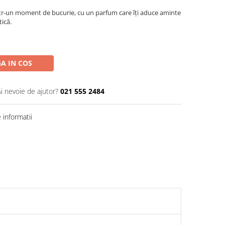
ntr-un moment de bucurie, cu un parfum care îți aduce aminte
tică.
A IN COS
Ai nevoie de ajutor?
021 555 2484
informatii