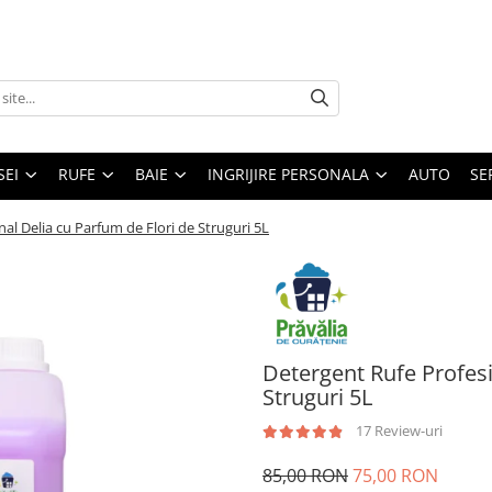
SEI
RUFE
BAIE
INGRIJIRE PERSONALA
AUTO
SE
al Delia cu Parfum de Flori de Struguri 5L
Detergent Rufe Profesi
Struguri 5L
17 Review-uri
85,00 RON
75,00 RON