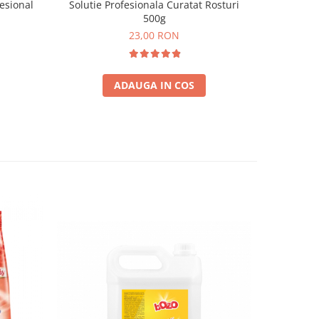
fesional
Solutie Profesionala Curatat Rosturi
DELSIL M
500g
23,00 RON
ADAUGA IN COS