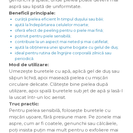
aspră sau lipsită de uniformitate.
Beneficii principale:
curăță pielea eficient în timpul dușului sau băii;
ajută la îndepărtarea celulelor moarte;
oferă efect de peeling pentru o piele mai fină;
potrivit pentru piele sensibilă;
contribuie la un aspect mai neted și mai catifelat;
ajută la obținerea unei spume bogate cu gelul de duș;
ideal pentru rutina de îngrijire corporală zilnică sau
periodică.
Mod de utilizare:
Umezește buretele cu apă, aplică gel de duș sau
săpun lichid, apoi masează pielea cu mișcări
circulare delicate. Clătește bine pielea după
utilizare, apoi spală buretele sub jet de apă și lasă-l
la uscat într-un loc aerisit.
Truc practic:
Pentru pielea sensibilă, folosește buretele cu
mișcări ușoare, fără presiune mare. Pe zonele mai
aspre, cum ar fi coatele, genunchii sau călcâiele,
poți insista puțin mai mult pentru o exfoliere mai