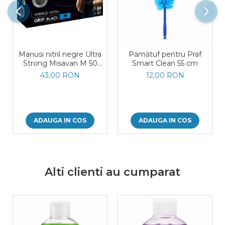
Manusi nitril negre Ultra
Pămătuf pentru Praf
Strong Misavan M 50
Smart Clean 55 cm
buc
43,00 RON
12,00 RON
ADAUGA IN COS
ADAUGA IN COS
Alti clienti au cumparat