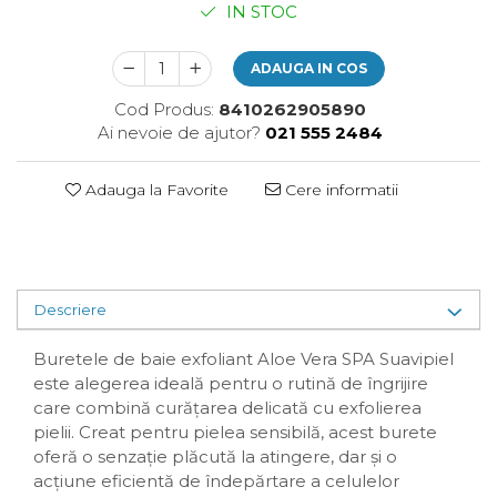
IN STOC
Plasturi
Produse incontinenta
ADAUGA IN COS
Sampon
Cod Produs:
8410262905890
Sare de baie
Ai nevoie de ajutor?
021 555 2484
Servetele Umede
Adauga la Favorite
Cere informatii
Descriere
Buretele de baie exfoliant Aloe Vera SPA Suavipiel
este alegerea ideală pentru o rutină de îngrijire
care combină curățarea delicată cu exfolierea
pielii. Creat pentru pielea sensibilă, acest burete
oferă o senzație plăcută la atingere, dar și o
acțiune eficientă de îndepărtare a celulelor