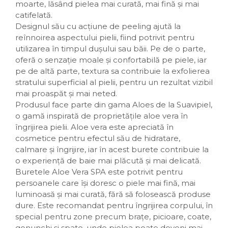
moarte, lăsând pielea mai curată, mai fină și mai
catifelată.
Designul său cu acțiune de peeling ajută la
reînnoirea aspectului pielii, fiind potrivit pentru
utilizarea în timpul dușului sau băii. Pe de o parte,
oferă o senzație moale și confortabilă pe piele, iar
pe de altă parte, textura sa contribuie la exfolierea
stratului superficial al pielii, pentru un rezultat vizibil
mai proaspăt și mai neted.
Produsul face parte din gama Aloes de la Suavipiel,
o gamă inspirată de proprietățile aloe vera în
îngrijirea pielii. Aloe vera este apreciată în
cosmetice pentru efectul său de hidratare,
calmare și îngrijire, iar în acest burete contribuie la
o experiență de baie mai plăcută și mai delicată.
Buretele Aloe Vera SPA este potrivit pentru
persoanele care își doresc o piele mai fină, mai
luminoasă și mai curată, fără să folosească produse
dure. Este recomandat pentru îngrijirea corpului, în
special pentru zone precum brațe, picioare, coate,
genunchi și spate, unde pielea poate deveni mai