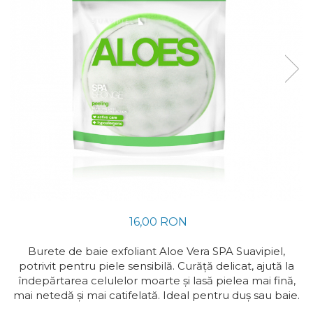
Ceaiuri
Insecticide
Cosmetice
Dezinfectante
Vopsea Par
Absorbanti de Umiditate &
Rezerve
Ingrijire Par
Ingrijire corp
Bioactivatori & Tratamente Fose
Ingrijire maini
Septice
Ingrijire picioare
Manusi Protectie
Ingrijire Urechi
Solutii curatare mobila
Îngrijire Ten
Curatare Intretinere
Incaltaminte
Farmaceutice
16,00 RON
Gel de Dus
Igiena Orala
Burete de baie exfoliant Aloe Vera SPA Suavipiel,
potrivit pentru piele sensibilă. Curăță delicat, ajută la
Make-up
îndepărtarea celulelor moarte și lasă pielea mai fină,
Fond de ten
mai netedă și mai catifelată. Ideal pentru duș sau baie.
Rujuri