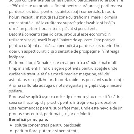
– 750 ml este un produs eficient pentru curățarea și parfumarea
pardoselilor, ideal pentru locuințe, spații comerciale, birouri,
holuri, recepții, instituții sau zone cu trafic mai mare. Formula
concentrată ajută la curățarea suprafețelor lavabile și lasă în
urmă un parfum floral intens, plăcut și persistent.
Datorită concentrației ridicate, produsul este economic în
utilizare și se diluează în apă înainte de aplicare. Este potrivit
pentru curățenia zilnică sau periodică a pardoselilor, oferind nu
doar un aspect curat, ci și o senzație de prospețime în întreaga
încăpere.
Parfumul floral Donaire este creat pentru a rămâne mai mult
timp în ambient, fiind o alegere potrivită pentru spațiile unde
curățenia trebuie să fie simțită imediat: magazine, săli de
așteptare, recepții, holuri, birouri, cabinete, pensiuni sau locuințe.
Aroma sa florală adaugă o notă elegantă și îngrijită după fiecare
spălare.
Produsul se aplică ușor cu orice tip de mop și nu necesită clătire,
ceea ce îl face rapid și practic pentru întreținerea pardoselilor.
Este recomandat pentru suprafețe mari, unde este nevoie de un
produs concentrat, parfumat și ușor de folosit.
Beneficii principale:
soluție concentrată pentru pardoseli;
parfum floral puternic și persistent;