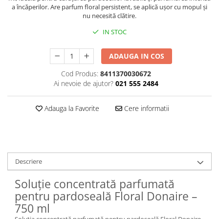
a încăperilor. Are parfum floral persistent, se aplică ușor cu mopul și
Plasturi
nu necesită clătire.
Produse incontinenta
IN STOC
Sampon
ADAUGA IN COS
Sare de baie
Servetele Umede
Cod Produs:
8411370030672
Ai nevoie de ajutor?
021 555 2484
Adauga la Favorite
Cere informatii
Descriere
Soluție concentrată parfumată
pentru pardoseală Floral Donaire –
750 ml
Soluția concentrată parfumată pentru pardoseală Floral Donaire