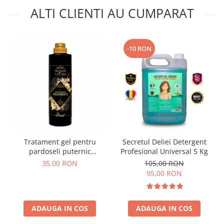
ALTI CLIENTI AU CUMPARAT
-10 RON
Tratament gel pentru
Secretul Deliei Detergent
pardoseli puternic
Profesional Universal 5 Kg
parfumat, Brasil 750ml
35,00 RON
105,00 RON
95,00 RON
ADAUGA IN COS
ADAUGA IN COS