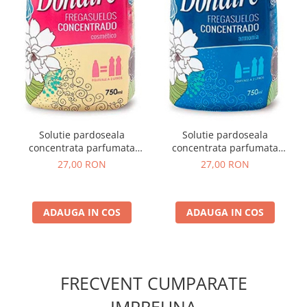
Solutie pardoseala
Solutie pardoseala
concentrata parfumata
concentrata parfumata
Cosmetic Donaire 750 ml
Armonia Donaire 750 ml
27,00 RON
27,00 RON
ADAUGA IN COS
ADAUGA IN COS
FRECVENT CUMPARATE
IMPREUNA