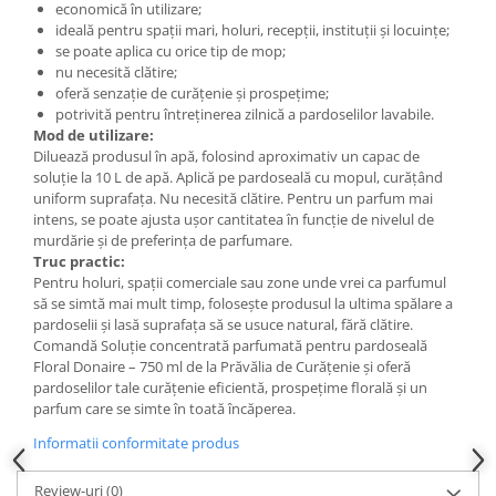
economică în utilizare;
ideală pentru spații mari, holuri, recepții, instituții și locuințe;
se poate aplica cu orice tip de mop;
nu necesită clătire;
oferă senzație de curățenie și prospețime;
potrivită pentru întreținerea zilnică a pardoselilor lavabile.
Mod de utilizare:
Diluează produsul în apă, folosind aproximativ un capac de
soluție la 10 L de apă. Aplică pe pardoseală cu mopul, curățând
uniform suprafața. Nu necesită clătire. Pentru un parfum mai
intens, se poate ajusta ușor cantitatea în funcție de nivelul de
murdărie și de preferința de parfumare.
Truc practic:
Pentru holuri, spații comerciale sau zone unde vrei ca parfumul
să se simtă mai mult timp, folosește produsul la ultima spălare a
pardoselii și lasă suprafața să se usuce natural, fără clătire.
Comandă Soluție concentrată parfumată pentru pardoseală
Floral Donaire – 750 ml de la Prăvălia de Curățenie și oferă
pardoselilor tale curățenie eficientă, prospețime florală și un
parfum care se simte în toată încăperea.
Informatii conformitate produs
Review-uri
(0)