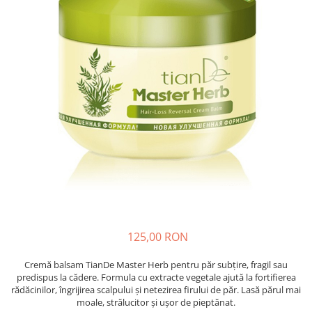
Absorbanti de Umiditate & Rezerve
Ceaiuri
Bioactivatori & Tratamente Fose
Septice
Cosmetice
Manusi Protectie
Vopsea Par
Ingrijire Par
Solutii curatare mobila
Ingrijire corp
Ingrijire maini
Ingrijire picioare
Ingrijire Urechi
Îngrijire Ten
Curatare Intretinere Incaltaminte
Farmaceutice
Gel de Dus
125,00 RON
Igiena Orala
Cremă balsam TianDe Master Herb pentru păr subțire, fragil sau
Make-up
predispus la cădere. Formula cu extracte vegetale ajută la fortifierea
rădăcinilor, îngrijirea scalpului și netezirea firului de păr. Lasă părul mai
Fond de ten
moale, strălucitor și ușor de pieptănat.
Rujuri