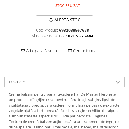
STOC EPUIZAT
Plasturi
Produse incontinenta
ALERTA STOC
Sampon
Cod Produs:
6932088867678
Sare de baie
Ai nevoie de ajutor?
021 555 2484
Servetele Umede
Adauga la Favorite
Cere informatii
Descriere
Cremă balsam pentru păr anti-cădere TianDe Master Herb este
un produs de îngrijire creat pentru părul fragil, subțire, lipsit de
vitalitate sau predispus la cădere. Formula sa pe bază de extracte
vegetale ajută la fortifierea rădăcinilor, susține echilibrul scalpului
și îmbunătățește aspectul firului de păr pe toată lungimea.
Textura de cremă-balsam acționează ca un tratament de îngrijire
după spălare, lăsând părul mai moale, mai neted, mai strălucitor