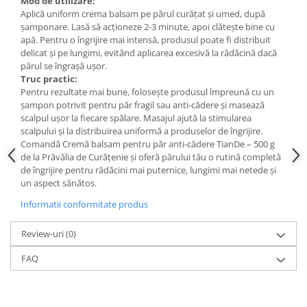
Mod de utilizare:
Aplică uniform crema balsam pe părul curățat și umed, după
șamponare. Lasă să acționeze 2-3 minute, apoi clătește bine cu
apă. Pentru o îngrijire mai intensă, produsul poate fi distribuit
delicat și pe lungimi, evitând aplicarea excesivă la rădăcină dacă
părul se îngrașă ușor.
Truc practic:
Pentru rezultate mai bune, folosește produsul împreună cu un
șampon potrivit pentru păr fragil sau anti-cădere și masează
scalpul ușor la fiecare spălare. Masajul ajută la stimularea
scalpului și la distribuirea uniformă a produselor de îngrijire.
Comandă Cremă balsam pentru păr anti-cădere TianDe – 500 g
de la Prăvălia de Curățenie și oferă părului tău o rutină completă
de îngrijire pentru rădăcini mai puternice, lungimi mai netede și
un aspect sănătos.
Informatii conformitate produs
Review-uri
(0)
FAQ