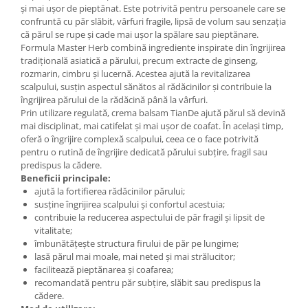
și mai ușor de pieptănat. Este potrivită pentru persoanele care se
confruntă cu păr slăbit, vârfuri fragile, lipsă de volum sau senzația
că părul se rupe și cade mai ușor la spălare sau pieptănare.
Formula Master Herb combină ingrediente inspirate din îngrijirea
tradițională asiatică a părului, precum extracte de ginseng,
rozmarin, cimbru și lucernă. Acestea ajută la revitalizarea
scalpului, susțin aspectul sănătos al rădăcinilor și contribuie la
îngrijirea părului de la rădăcină până la vârfuri.
Prin utilizare regulată, crema balsam TianDe ajută părul să devină
mai disciplinat, mai catifelat și mai ușor de coafat. În același timp,
oferă o îngrijire complexă scalpului, ceea ce o face potrivită
pentru o rutină de îngrijire dedicată părului subțire, fragil sau
predispus la cădere.
Beneficii principale:
ajută la fortifierea rădăcinilor părului;
susține îngrijirea scalpului și confortul acestuia;
contribuie la reducerea aspectului de păr fragil și lipsit de
vitalitate;
îmbunătățește structura firului de păr pe lungime;
lasă părul mai moale, mai neted și mai strălucitor;
facilitează pieptănarea și coafarea;
recomandată pentru păr subțire, slăbit sau predispus la
cădere.