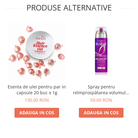
PRODUSE ALTERNATIVE
Esenta de ulei pentru par in
Spray pentru
capsule 20 buc x 1g
reîmprospătarea volumului
părului Collagen Lifter Big
130,00 RON
59,00 RON
Hair Day L’Oréal Paris
ADAUGA IN COS
ADAUGA IN COS