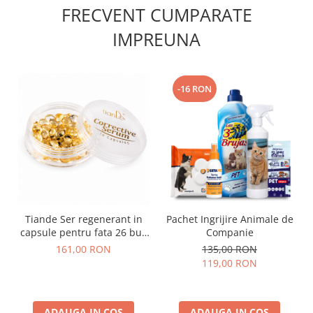
FRECVENT CUMPARATE
IMPREUNA
-16 RON
Tiande Ser regenerant in
Pachet Ingrijire Animale de
capsule pentru fata 26 buc
Companie
X 0,7 g
161,00 RON
135,00 RON
119,00 RON
ADAUGA IN COS
ADAUGA IN COS