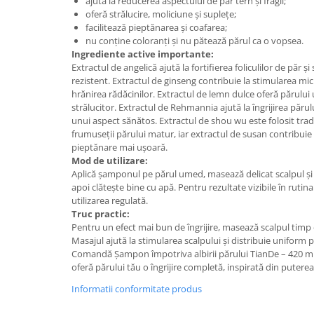
ajută la reducerea aspectului de păr tern și fragil;
oferă strălucire, moliciune și suplețe;
facilitează pieptănarea și coafarea;
nu conține coloranți și nu pătează părul ca o vopsea.
Ingrediente active importante:
Extractul de angelică ajută la fortifierea foliculilor de păr 
rezistent. Extractul de ginseng contribuie la stimularea micro
hrănirea rădăcinilor. Extractul de lemn dulce oferă părului
strălucitor. Extractul de Rehmannia ajută la îngrijirea părul
unui aspect sănătos. Extractul de shou wu este folosit trad
frumuseții părului matur, iar extractul de susan contribuie la
pieptănare mai ușoară.
Mod de utilizare:
Aplică șamponul pe părul umed, masează delicat scalpul ș
apoi clătește bine cu apă. Pentru rezultate vizibile în rutin
utilizarea regulată.
Truc practic:
Pentru un efect mai bun de îngrijire, masează scalpul timp 
Masajul ajută la stimularea scalpului și distribuie uniform 
Comandă Șampon împotriva albirii părului TianDe – 420 ml 
oferă părului tău o îngrijire completă, inspirată din puterea
Informatii conformitate produs