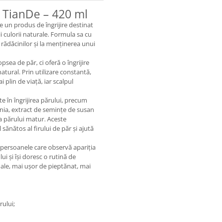
i TianDe – 420 ml
 un produs de îngrijire destinat
i culorii naturale. Formula sa cu
ea rădăcinilor și la menținerea unui
sea de păr, ci oferă o îngrijire
tural. Prin utilizare constantă,
 plin de viață, iar scalpul
în îngrijirea părului, precum
nia, extract de semințe de susan
rea părului matur. Aceste
sănătos al firului de păr și ajută
persoanele care observă apariția
lui și își doresc o rutină de
oale, mai ușor de pieptănat, mai
rului;