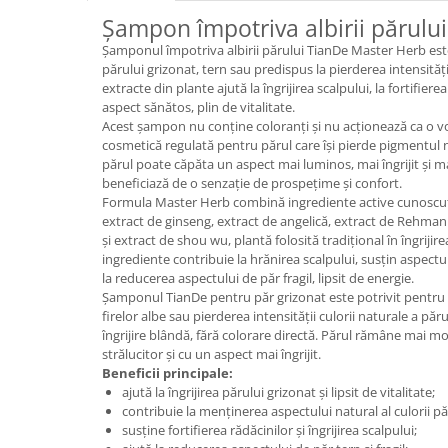
Șampon împotriva albirii părulu
Plasturi
Șamponul împotriva albirii părului TianDe Master Herb este
Produse incontinenta
părului grizonat, tern sau predispus la pierderea intensități
Sampon
extracte din plante ajută la îngrijirea scalpului, la fortifier
aspect sănătos, plin de vitalitate.
Sare de baie
Acest șampon nu conține coloranți și nu acționează ca o vop
cosmetică regulată pentru părul care își pierde pigmentul na
Servetele Umede
părul poate căpăta un aspect mai luminos, mai îngrijit și mai
beneficiază de o senzație de prospețime și confort.
Formula Master Herb combină ingrediente active cunoscute 
extract de ginseng, extract de angelică, extract de Rehman
și extract de shou wu, plantă folosită tradițional în îngriji
ingrediente contribuie la hrănirea scalpului, susțin aspectul 
la reducerea aspectului de păr fragil, lipsit de energie.
Șamponul TianDe pentru păr grizonat este potrivit pentru 
firelor albe sau pierderea intensității culorii naturale a păru
îngrijire blândă, fără colorare directă. Părul rămâne mai m
strălucitor și cu un aspect mai îngrijit.
Beneficii principale:
ajută la îngrijirea părului grizonat și lipsit de vitalitate;
contribuie la menținerea aspectului natural al culorii pă
susține fortifierea rădăcinilor și îngrijirea scalpului;