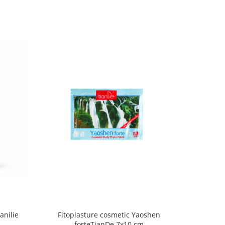
anilie
Fitoplasture cosmetic Yaoshen
Sapun de 
forteTianDe 7x10 cm
Ma