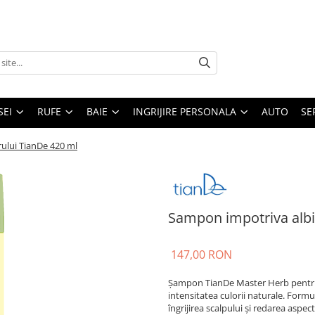
SEI
RUFE
BAIE
INGRIJIRE PERSONALA
AUTO
SE
rului TianDe 420 ml
Sampon impotriva albir
147,00 RON
Șampon TianDe Master Herb pentru pă
intensitatea culorii naturale. Formul
îngrijirea scalpului și redarea aspect