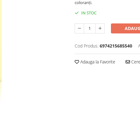
coloranți.
IN STOC
ADAUG
Cod Produs:
6974215685540
Adauga la Favorite
Cere 