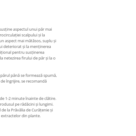
și susține aspectul unui păr mai
circulației scalpului și la
 un aspect mai mătăsos, suplu și
ui deteriorat și la menținerea
ițional pentru susținerea
 netezirea firului de păr și la o
i părul până se formează spumă,
a de îngrijire, se recomandă
de 1-2 minute înainte de clătire.
produsul pe rădăcini și lungimi.
de la Prăvălia de Curățenie și
 extractelor din plante.