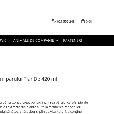
021 555 2484
0,00
RVICII
ANIMALE DE COMPANIE
PARTENERI
ii parului TianDe 420 ml
r grizonat, creat pentru îngrijirea părului care își pierde
a cu extracte din plante ajută la fortifierea rădăcinilor,
ului sănătos, strălucitor și plin de vitalitate. Nu conține