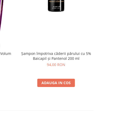
 Volum
Șampon împotriva căderii părului cu 5%
Bioblas S
Baicapil și Pantenol 200 ml
Extract d
94,00 RON
ADAUGA IN COS