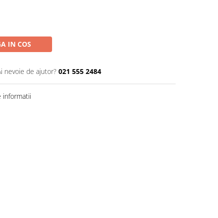
A IN COS
Ai nevoie de ajutor?
021 555 2484
informatii