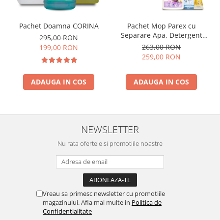
Pachet Doamna CORINA
Pachet Mop Parex cu
Separare Apa, Detergent
295,00 RON
Pardoseli, Odorizant
263,00 RON
199,00 RON
Camera si Sapun Spuma
259,00 RON
ADAUGA IN COS
ADAUGA IN COS
NEWSLETTER
Nu rata ofertele si promotiile noastre
Vreau sa primesc newsletter cu promotiile
magazinului. Afla mai multe in
Politica de
Confidentialitate