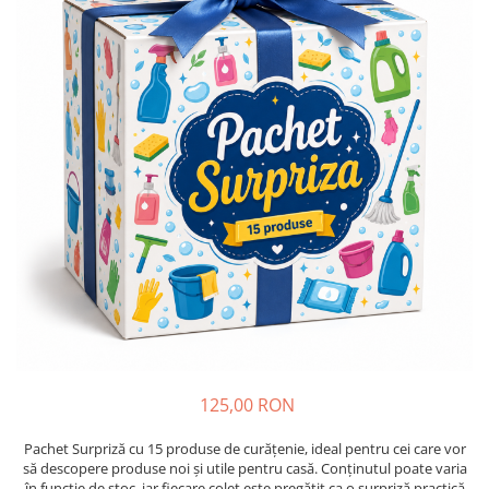
Absorbanti de Umiditate & Rezerve
Ceaiuri
Bioactivatori & Tratamente Fose
Septice
Cosmetice
Manusi Protectie
Vopsea Par
Ingrijire Par
Solutii curatare mobila
Ingrijire corp
Ingrijire maini
Ingrijire picioare
Ingrijire Urechi
Îngrijire Ten
Curatare Intretinere Incaltaminte
Farmaceutice
Gel de Dus
Igiena Orala
125,00 RON
Make-up
Pachet Surpriză cu 15 produse de curățenie, ideal pentru cei care vor
Fond de ten
să descopere produse noi și utile pentru casă. Conținutul poate varia
în funcție de stoc, iar fiecare colet este pregătit ca o surpriză practică
Rujuri