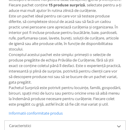
Fiecare pachet conține
15 produse surpriză
, selectate pentru a-ți
aduce mai mult ajutor în rutina zilnică de curățenie.
Este un pachet ideal pentru cei care vor să testeze produse
diferite, să completeze stocul de acasă sau să facă un cadou
practic unei persoane care apreciază curățenia și organizarea. În
interior pot fi incluse produse pentru bucătărie, baie, pardoseli,
rufe, parfumarea casei, lavete, bureți, soluții de curățare, articole
de igienă sau alte produse utile, în funcție de disponibilitatea
stocului.
Conceptul acestui pachet este simplu: primești o selecție de
produse pregătite de echipa Prăvălia de Curățenie, fără să știi
exact ce conține coletul până îl desfaci. Este o experiență practică,
interesantă și plină de surprize, potrivită pentru clienții care vor
să descopere produse noi sau să se bucure de un pachet variat,
gata pregătit.
Pachetul Surpriză este potrivit pentru locuințe, familii, gospodării,
birouri, spații mici de lucru sau pentru oricine vrea să aibă mereu
la îndemână produse necesare pentru curățenie. Fiecare colet
este pregătit cu grijă, astfel încât să fie cât mai variat și util.
Informatii conformitate produs
Caracteristici