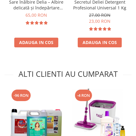
Sare Înălbire Delia – Albire
Secretul Deliei Detergent
delicată și îndepărtare
Profesional Universal 1 Kg
eficientă a petelor 500 g
65,00 RON
27,00 RON
23,00 RON
ADAUGA IN COS
ADAUGA IN COS
ALTI CLIENTI AU CUMPARAT
-96 RON
-4 RON