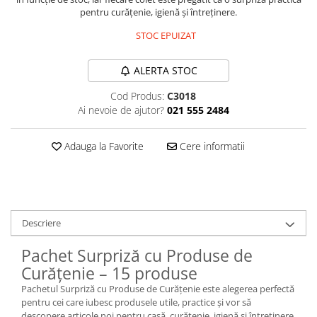
pentru curățenie, igienă și întreținere.
Plasturi
STOC EPUIZAT
Produse incontinenta
Sampon
ALERTA STOC
Sare de baie
Cod Produs:
C3018
Servetele Umede
Ai nevoie de ajutor?
021 555 2484
Adauga la Favorite
Cere informatii
Descriere
Pachet Surpriză cu Produse de
Curățenie – 15 produse
Pachetul Surpriză cu Produse de Curățenie este alegerea perfectă
pentru cei care iubesc produsele utile, practice și vor să
descopere articole noi pentru casă, curățenie, igienă și întreținere.