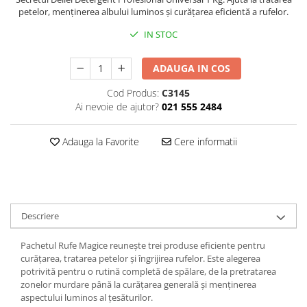
petelor, menținerea albului luminos și curățarea eficientă a rufelor.
Plasturi
IN STOC
Produse incontinenta
Sampon
ADAUGA IN COS
Sare de baie
Cod Produs:
C3145
Servetele Umede
Ai nevoie de ajutor?
021 555 2484
Adauga la Favorite
Cere informatii
Descriere
Pachetul Rufe Magice reunește trei produse eficiente pentru
curățarea, tratarea petelor și îngrijirea rufelor. Este alegerea
potrivită pentru o rutină completă de spălare, de la pretratarea
zonelor murdare până la curățarea generală și menținerea
aspectului luminos al țesăturilor.