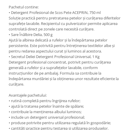
Pachetul contine:
• Detergent Profesional de Scos Pete ACEPRIN, 750 ml
Soluție practică pentru pretratarea petelor și curățarea diferitelor
suprafețe lavabile. Recipientul cu pulverizator permite aplicarea
controlată direct pe zonele care necesită curățare.
• Sare Înălbire Delia, 500 g
Ajută la albirea delicată a rufelor și la îndepărtarea petelor
persistente. Este potrivită pentru întreținerea textilelor albe și
pentru redarea aspectului curat și luminos al acestora.
• Secretul Deliei Detergent Profesional Universal, 1 Kg
Detergent profesional concentrat, potrivit pentru curățarea
generală a rufelor și a suprafețelor lavabile, conform
instrucțiunilor de pe ambalaj. Formula sa contribuie la
îndepărtarea murdăriei și la obținerea unor rezultate eficiente la
curățare.
Avantajele pachetului:
• rutină completă pentru îngrijirea rufelor;
• ajută la tratarea petelor înainte de spălare;
• contribuie la menținerea albului luminos;
• include un detergent universal profesional;
• produse potrivite pentru utilizarea regulată în gospodărie;
• cantități practice pentru testarea și utilizarea produselor.