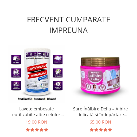
FRECVENT CUMPARATE
IMPREUNA
Lavete embosate
Sare Înălbire Delia – Albire
reutilizabile albe celuloza
delicată și îndepărtare
30 x 20 cm rola 50 bucati
eficientă a petelor 500 g
19,00 RON
65,00 RON