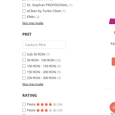
Insecticide
Dr. Stephan PROFESIONAL
(1)
Ceaiuri
eClean by Turbo Clean
(1)
Dezinfectante
Cosmetice
Efekt
(2)
Absorbanti de Umiditate & Rezerve
Vopsea Par
Vezi mai multe
Bioactivatori & Tratamente Fose
Ingrijire Par
Septice
PRET
Ingrijire corp
Manusi Protectie
Ingrijire maini
12
Ingrijire picioare
Solutii curatare mobila
Sub 50 RON
(7)
Ingrijire Urechi
50 RON - 100 RON
(33)
Îngrijire Ten
100 RON - 150 RON
(6)
Curatare Intretinere Incaltaminte
150 RON - 200 RON
(5)
Farmaceutice
250 RON - 300 RON
(3)
Vezi mai multe
Gel de Dus
Igiena Orala
RATING
Make-up
Peste
(24)
-
Fond de ten
Peste
(24)
Rujuri