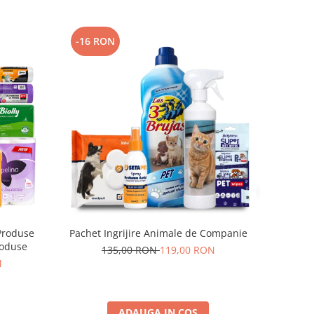
-16 RON
Produse
Pachet Ingrijire Animale de Companie
roduse
135,00 RON
119,00 RON
N
ADAUGA IN COS