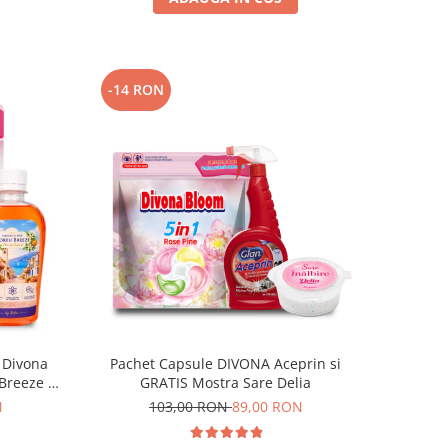
-14 RON
 Divona
Pachet Capsule DIVONA Aceprin si
 Breeze by
GRATIS Mostra Sare Delia
N
103,00 RON
89,00 RON