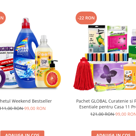
ON
-22 RON
hetul Weekend Bestseller
Pachet GLOBAL Curatenie si 
Esentiale pentru Casa 11 P
111,00 RON
99,00 RON
121,00 RON
99,00 RO
ADAUGA IN COS
ADAUGA IN COS