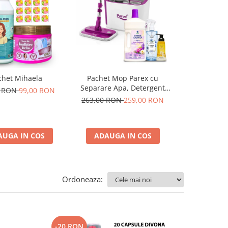
chet Mihaela
Pachet Mop Parex cu
Pachetu
Separare Apa, Detergent
Best
0 RON
99,00 RON
Pardoseli, Odorizant
263,00 RON
259,00 RON
111,00 R
Camera si Sapun Spuma
AUGA IN COS
ADAUGA IN COS
ADAUGA
Ordoneaza:
-20 RON