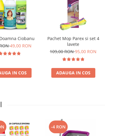
 Doamna Ciobanu
Pachet Mop Parex si set 4
Pachet MOP P
lavete
Deliei lav
 RON
49,00 RON
Micr
109,00 RON
95,00 RON
117,00 R
AUGA IN COS
ADAUGA IN COS
ADAUGA
I
ON
-4 RON
-12 RON