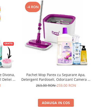
-4 RON
e Divona,
Pachet Mop Parex cu Separare Apa,
 Deliei +
Detergent Pardoseli, Odorizant Camera si
Sapun Spuma
N
263,00 RON
259,00 RON
ADAUGA IN COS