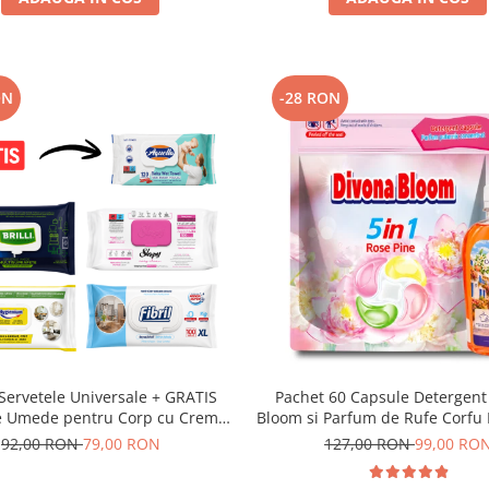
ON
-28 RON
Servetele Universale + GRATIS
Pachet 60 Capsule Detergent
e Umede pentru Corp cu Crema
Bloom si Parfum de Rufe Corfu
Aquella
Delia 200 ml
92,00 RON
79,00 RON
127,00 RON
99,00 RO