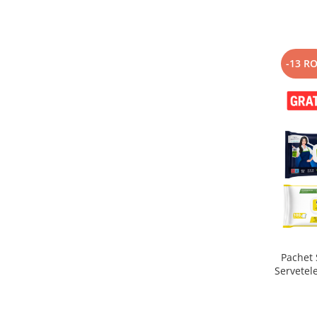
-13 R
Pachet 
Servetel