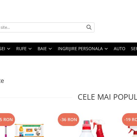
SEI
RUFE
BAIE
INGRIJIRE PERSONALA
AUTO
SE
te
CELE MAI POPU
25 RON
-36 RON
-19 R