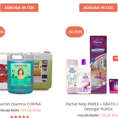
ADAUGA IN COS
ADAUGA IN COS
ON
-34 RON
Pachet Doamna CORINA
Pachet Mop PAREX + GRATIS 
Deterget PUROX
295,00 RON
199,00 RON
152,00 RON
118,00 RO