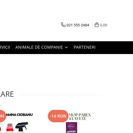
021 555 2484
0,00
RVICII
ANIMALE DE COMPANIE
PARTENERI
LARE
ON
-14 RON
-18 RON