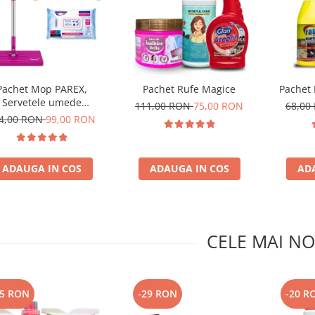
Pachet Mop PAREX,
Pachet Rufe Magice
Pachet
Servetele umede
111,00 RON
75,00 RON
68,00
Antibacteriene si
4,00 RON
99,00 RON
Multisuprafete
ADAUGA IN COS
ADAUGA IN COS
AD
CELE MAI NO
25 RON
-29 RON
-20 R