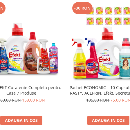
ON
-30 RON
FEKT Curatenie Completa pentru
Pachet ECONOMIC – 10 Capsul
Casa 7 Produse
RASTY, ACEPRIN, Efekt, Secretul
Sare Inalbire GRATIS
169,00 RON
159,00 RON
105,00 RON
75,00 RO
ADAUGA IN COS
ADAUGA IN COS