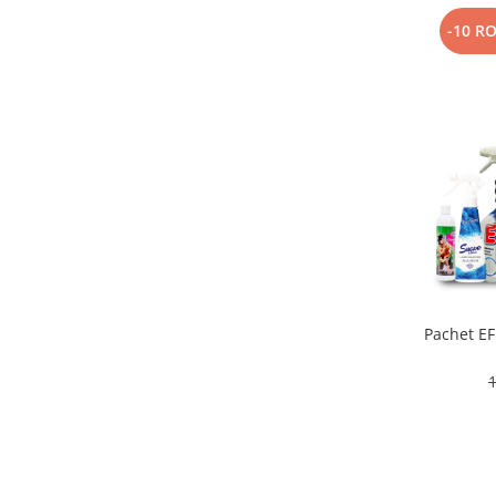
-10 R
Pachet E