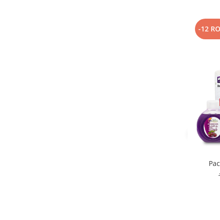
-12 R
Pac