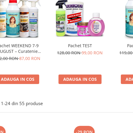
achet WEEKEND 7-9
Pachet TEST
Pa
UGUST – Curatenie
128,00 RON
99,00 RON
119,0
fesionala Completa, 4
2,00 RON
87,00 RON
Produse
ADAUGA IN COS
ADAUGA IN COS
AD
1-
24
din
55
produse
ON
-29 RON