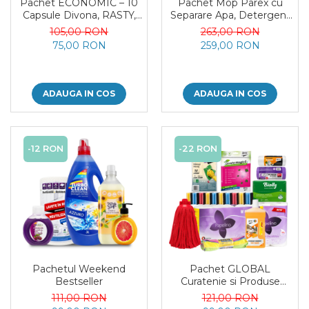
Pachet ECONOMIC – 10
Pachet Mop Parex cu
Capsule Divona, RASTY,
Separare Apa, Detergent
ACEPRIN, Efekt, Secretul
Pardoseli, Odorizant
105,00 RON
263,00 RON
Deliei + Sare Inalbire
Camera si Sapun Spuma
75,00 RON
259,00 RON
GRATIS
ADAUGA IN COS
ADAUGA IN COS
-12 RON
-22 RON
Pachetul Weekend
Pachet GLOBAL
Bestseller
Curatenie si Produse
Esentiale pentru Casa 11
111,00 RON
121,00 RON
Produse