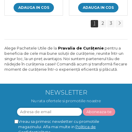
ADAUGA IN COS
ADAUGA IN COS
1
2
3
Alege Pachetele Utile de la
Pravalia de Curățenie
pentru a
beneficia de cele mai bune soluții de curățenie, reunite într-un
singur loc, la un preț avantajos. Noi suntem partenerul tău de
nădejde în curățenia casei! Comandă acum și transformă fiecare
moment de curățenie într-o experiență eficientă și plăcută.
NEWSLETTER
Nu rata ofertele si promotiile noastre
Vreau sa primesc newsletter cu promotiile
magazinului. Afla mai multe in
Politica de
Confidentialitate