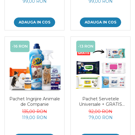
99,00 RON
99,00 RON
ADAUGA IN COS
ADAUGA IN COS
-16 RON
-13 RON
Pachet Ingrijire Animale
Pachet Servetele
de Companie
Universale + GRATIS
Servetele Umede pentru
135,00 RON
92,00 RON
Corp cu Crema Aquella
119,00 RON
79,00 RON