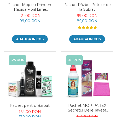
Pachet Mop cu Prindere
Pachet Război Petelor de
Rapida Fibril Lime
la Subrat
Servetele Suprafete si
121,00 RON
99,00 RON
Servetele Maini
99,00 RON
85,00 RON
ADAUGA IN COS
ADAUGA IN COS
-25 RON
-18 RON
Pachet pentru Barbati
Pachet MOP PAREX
Secretul Deliei laveta
164,00 RON
Premium Microfibra
117,00 RON
139,00 RON