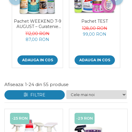
Plasturi
Produse incontinenta
Pachet WEEKEND 7-9
Pachet TEST
Sampon
AUGUST – Curatenie
128,00 RON
Sare de baie
Profesionala Completa,
112,00 RON
99,00 RON
4 Produse
87,00 RON
Servetele Umede
ADAUGA IN COS
ADAUGA IN COS
Afiseaza:
1-
24
din
55
produse
FILTRE
-25 RON
-29 RON