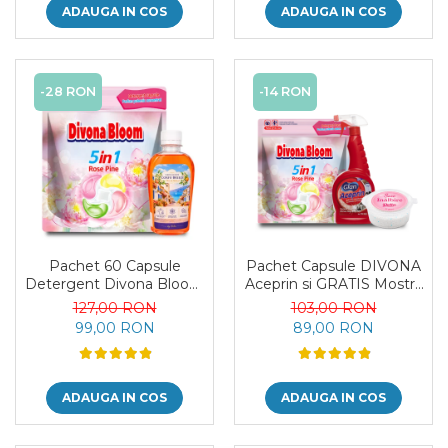
ADAUGA IN COS
ADAUGA IN COS
-28 RON
-14 RON
Pachet 60 Capsule
Pachet Capsule DIVONA
Detergent Divona Bloom
Aceprin si GRATIS Mostra
si Parfum de Rufe Corfu
Sare Delia
127,00 RON
103,00 RON
Breeze by Delia 200 ml
99,00 RON
89,00 RON
ADAUGA IN COS
ADAUGA IN COS