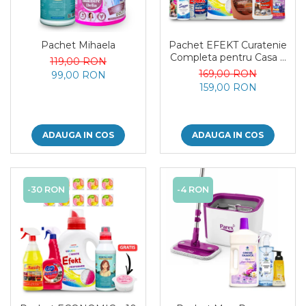
Pachet Mihaela
Pachet EFEKT Curatenie
Completa pentru Casa 7
119,00 RON
Produse
169,00 RON
99,00 RON
159,00 RON
ADAUGA IN COS
ADAUGA IN COS
-30 RON
-4 RON