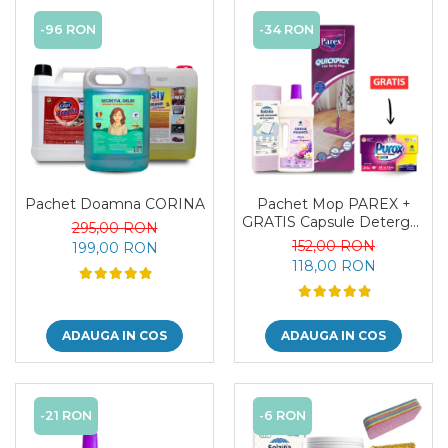
-96 RON
-34 RON
Pachet Doamna CORINA
Pachet Mop PAREX +
GRATIS Capsule Deterget
295,00 RON
PUROX
152,00 RON
199,00 RON
118,00 RON
ADAUGA IN COS
ADAUGA IN COS
-21 RON
-6 RON