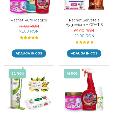
Pachet Rufe Magice
Pachet Servetele
Hygienium + GRATIS
111,00 RON
Servetele Mobila
69,00 RON
75,00 RON
49,00 RON
ADAUGA IN COS
ADAUGA IN COS
-22 RON
-14 RON