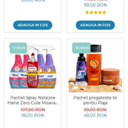
99,00 RON
ADAUGA IN COS
ADAUGA IN COS
-11 RON
-10 RON
Pachet Spray Netezire
Pachet pregateste-te
Haine Zero Cute Misavan
pentru Plaja
+ Detergent Vase Poy
107,00 RON
59,00 RON
Gratis
96,00 RON
49,00 RON