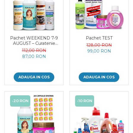
Pachet WEEKEND 7-9
Pachet TEST
AUGUST – Curatenie
128,00 RON
Profesionala Completa, 4
112,00 RON
99,00 RON
Produse
87,00 RON
ADAUGA IN COS
ADAUGA IN COS
-20 RON
-10 RON