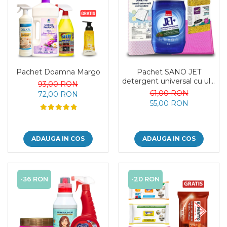
Pachet Doamna Margo
Pachet SANO JET
detergent universal cu ulei
93,00 RON
de pin si accesorii de
61,00 RON
72,00 RON
curatenie
55,00 RON
ADAUGA IN COS
ADAUGA IN COS
-36 RON
-20 RON