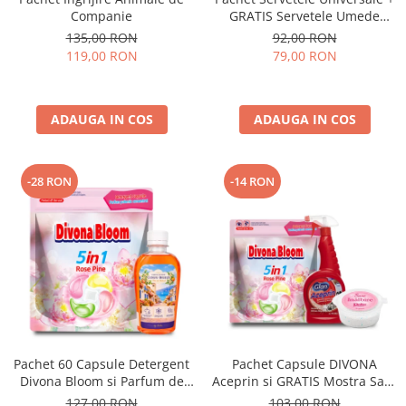
Companie
GRATIS Servetele Umede
pentru Corp cu Crema
135,00 RON
92,00 RON
Aquella
119,00 RON
79,00 RON
ADAUGA IN COS
ADAUGA IN COS
-28 RON
-14 RON
Pachet 60 Capsule Detergent
Pachet Capsule DIVONA
Divona Bloom si Parfum de
Aceprin si GRATIS Mostra Sare
Rufe Corfu Breeze by Delia
Delia
127,00 RON
103,00 RON