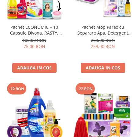
Pachet ECONOMIC – 10
Pachet Mop Parex cu
Capsule Divona, RASTY,
Separare Apa, Detergent
ACEPRIN, Efekt, Secretul Deliei
Pardoseli, Odorizant Camera
105,00 RON
263,00 RON
+ Sare Inalbire GRATIS
si Sapun Spuma
75,00 RON
259,00 RON
ADAUGA IN COS
ADAUGA IN COS
-12 RON
-22 RON