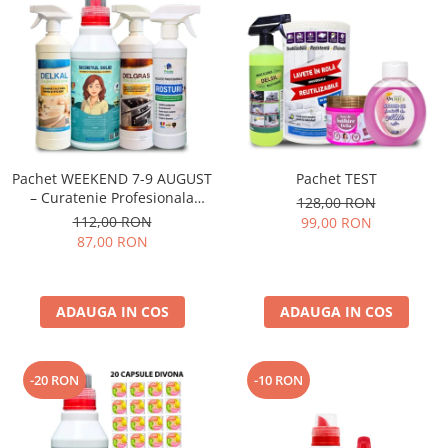
Pachet WEEKEND 7-9 AUGUST
Pachet TEST
– Curatenie Profesionala
128,00 RON
Completa, 4 Produse
112,00 RON
99,00 RON
87,00 RON
ADAUGA IN COS
ADAUGA IN COS
-20 RON
-10 RON