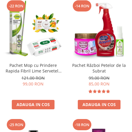
-22 RON
-14 RON
Pachet Mop cu Prindere
Pachet Război Petelor de la
Rapida Fibril Lime Servetele
Subrat
Suprafete si Servetele Maini
121,00 RON
99,00 RON
99,00 RON
85,00 RON
ADAUGA IN COS
ADAUGA IN COS
-25 RON
-18 RON