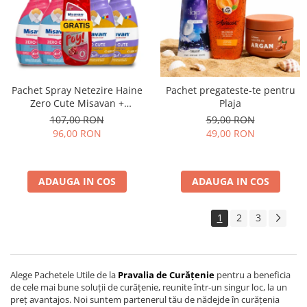
Pachet Spray Netezire Haine
Pachet pregateste-te pentru
Zero Cute Misavan +
Plaja
Detergent Vase Poy Gratis
107,00 RON
59,00 RON
96,00 RON
49,00 RON
ADAUGA IN COS
ADAUGA IN COS
1
2
3
Alege Pachetele Utile de la
Pravalia de Curățenie
pentru a beneficia
de cele mai bune soluții de curățenie, reunite într-un singur loc, la un
preț avantajos. Noi suntem partenerul tău de nădejde în curățenia