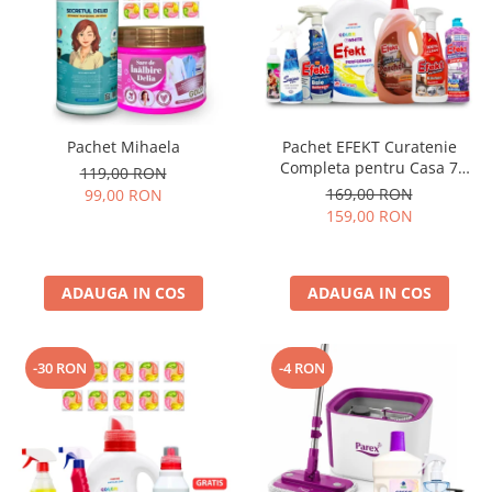
Pachet Mihaela
Pachet EFEKT Curatenie
Completa pentru Casa 7
119,00 RON
Produse
169,00 RON
99,00 RON
159,00 RON
ADAUGA IN COS
ADAUGA IN COS
-30 RON
-4 RON