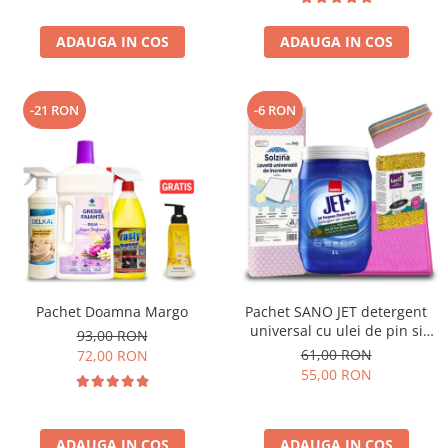
ADAUGA IN COS
ADAUGA IN COS
-21 RON
-6 RON
Pachet Doamna Margo
Pachet SANO JET detergent
universal cu ulei de pin si
93,00 RON
accesorii de curatenie
61,00 RON
72,00 RON
55,00 RON
ADAUGA IN COS
ADAUGA IN COS