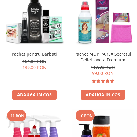
Pachet pentru Barbati
Pachet MOP PAREX Secretul
Deliei laveta Premium
164,00 RON
Microfibra
117,00 RON
139,00 RON
99,00 RON
ADAUGA IN COS
ADAUGA IN COS
-11 RON
-10 RON