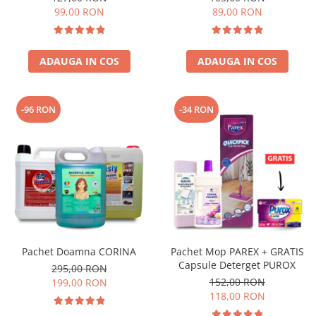
200 ml
99,00 RON
89,00 RON
ADAUGA IN COS
ADAUGA IN COS
-96 RON
-34 RON
Pachet Doamna CORINA
Pachet Mop PAREX + GRATIS
Capsule Deterget PUROX
295,00 RON
152,00 RON
199,00 RON
118,00 RON