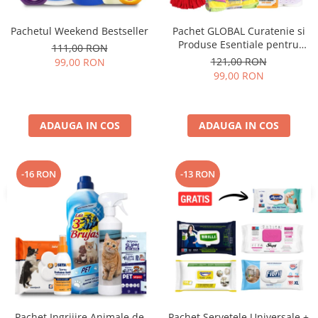
Pachetul Weekend Bestseller
Pachet GLOBAL Curatenie si
Produse Esentiale pentru
111,00 RON
Casa 11 Produse
121,00 RON
99,00 RON
99,00 RON
ADAUGA IN COS
ADAUGA IN COS
-16 RON
-13 RON
Pachet Ingrijire Animale de
Pachet Servetele Universale +