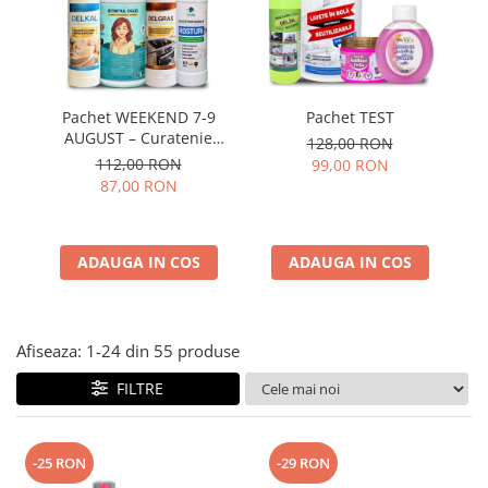
Plasturi
Produse incontinenta
Sampon
Pachet WEEKEND 7-9
Pachet TEST
Sare de baie
AUGUST – Curatenie
128,00 RON
Profesionala Completa, 4
Servetele Umede
112,00 RON
99,00 RON
Produse
87,00 RON
ADAUGA IN COS
ADAUGA IN COS
Afiseaza:
1-
24
din
55
produse
FILTRE
-25 RON
-29 RON