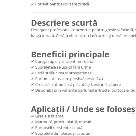
✔ Potrivit pentru utilizare zilnică
Descriere scurtă
Detergent profesional concentrat pentru gresie și faianță, c
lungă durată. Curăță eficient, nu lasă urme și oferă prospe
Beneficii principale
✔ Curăță rapid și eficient murdăria
✔ Suprafețele se usucă fără urme
✔ Redă strălucirea și prospețimea
✔ Parfum intens care persistă peste 24h
✔ Creează o atmosferă plăcută și fresh în încăpere
✔ Disponibil și în variante parfumate (fructe, portocale, b
Aplicații / Unde se foloseș
✔ Gresie și faianță
✔ Marmură, granit, piatră, mozaic
✔ Pardoseli rezistente la apă
✔ Suprafețe din plastic și cauciuc