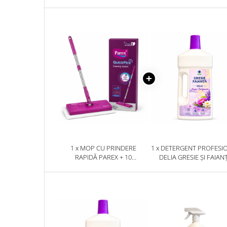
Plasturi
Produse incontinenta
Sampon
Sare de baie
Servetele Umede
1 x MOP CU PRINDERE
1 x DETERGENT PROFESI
RAPIDĂ PAREX + 10
DELIA GRESIE ȘI FAIAN
ȘERVEȚELE UMEDE PENTRU
SUPER PARFUMAT 1
CURĂȚARE