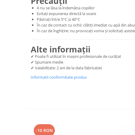
Precauții
A nu se lăsa la îndemâna copiilor
Evitați expunerea directă la soare
Păstrați între 5°C și 40°C
În caz de contact cu ochii: clătiți imediat cu apă din a
În caz de înghițire: nu provocați voma și solicitați asis
Alte informații
✔ Poate fi utilizat în mașini profesionale de curățat
✔ Spumare medie
✔ Valabilitate: 2 ani de la data fabricației
Informatii conformitate produs
-10 RON