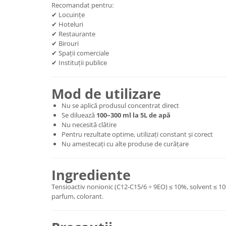
Recomandat pentru:
✔ Locuințe
✔ Hoteluri
✔ Restaurante
✔ Birouri
✔ Spații comerciale
✔ Instituții publice
Mod de utilizare
Nu se aplică produsul concentrat direct
Se diluează
100–300 ml la 5L de apă
Nu necesită clătire
Pentru rezultate optime, utilizați constant și corect
Nu amestecați cu alte produse de curățare
Ingrediente
Tensioactiv nonionic (C12-C15/6 ÷ 9EO) ≤ 10%, solvent ≤ 10
parfum, colorant.