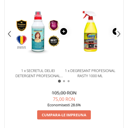
1 x SECRETUL DELIEI
1 x DEGRESANT PROFESIONAL
1 x D
DETERGENT PROFESIONAL
RASTY 1000 ML
DE S
UNIVERSAL 1 KG
105,00 RON
75,00 RON
Economisesti 28.6%
CUMPARA-LE IMPREUNA