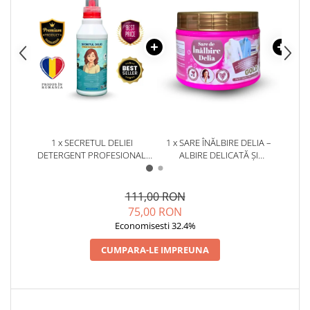
1 x SECRETUL DELIEI
1 x SARE ÎNĂLBIRE DELIA –
1 x D
DETERGENT PROFESIONAL
ALBIRE DELICATĂ ȘI
DE S
UNIVERSAL 1 KG
ÎNDEPĂRTARE EFICIENTĂ A
PETELOR 500 G
111,00 RON
75,00 RON
Economisesti 32.4%
CUMPARA-LE IMPREUNA