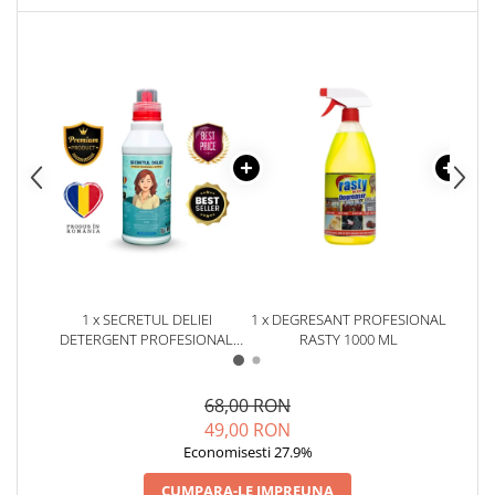
1 x SECRETUL DELIEI
1 x DEGRESANT PROFESIONAL
1 x 
DETERGENT PROFESIONAL
RASTY 1000 ML
UNIVERSAL 1 KG
68,00 RON
49,00 RON
Economisesti 27.9%
CUMPARA-LE IMPREUNA