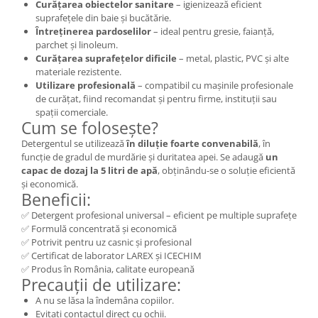
Curățarea obiectelor sanitare
– igienizează eficient
suprafețele din baie și bucătărie.
Întreținerea pardoselilor
– ideal pentru gresie, faianță,
parchet și linoleum.
Curățarea suprafețelor dificile
– metal, plastic, PVC și alte
materiale rezistente.
Utilizare profesională
– compatibil cu mașinile profesionale
de curățat, fiind recomandat și pentru firme, instituții sau
spații comerciale.
Cum se folosește?
Detergentul se utilizează
în diluție foarte convenabilă
, în
funcție de gradul de murdărie și duritatea apei. Se adaugă
un
capac de dozaj la 5 litri de apă
, obținându-se o soluție eficientă
și economică.
Beneficii:
✅ Detergent profesional universal – eficient pe multiple suprafețe
✅ Formulă concentrată și economică
✅ Potrivit pentru uz casnic și profesional
✅ Certificat de laborator LAREX și ICECHIM
✅ Produs în România, calitate europeană
Precauții de utilizare:
A nu se lăsa la îndemâna copiilor.
Evitați contactul direct cu ochii.