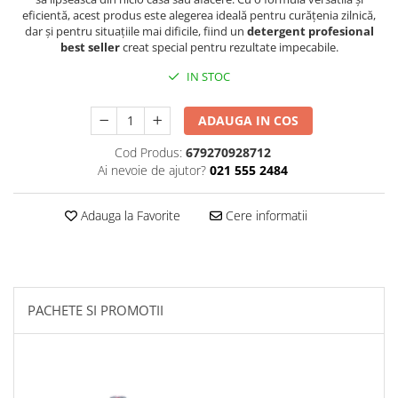
eficientă, acest produs este alegerea ideală pentru curățenia zilnică,
Plasturi
dar și pentru situațiile mai dificile, fiind un
detergent profesional
best seller
creat special pentru rezultate impecabile.
Produse incontinenta
IN STOC
Sampon
Sare de baie
ADAUGA IN COS
Servetele Umede
Cod Produs:
679270928712
Ai nevoie de ajutor?
021 555 2484
Adauga la Favorite
Cere informatii
PACHETE SI PROMOTII