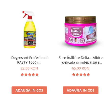
Degresant Profesional
Sare Înălbire Delia – Albire
RASTY 1000 ml
delicată și îndepărtare
eficientă a petelor 500 g
22,00 RON
65,00 RON
ADAUGA IN COS
ADAUGA IN COS