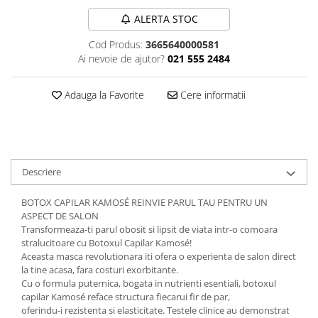
Plasturi
ALERTA STOC
Produse incontinenta
Cod Produs:
3665640000581
Ai nevoie de ajutor?
021 555 2484
Sampon
Sare de baie
Adauga la Favorite
Cere informatii
Servetele Umede
Descriere
BOTOX CAPILAR KAMOSÉ REINVIE PARUL TAU PENTRU UN
ASPECT DE SALON
Transformeaza-ti parul obosit si lipsit de viata intr-o comoara
stralucitoare cu Botoxul Capilar Kamosé!
Aceasta masca revolutionara iti ofera o experienta de salon direct
la tine acasa, fara costuri exorbitante.
Cu o formula puternica, bogata in nutrienti esentiali, botoxul
capilar Kamosé reface structura fiecarui fir de par,
oferindu-i rezistenta si elasticitate. Testele clinice au demonstrat