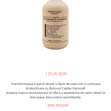
Insecticide
Ceaiuri
Dezinfectante
Cosmetice
Absorbanti de Umiditate & Rezerve
Vopsea Par
Bioactivatori & Tratamente Fose
Ingrijire Par
Septice
Ingrijire corp
Manusi Protectie
Ingrijire maini
Ingrijire picioare
Solutii curatare mobila
Ingrijire Urechi
Îngrijire Ten
Curatare Intretinere Incaltaminte
125,00 RON
Farmaceutice
Gel de Dus
Transformeaza-ti parul obosit si lipsit de viata intr-o comoara
stralucitoare cu Botoxul Capilar Kamosé!
Igiena Orala
Aceasta masca revolutionara iti ofera o experienta de salon direct la
Make-up
tine acasa, fara costuri exorbitante.
Fond de ten
STOC EPUIZAT
Rujuri