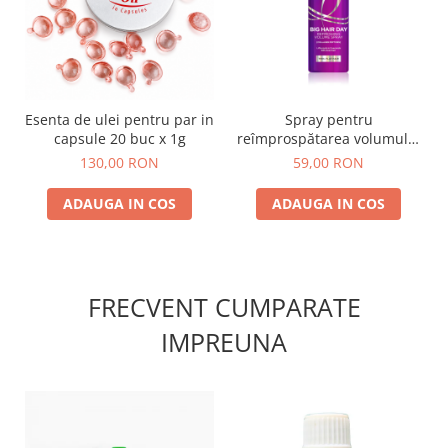
Esenta de ulei pentru par in
Spray pentru
capsule 20 buc x 1g
reîmprospătarea volumului
părului Collagen Lifter Big
130,00 RON
59,00 RON
Hair Day L’Oréal Paris
ADAUGA IN COS
ADAUGA IN COS
FRECVENT CUMPARATE
IMPREUNA