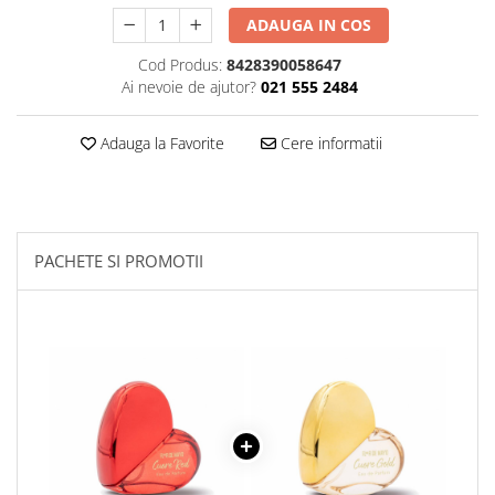
ADAUGA IN COS
Plasturi
Produse incontinenta
Cod Produs:
8428390058647
Ai nevoie de ajutor?
021 555 2484
Sampon
Sare de baie
Adauga la Favorite
Cere informatii
Servetele Umede
PACHETE SI PROMOTII