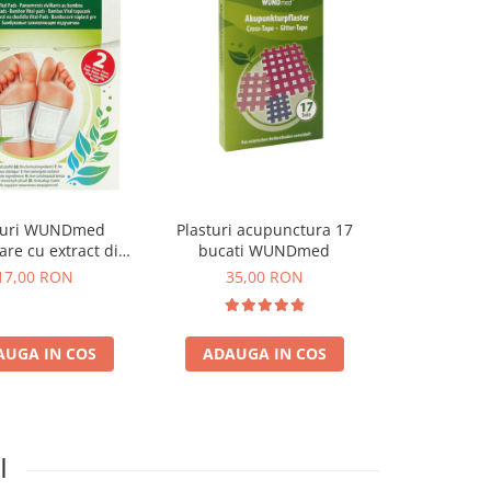
turi WUNDmed
Plasturi acupunctura 17
Plasturi S
zare cu extract din
bucati WUNDmed
bășici 6 bu
bus 2 bucati
17,00 RON
35,00 RON
17,0
AUGA IN COS
ADAUGA IN COS
ADAUGA
I