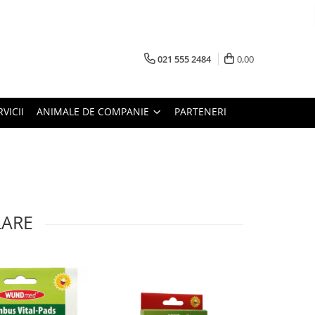
021 555 2484
0,00
RVICII
ANIMALE DE COMPANIE
PARTENERI
LARE