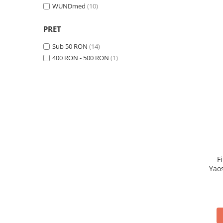
WUNDmed
(10)
Plasturi
Produse incontinenta
PRET
Sampon
Sub 50 RON
(14)
400 RON - 500 RON
(1)
Sare de baie
Servetele Umede
F
Yao