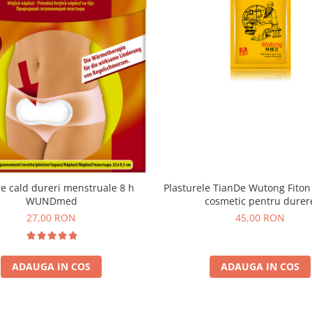
Plasturele TianDe Wutong Fiton
re cald dureri menstruale 8 h
cosmetic pentru durer
WUNDmed
45,00 RON
27,00 RON
ADAUGA IN COS
ADAUGA IN COS