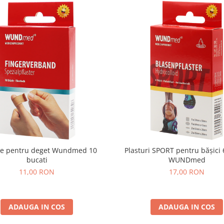
re pentru deget Wundmed 10
Plasturi SPORT pentru bășici 
bucati
WUNDmed
11,00 RON
17,00 RON
ADAUGA IN COS
ADAUGA IN COS