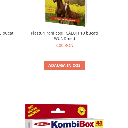
0 bucati
Plasturi răni copii CĂLUȚI 10 bucati
WUNDmed
8,00 RON
ADAUGA IN COS