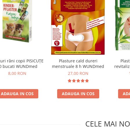
turi răni copii PISICUȚE
Plasture cald dureri
Plas
0 bucati WUNDmed
menstruale 8 h WUNDmed
revitali
bam
8,00 RON
27,00 RON
ADAUGA IN COS
ADAUGA IN COS
AD
CELE MAI NO