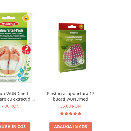
turi WUNDmed
Plasturi acupunctura 17
Plasturi S
zare cu extract din
bucati WUNDmed
bășici 6 bu
bus 2 bucati
17,00 RON
35,00 RON
17,0
AUGA IN COS
ADAUGA IN COS
ADAUGA