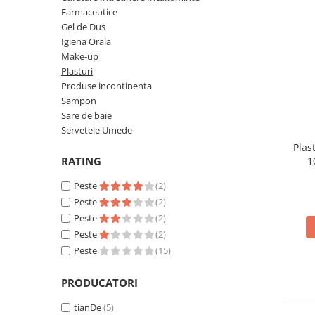
Absorbanti de Umiditate & Rezerve
Farmaceutice
Ceaiuri
Bioactivatori & Tratamente Fose
Gel de Dus
Septice
Cosmetice
Igiena Orala
Make-up
Manusi Protectie
Vopsea Par
Plasturi
Ingrijire Par
Solutii curatare mobila
Produse incontinenta
Ingrijire corp
Sampon
Ingrijire maini
Sare de baie
Servetele Umede
Ingrijire picioare
Plas
Ingrijire Urechi
RATING
1
Îngrijire Ten
Peste
(2)
Curatare Intretinere Incaltaminte
Peste
(2)
Farmaceutice
Peste
(2)
Gel de Dus
Peste
(2)
Peste
(15)
Igiena Orala
Make-up
PRODUCATORI
Fond de ten
tianDe
(5)
Rujuri