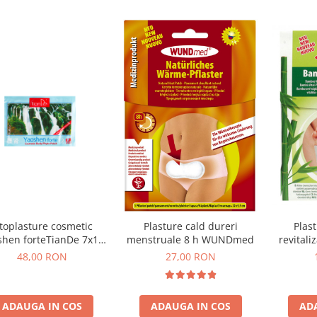
itoplasture cosmetic
Plasture cald dureri
Plas
shen forteTianDe 7x10
menstruale 8 h WUNDmed
revitali
cm
bam
48,00 RON
27,00 RON
ADAUGA IN COS
ADAUGA IN COS
AD