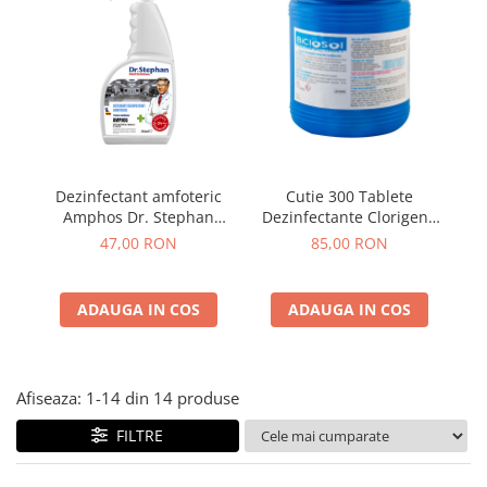
Plasturi
Produse incontinenta
Sampon
Sare de baie
Servetele Umede
Dezinfectant amfoteric
Cutie 300 Tablete
Amphos Dr. Stephan
Dezinfectante Clorigene
750ml
Eferverscente Biclosol 1
47,00 RON
85,00 RON
kg
ADAUGA IN COS
ADAUGA IN COS
Afiseaza:
1-
14
din
14
produse
FILTRE