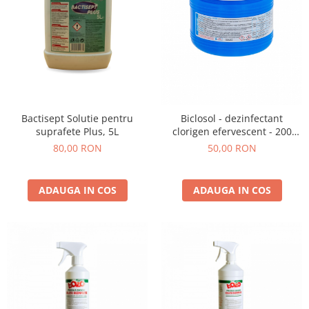
Bactisept Solutie pentru
Biclosol - dezinfectant
suprafete Plus, 5L
clorigen efervescent - 200
tablete
80,00 RON
50,00 RON
ADAUGA IN COS
ADAUGA IN COS