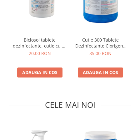
Insecticide
Ceaiuri
Dezinfectante
Cosmetice
Absorbanti de Umiditate & Rezerve
Vopsea Par
Bioactivatori & Tratamente Fose
Ingrijire Par
Biclosol tablete
Cutie 300 Tablete
Septice
Ingrijire corp
dezinfectante, cutie cu 60
Dezinfectante Clorigene
Manusi Protectie
Ingrijire maini
bucati
Eferverscente Biclosol 1
20,00 RON
85,00 RON
kg
Ingrijire picioare
Solutii curatare mobila
Ingrijire Urechi
ADAUGA IN COS
ADAUGA IN COS
Îngrijire Ten
Curatare Intretinere Incaltaminte
Farmaceutice
CELE MAI NOI
Gel de Dus
Igiena Orala
Make-up
Fond de ten
Rujuri