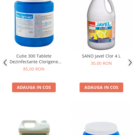
Cutie 300 Tablete
SANO Javel Clor 4 L
Dezinfectante Clorigene
30,00 RON
Eferverscente Biclosol 1 kg
85,00 RON
ADAUGA IN COS
ADAUGA IN COS