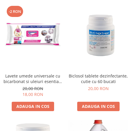
-2 RON
Lavete umede universale cu
Biclosol tablete dezinfectante,
bicarbonat si uleiuri esentiale
cutie cu 60 bucati
cu parfum de Orhidee si
20,00 RON
20,00 RON
Vanilie Hygienium 100 bucati
18,00 RON
ADAUGA IN COS
ADAUGA IN COS