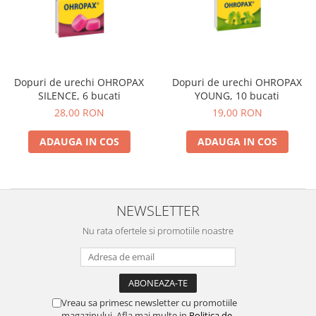
Absorbanti de Umiditate & Rezerve
Ceaiuri
Bioactivatori & Tratamente Fose
Septice
Cosmetice
Manusi Protectie
Vopsea Par
Ingrijire Par
Solutii curatare mobila
Dopuri de urechi OHROPAX
Dopuri de urechi OHROPAX
SILENCE, 6 bucati
YOUNG, 10 bucati
Ingrijire corp
28,00 RON
19,00 RON
Ingrijire maini
Ingrijire picioare
ADAUGA IN COS
ADAUGA IN COS
Ingrijire Urechi
Îngrijire Ten
Curatare Intretinere Incaltaminte
NEWSLETTER
Farmaceutice
Nu rata ofertele si promotiile noastre
Gel de Dus
Igiena Orala
Make-up
Fond de ten
Vreau sa primesc newsletter cu promotiile
magazinului. Afla mai multe in
Politica de
Rujuri