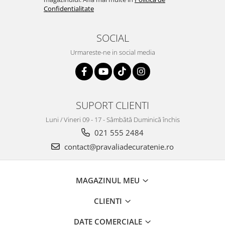
Confidentialitate
Plasturi
Produse incontinenta
SOCIAL
Sampon
Urmareste-ne in social media
Sare de baie
Servetele Umede
SUPORT CLIENTI
Luni / Vineri 09 - 17 - Sâmbătă Duminică închis
021 555 2484
contact@pravaliadecuratenie.ro
MAGAZINUL MEU
CLIENTI
DATE COMERCIALE