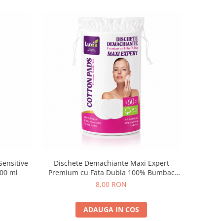
ensitive
Dischete Demachiante Maxi Expert
200 ml
Premium cu Fata Dubla 100% Bumbac
Luxia 60 buc
8,00 RON
ADAUGA IN COS