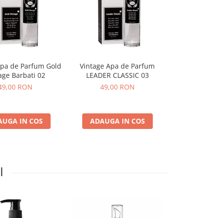
Apa de Parfum Gold
Vintage Apa de Parfum
Vintage Ap
age Barbati 02
LEADER CLASSIC 03
ESENCIA
Aromática
49,00 RON
49,00 RON
49,0
AUGA IN COS
ADAUGA IN COS
ADAUGA
I