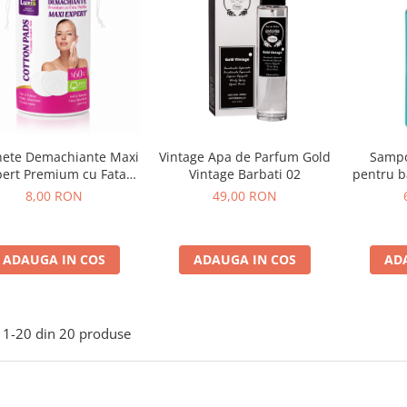
hete Demachiante Maxi
Vintage Apa de Parfum Gold
Sampo
pert Premium cu Fata
Vintage Barbati 02
pentru b
la 100% Bumbac Luxia
8,00 RON
49,00 RON
60 buc
ADAUGA IN COS
ADAUGA IN COS
AD
1-
20
din
20
produse