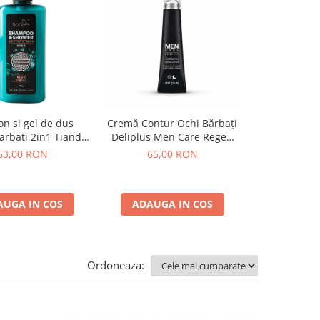
Vintage Apa
n si gel de dus
Cremă Contur Ochi Bărbați
Malicia MA
arbati 2in1 Tiande
Deliplus Men Care Regen
280 g
Skin 15 ml
49,0
63,00 RON
65,00 RON
ADAUGA
AUGA IN COS
ADAUGA IN COS
Ordoneaza: