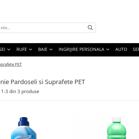
SEI
RUFE
BAIE
INGRIJIRE PERSONALA
AUTO
SE
uprafete PET
nie Pardoseli si Suprafete PET
1-
3
din
3
produse