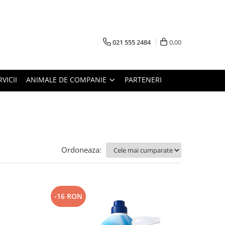
021 555 2484
0,00
RVICII
ANIMALE DE COMPANIE
PARTENERI
Ordoneaza:
-16 RON