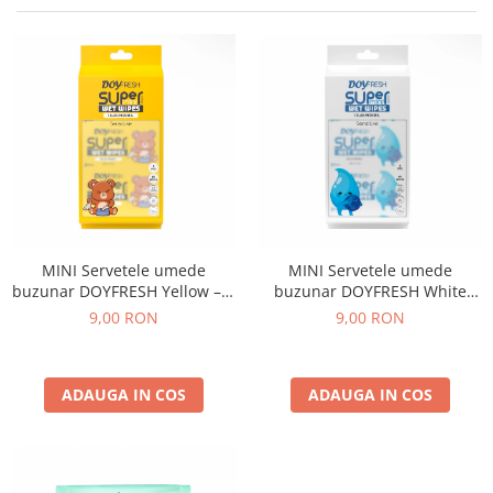
MINI Servetele umede
MINI Servetele umede
buzunar DOYFRESH Yellow – 8
buzunar DOYFRESH White
pachete x 8 bucati, 64
Sensitive – 8 pachete x 8
9,00 RON
9,00 RON
servetele/bax
bucati, 64 servetele/bax
ADAUGA IN COS
ADAUGA IN COS