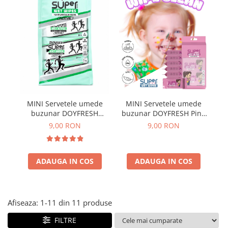
Plasturi
Produse incontinenta
Sampon
Sare de baie
Servetele Umede
M
MINI Servetele umede
MINI Servetele umede
bu
buzunar DOYFRESH
buzunar DOYFRESH Pink
Se
Active Antiperspirant – 8
Sensitive – 8 pachete x 8
9,00 RON
9,00 RON
b
pachete x 8 bucati, 64
bucati, 64 servetele/bax
servetele/bax
ADAUGA IN COS
ADAUGA IN COS
Afiseaza:
1-
11
din
11
produse
FILTRE