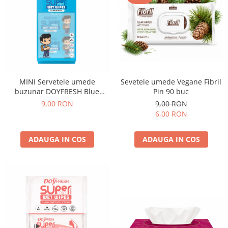
Sevetele umede Vegane Fibril
MINI Servetele umede
Pin 90 buc
buzunar DOYFRESH Blue
Sensitive – 8 pachete x 8
9,00 RON
9,00 RON
bucati, 64 servetele/bax
6,00 RON
ADAUGA IN COS
ADAUGA IN COS