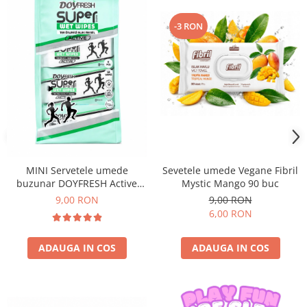
-3 RON
Sevetele umede Vegane Fibril
MINI Servetele umede
Mystic Mango 90 buc
buzunar DOYFRESH Active
Antiperspirant – 8 pachete x 8
9,00 RON
9,00 RON
bucati, 64 servetele/bax
6,00 RON
ADAUGA IN COS
ADAUGA IN COS