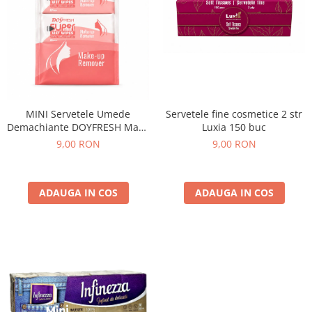
MINI Servetele Umede
Servetele fine cosmetice 2 str
Demachiante DOYFRESH Make
Luxia 150 buc
Up – 8 pachete x 8 bucati
9,00 RON
9,00 RON
ADAUGA IN COS
ADAUGA IN COS