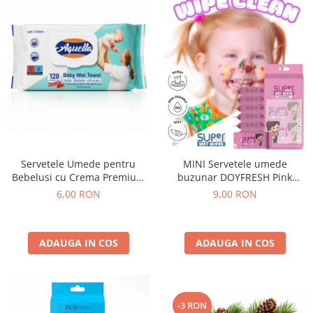
Servetele Umede pentru
MINI Servetele umede
Bebelusi cu Crema Premium
buzunar DOYFRESH Pink
Ultra Soft Aquella 120 buc
Sensitive – 8 pachete x 8
6,00 RON
9,00 RON
bucati, 64 servetele/bax
ADAUGA IN COS
ADAUGA IN COS
-3 RON