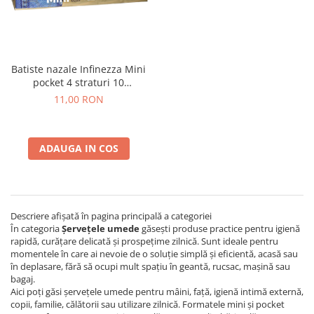
Batiste nazale Infinezza Mini
pocket 4 straturi 10
pachete/set
11,00 RON
ADAUGA IN COS
Descriere afișată în pagina principală a categoriei
În categoria
Șervețele umede
găsești produse practice pentru igienă
rapidă, curățare delicată și prospețime zilnică. Sunt ideale pentru
momentele în care ai nevoie de o soluție simplă și eficientă, acasă sau
în deplasare, fără să ocupi mult spațiu în geantă, rucsac, mașină sau
bagaj.
Aici poți găsi șervețele umede pentru mâini, față, igienă intimă externă,
copii, familie, călătorii sau utilizare zilnică. Formatele mini și pocket