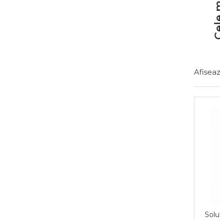
Cele ma
Afiseaz
Solu