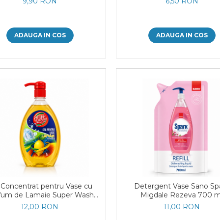
9,90 RON
6,50 RON
ADAUGA IN COS
ADAUGA IN COS
 Concentrat pentru Vase cu
Detergent Vase Sano Sp
fum de Lamaie Super Wash
Migdale Rezeva 700 m
1L
12,00 RON
11,00 RON