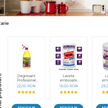
arie
opulare
Degresant
Lavete
L
Profesional
embosate
em
RASTY 1000 ml
reutilizabile albe
reutiliz
22,00 RON
19,00 RON
29,
celuloza 30 x 20
x 20 
cm rola 50 bucati
b
ADAUGA IN
ADAUGA IN
ADA