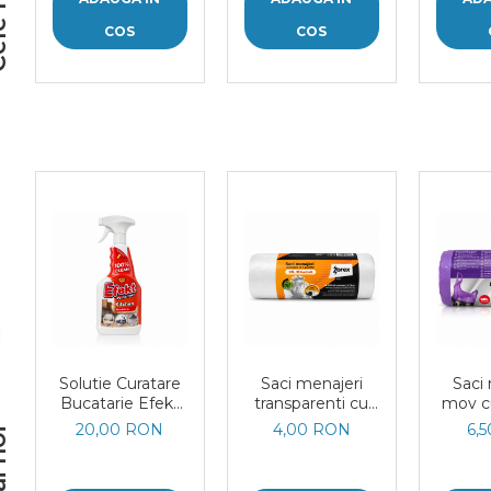
COS
COS
Solutie Curatare
Saci menajeri
Saci
Bucatarie Efekt
transparenti cu
mov c
Performer 750
inchidere in 4
60 L 
20,00 RON
4,00 RON
6,
ml
puncte 20 L
2
Zorex Pro 30 buc