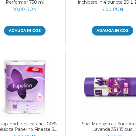
Performer 750 ml
inchidere in 4 puncte 20 L 
Pro 30 buc
20,00 RON
4,00 RON
ADAUGA IN COS
ADAUGA IN COS
sop Hartie Bucatarie 100%
Saci Menajeri cu Snur A
luloza Papelino Finesse 3
Lavanda 35 l 15 buc
Straturi 2 Role