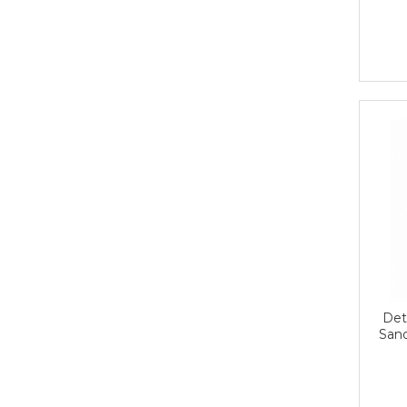
Det
San