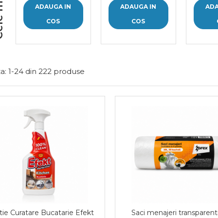
i noi
ADAUGA IN
ADAUGA IN
ADA
COS
COS
a:
1-
24
din
222
produse
tie Curatare Bucatarie Efekt
Saci menajeri transparent