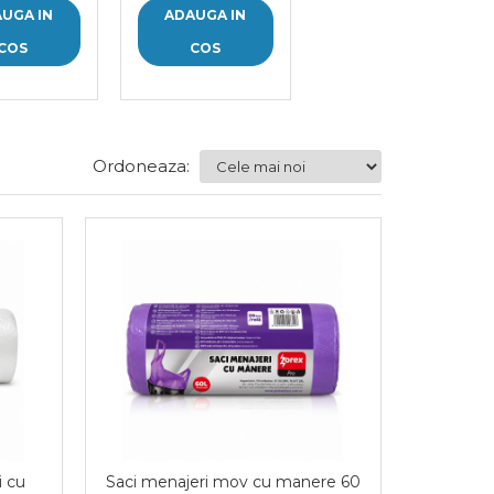
UGA IN
ADAUGA IN
ADAUGA IN
COS
COS
COS
Ordoneaza:
i cu
Saci menajeri mov cu manere 60