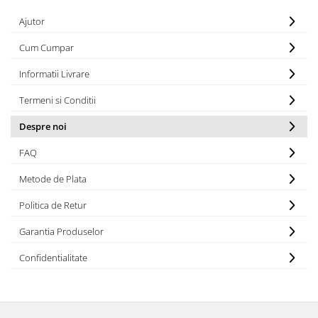
Plasturi
Ajutor
Produse incontinenta
Cum Cumpar
Sampon
Informatii Livrare
Sare de baie
Termeni si Conditii
Servetele Umede
Despre noi
FAQ
Metode de Plata
Politica de Retur
Garantia Produselor
Confidentialitate