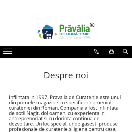
Bucatarie
Igiena casei
Rufe
Baie
Ingrijire Personala
Animale de companie
Detergent vase
Solutii parchet pardoseli
Detergent rufe
Curatat suprafete baie
Parfumuri
Curatenie Pardoseli si Suprafete
PET
Anticalcar
Solutii gresie faianta
Balsam rufe
Hartie igienica
Parfumuri Galimard
Igienă animale
Flor de Maio
Degresanti si Suprafete
Solutii Multisuprafete
Parfum rufe
Odorizante baie
Monogotas
Bureti vase
Solutii geamuri
Solutii scos pete
Igienizare Vas Toaleta
Parfum Vintage
Saci menajeri
Lavete
Anticalcar masina de spalat
Igiena Intima
Despre noi
Desfundat tevi
Solutii covoare tapiterii
Intretinere textile
Sapun lichid
Role hartie servetele
Servetele umede
Balsam de par
Folie Aluminiu
Odorizante
Infiintata in 1997, Pravalia de Curatenie este unul
Barbati
din primele magazine cu specific in domeniul
Hartie de Copt
Nebulizatoare & Rezerve Parfum
curateniei din Roman. Compania a fost infiintata
Bărbierit
de sotii Nagit, doi oameni cu experienta in
Parfumuri cu Bețișoare
Intretinere frigider
Parfumuri bărbați
antreprenoriat si cu dorinta continua de
Parfumuri cu Pulverizator
dezvoltare. Un loc special, unde gasesti produse
Pungi alimentare
Îngrijire corp
Galeti mopuri
profesionale de curatenie si igiena pentru casa,
Îngrijire față