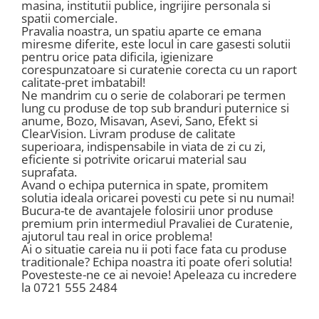
masina, institutii publice, ingrijire personala si
Insecticide
Ceaiuri
spatii comerciale.
Pravalia noastra, un spatiu aparte ce emana
Dezinfectante
Cosmetice
miresme diferite, este locul in care gasesti solutii
pentru orice pata dificila, igienizare
Absorbanti de Umiditate & Rezerve
Vopsea Par
corespunzatoare si curatenie corecta cu un raport
Bioactivatori & Tratamente Fose
Ingrijire Par
calitate-pret imbatabil!
Septice
Ne mandrim cu o serie de colaborari pe termen
Ingrijire corp
lung cu produse de top sub branduri puternice si
Manusi Protectie
Ingrijire maini
anume, Bozo, Misavan, Asevi, Sano, Efekt si
ClearVision. Livram produse de calitate
Ingrijire picioare
Solutii curatare mobila
superioara, indispensabile in viata de zi cu zi,
Ingrijire Urechi
eficiente si potrivite oricarui material sau
suprafata.
Îngrijire Ten
Avand o echipa puternica in spate, promitem
Curatare Intretinere Incaltaminte
solutia ideala oricarei povesti cu pete si nu numai!
Bucura-te de avantajele folosirii unor produse
Farmaceutice
premium prin intermediul Pravaliei de Curatenie,
Gel de Dus
ajutorul tau real in orice problema!
Ai o situatie careia nu ii poti face fata cu produse
Igiena Orala
traditionale? Echipa noastra iti poate oferi solutia!
Povesteste-ne ce ai nevoie! Apeleaza cu incredere
Make-up
la 0721 555 2484
Fond de ten
Rujuri