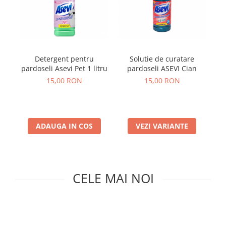
Insecticide
Ceaiuri
Dezinfectante
Cosmetice
Absorbanti de Umiditate & Rezerve
Vopsea Par
Bioactivatori & Tratamente Fose
Ingrijire Par
Detergent pentru
Solutie de curatare
Septice
pardoseli Asevi Pet 1 litru
pardoseli ASEVI Cian
Ingrijire corp
pu
15,00 RON
15,00 RON
Manusi Protectie
Ingrijire maini
di
Ingrijire picioare
Solutii curatare mobila
Ingrijire Urechi
Îngrijire Ten
ADAUGA IN COS
VEZI VARIANTE
Curatare Intretinere Incaltaminte
Farmaceutice
Gel de Dus
CELE MAI NOI
Igiena Orala
Make-up
Fond de ten
Rujuri