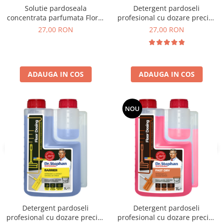
Detergent pardoseli
Solutie pardoseala
profesional cu dozare precisa
concentrata parfumata Floral
detergent cu bioalcool, Dr.
Donaire 750 ml
27,00 RON
27,00 RON
Stephan Ruby Rose 1L
ADAUGA IN COS
ADAUGA IN COS
NOU
Detergent pardoseli
Detergent pardoseli
profesional cu dozare precisa
profesional cu dozare precisa