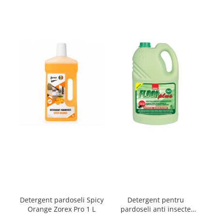
Plasturi
Produse incontinenta
Sampon
Sare de baie
Servetele Umede
Detergent pardoseli Spicy
Detergent pentru
c
Orange Zorex Pro 1 L
pardoseli anti insecte