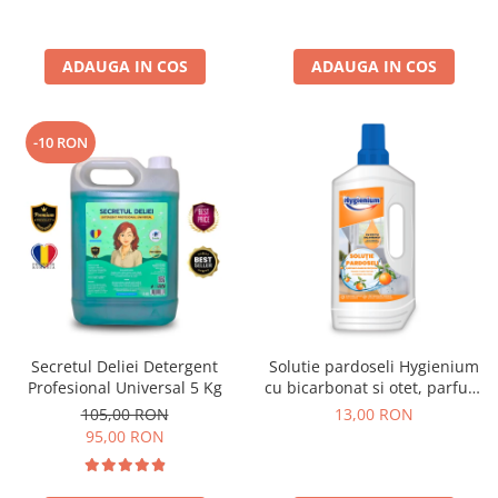
ADAUGA IN COS
ADAUGA IN COS
-10 RON
Secretul Deliei Detergent
Solutie pardoseli Hygienium
Profesional Universal 5 Kg
cu bicarbonat si otet, parfum
de floare de portocala, 1l
105,00 RON
13,00 RON
95,00 RON