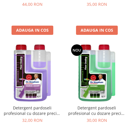
citrice, Dr. Stephan Barrier 1L
uscare rapida, Dr. Stephan
44,00 RON
35,00 RON
Fast Dry 1L
ADAUGA IN COS
ADAUGA IN COS
NOU
Detergent pardoseli
Detergent pardoseli
profesional cu dozare precisa
profesional cu dozare precisa
pentru suprafete sensibile,
cu amoniac, Dr. Stephan
32,00 RON
30,00 RON
Dr. Stephan Marmo granit 1L
Amonio 1L