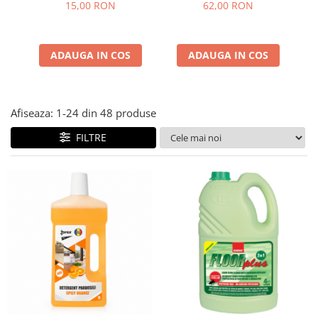
Co
Floor Plus Sano 4 L
15,00 RON
62,00 RON
ADAUGA IN COS
ADAUGA IN COS
Afiseaza:
1-
24
din
48
produse
FILTRE