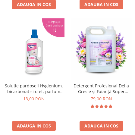
ADAUGA IN COS
ADAUGA IN COS
Solutie pardoseli Hygienium,
Detergent Profesional Delia
bicarbonat si otet, parfum
Gresie și Faianță Super
floral 1L
Parfumat 5L
13,00 RON
79,00 RON
ADAUGA IN COS
ADAUGA IN COS