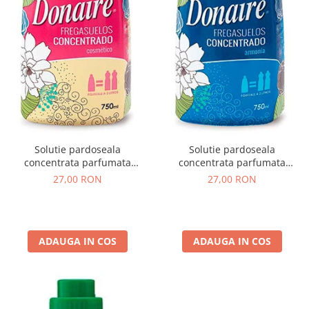
Solutie pardoseala
Solutie pardoseala
concentrata parfumata
concentrata parfumata
Cosmetic Donaire 750 ml
Armonia Donaire 750 ml
27,00 RON
27,00 RON
ADAUGA IN COS
ADAUGA IN COS