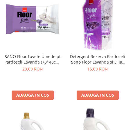
SANO Floor Lavete Umede pt
Detergent Rezerva Pardoseli
Pardoseli Lavanda (70*40cm)
Sano Floor Lavanda si Liliac
10 buc
750 ml
29,00 RON
15,00 RON
ADAUGA IN COS
ADAUGA IN COS