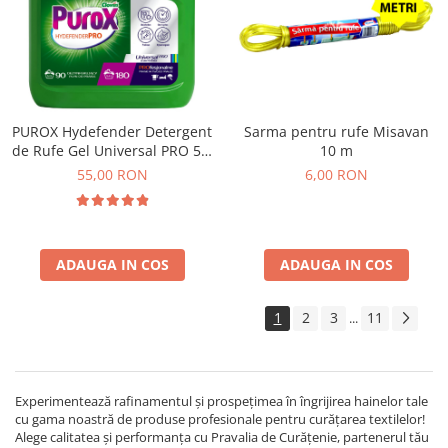
PUROX Hydefender Detergent
Sarma pentru rufe Misavan
de Rufe Gel Universal PRO 5.4
10 m
L – 180 Spalari
55,00 RON
6,00 RON
ADAUGA IN COS
ADAUGA IN COS
1
2
3
11
...
Experimentează rafinamentul și prospețimea în îngrijirea hainelor tale
cu gama noastră de produse profesionale pentru curățarea textilelor!
Alege calitatea și performanța cu Pravalia de Curățenie, partenerul tău