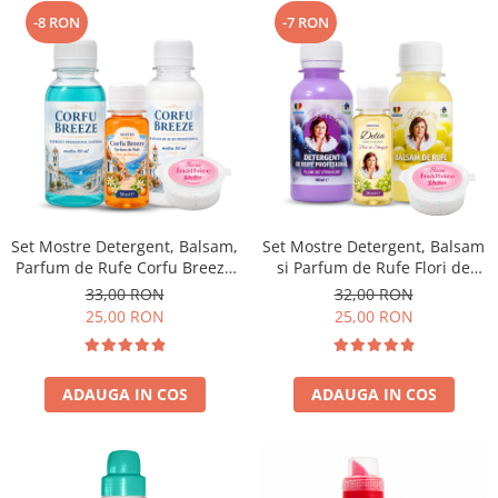
-8 RON
-7 RON
Set Mostre Detergent, Balsam,
Set Mostre Detergent, Balsam
Parfum de Rufe Corfu Breeze
si Parfum de Rufe Flori de
si Sare Inalbire Delia – 4 buc
Struguri Delia + Sare Inalbire
33,00 RON
32,00 RON
(100 ml + 100 ml + 50 ml + 35
Delia – 4 buc (100 ml + 100 ml
25,00 RON
25,00 RON
g)
+ 50 ml + 35 g)
ADAUGA IN COS
ADAUGA IN COS