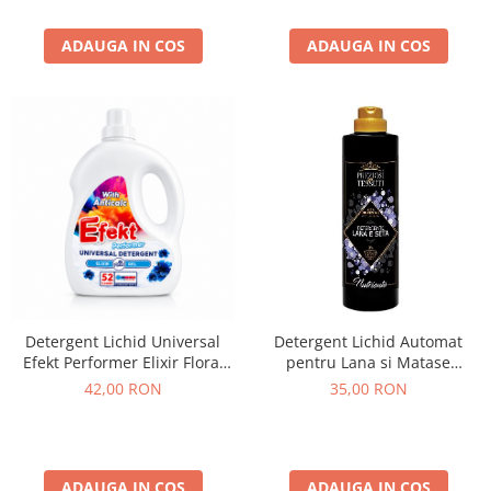
ADAUGA IN COS
ADAUGA IN COS
Detergent Lichid Universal
Detergent Lichid Automat
Efekt Performer Elixir Floral
pentru Lana si Matase
1.82 L
Preziosi Tessuti 750 ml
42,00 RON
35,00 RON
ADAUGA IN COS
ADAUGA IN COS