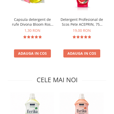
Insecticide
Ceaiuri
Dezinfectante
Cosmetice
Capsula detergent de
Detergent Profesional de
Absorbanti de Umiditate & Rezerve
Vopsea Par
rufe Divona Bloom Rose
Scos Pete ACEPRIN, 750
Bioactivatori & Tratamente Fose
Ingrijire Par
Pine 5 in 1
ml
î
1,30 RON
19,00 RON
Septice
Ingrijire corp
Manusi Protectie
Ingrijire maini
Ingrijire picioare
Solutii curatare mobila
ADAUGA IN COS
ADAUGA IN COS
Ingrijire Urechi
Îngrijire Ten
Curatare Intretinere Incaltaminte
Farmaceutice
CELE MAI NOI
Gel de Dus
Igiena Orala
Make-up
Fond de ten
Rujuri