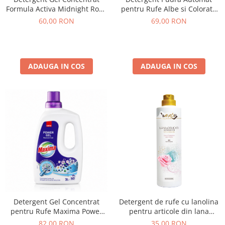
Formula Activa Midnight Rose
pentru Rufe Albe si Colorate
Divona Bloom 5L
cu Parfum de Orhidee Super
60,00 RON
69,00 RON
Wash 10 Kg
ADAUGA IN COS
ADAUGA IN COS
Detergent Gel Concentrat
Detergent de rufe cu lanolina
pentru Rufe Maxima Power
pentru articole din lana
Gel Mountain Fresh SANO 60
Lana&Delicati 750 ml
82,00 RON
35,00 RON