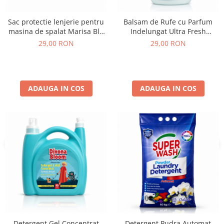
Sac protectie lenjerie pentru
Balsam de Rufe cu Parfum
masina de spalat Marisa Blu
Indelungat Ultra Fresh
30x18 cm
Maxima Sano 2L
29,00 RON
29,00 RON
ADAUGA IN COS
ADAUGA IN COS
Detergent Gel Concentrat
Detergent Pudra Automat