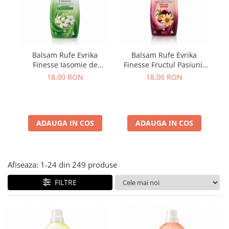
Plasturi
Produse incontinenta
Sampon
Balsam Rufe Evrika
Balsam Rufe Evrika
Sare de baie
Finesse Iasomie de
Finesse Fructul Pasiunii
Fi
Madagascar 2L
2L
Servetele Umede
18,00 RON
18,00 RON
ADAUGA IN COS
ADAUGA IN COS
Afiseaza:
1-
24
din
249
produse
FILTRE