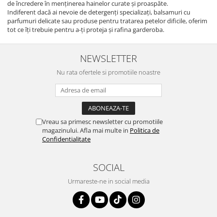
de încredere în menținerea hainelor curate și proaspăte.
Indiferent dacă ai nevoie de detergenți specializați, balsamuri cu
parfumuri delicate sau produse pentru tratarea petelor dificile, oferim
tot ce îți trebuie pentru a-ți proteja și rafina garderoba.
NEWSLETTER
Nu rata ofertele si promotiile noastre
Vreau sa primesc newsletter cu promotiile
magazinului. Afla mai multe in
Politica de
Confidentialitate
SOCIAL
Urmareste-ne in social media