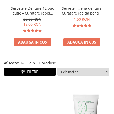
Șervețele Dentare 12 buc
Servetel igiena dentara
Pa
cutie – Curățare rapidă
Curațare rapida pentru
pentru dinți, respirație
dinti, respirație
25,00 RON
1,50 RON
proaspătă oriunde,
proaspata
18,00 RON
oricând
ADAUGA IN COS
ADAUGA IN COS
Afiseaza:
1-
11
din
11
produse
FILTRE