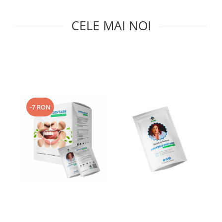
Plasturi
CELE MAI NOI
Produse incontinenta
Sampon
Sare de baie
Servetele Umede
-7 RON