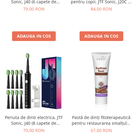
Sonic, J40 (6 capete de
pentru copii, JTF Sonic, J20C (4
periere) Alb
capete de periuta, cablu de
79,00 RON
84,00 RON
incarcare), Verde
ADAUGA IN COS
ADAUGA IN COS
Periuta de dinti electrica, JTF
Pastă de dinți fitoterapeutică
Sonic, J40 (8 capete de
pentru restaurarea smalțului
periuta, cablu de incarcare,
cu rădăcină de Scythian, 80 g
79,00 RON
67,00 RON
suport pentru periuta) Negru