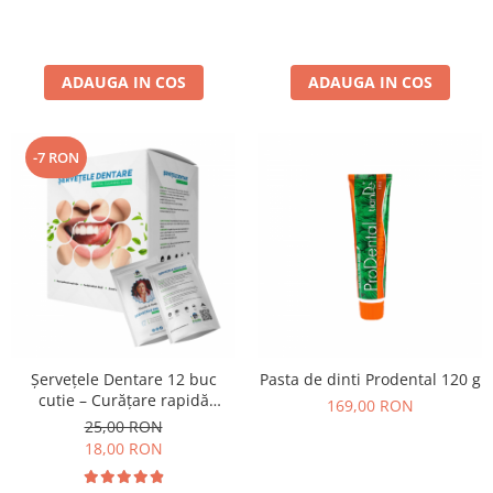
ADAUGA IN COS
ADAUGA IN COS
-7 RON
Șervețele Dentare 12 buc
Pasta de dinti Prodental 120 g
cutie – Curățare rapidă
169,00 RON
pentru dinți, respirație
25,00 RON
proaspătă oriunde, oricând
18,00 RON