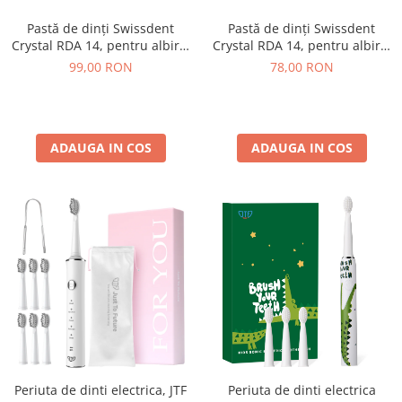
Pastă de dinți Swissdent
Pastă de dinți Swissdent
Crystal RDA 14, pentru albire,
Crystal RDA 14, pentru albire,
reparare și remineralizare
reparare și remineralizare 50
99,00 RON
78,00 RON
100 ml
ml
ADAUGA IN COS
ADAUGA IN COS
Periuta de dinti electrica, JTF
Periuta de dinti electrica