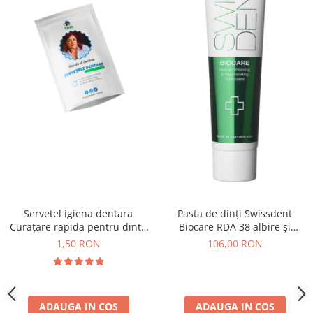
Servetel igiena dentara
Pasta de dinți Swissdent
Curațare rapida pentru dinti,
Biocare RDA 38 albire și
respirație proaspata
regenerare naturală 100 ml
1,50 RON
106,00 RON
ADAUGA IN COS
ADAUGA IN COS