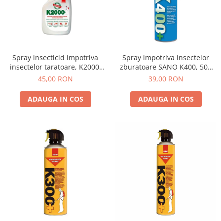
Insecticide
Ceaiuri
Dezinfectante
Cosmetice
Absorbanti de Umiditate & Rezerve
Vopsea Par
Bioactivatori & Tratamente Fose
Ingrijire Par
Spray insecticid impotriva
Spray impotriva insectelor
Septice
insectelor taratoare, K2000,
zburatoare SANO K400, 500
Ingrijire corp
750 ml, Sano
ml
45,00 RON
39,00 RON
Manusi Protectie
Ingrijire maini
Ingrijire picioare
Solutii curatare mobila
ADAUGA IN COS
ADAUGA IN COS
Ingrijire Urechi
Îngrijire Ten
Curatare Intretinere Incaltaminte
Farmaceutice
Gel de Dus
Igiena Orala
Make-up
Fond de ten
Rujuri