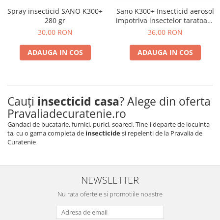
Spray insecticid SANO K300+
Sano K300+ Insecticid aerosol
Plasturi
280 gr
impotriva insectelor taratoare
Produse incontinenta
630 ml
30,00 RON
36,00 RON
Sampon
ADAUGA IN COS
ADAUGA IN COS
Sare de baie
Servetele Umede
Cauți
insecticid casa
? Alege din oferta
Pravaliadecuratenie.ro
Gandaci de bucatarie, furnici, purici, soareci. Tine-i departe de locuinta
ta, cu o gama completa de
insecticide
si repelenti de la Pravalia de
Curatenie
NEWSLETTER
Nu rata ofertele si promotiile noastre