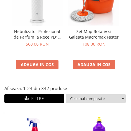
Plasturi
Produse incontinenta
Sampon
Nebulizator Profesional
Set Mop Rotativ si
De
Sare de baie
de Parfum la Rece PD10
Galeata Macromax Faster
cu Wi-Fi si Lumina
Servetele Umede
560,00 RON
108,00 RON
Ambientala 120 ml, Alb
ADAUGA IN COS
ADAUGA IN COS
Afiseaza:
1-
24
din
342
produse
FILTRE