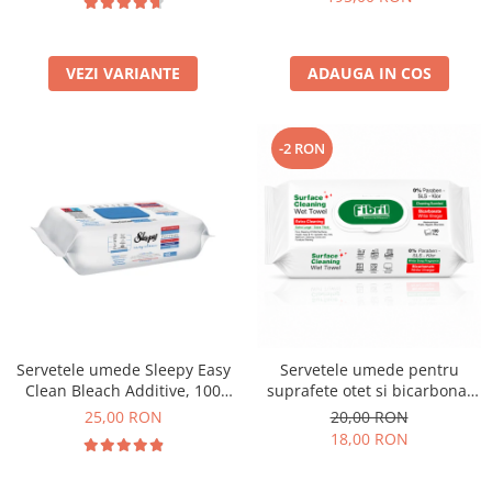
VEZI VARIANTE
ADAUGA IN COS
-2 RON
Servetele umede Sleepy Easy
Servetele umede pentru
Clean Bleach Additive, 100
suprafete otet si bicarbonat
buc
Fibril Green 100 buc
25,00 RON
20,00 RON
18,00 RON