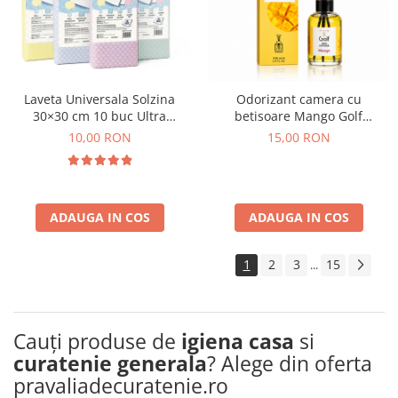
Laveta Universala Solzina
Odorizant camera cu
30×30 cm 10 buc Ultra
betisoare Mango Golf
Absorbante, Rezistente,
Cosmetics 110 ml
10,00 RON
15,00 RON
Reutilizabile, Fara Scame
Diverse Culori
ADAUGA IN COS
ADAUGA IN COS
1
2
3
15
...
Cauți produse de
igiena casa
si
curatenie generala
? Alege din oferta
pravaliadecuratenie.ro