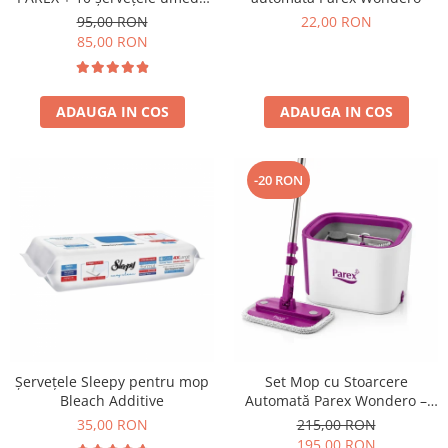
pentru curățare
95,00 RON
22,00 RON
85,00 RON
ADAUGA IN COS
ADAUGA IN COS
-20 RON
Șervețele Sleepy pentru mop
Set Mop cu Stoarcere
Bleach Additive
Automată Parex Wondero –
Galeată cu Separare Apă
35,00 RON
215,00 RON
Curată/Murdară
195,00 RON