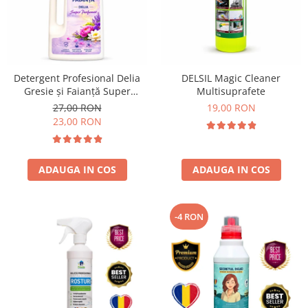
Detergent Profesional Delia
DELSIL Magic Cleaner
Gresie și Faianță Super
Multisuprafete
Parfumat 1L
27,00 RON
19,00 RON
23,00 RON
ADAUGA IN COS
ADAUGA IN COS
-4 RON