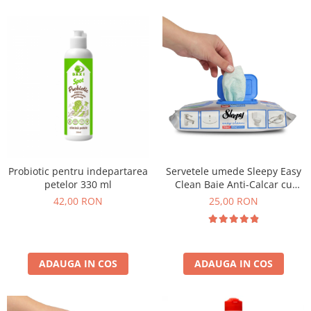
Probiotic pentru indepartarea
Servetele umede Sleepy Easy
petelor 330 ml
Clean Baie Anti-Calcar cu
spuma activa 30 bucati
42,00 RON
25,00 RON
ADAUGA IN COS
ADAUGA IN COS