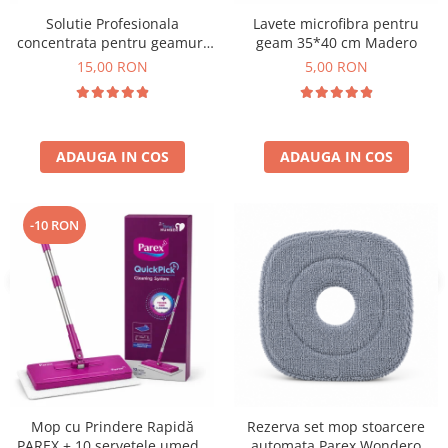
Solutie Profesionala
Lavete microfibra pentru
concentrata pentru geamuri
geam 35*40 cm Madero
Gian 1000 ml
15,00 RON
5,00 RON
ADAUGA IN COS
ADAUGA IN COS
-10 RON
Mop cu Prindere Rapidă
Rezerva set mop stoarcere
PAREX + 10 șervețele umede
automata Parex Wondero