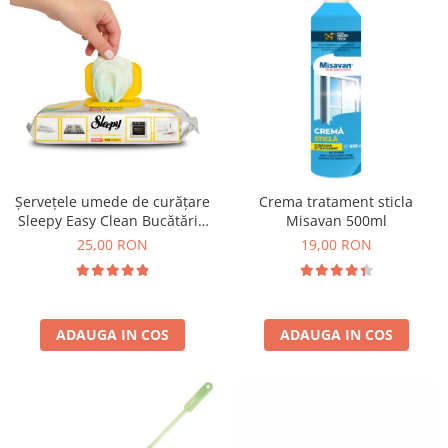
Șervețele umede de curățare
Crema tratament sticla
Sleepy Easy Clean Bucătărie
Misavan 500ml
Degresante cu spumă activă
25,00 RON
19,00 RON
30 bucăți
ADAUGA IN COS
ADAUGA IN COS