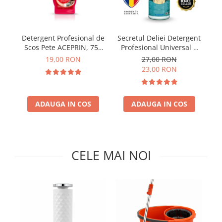
Insecticide
Ceaiuri
Dezinfectante
Cosmetice
Detergent Profesional de
Secretul Deliei Detergent
Absorbanti de Umiditate & Rezerve
Vopsea Par
Scos Pete ACEPRIN, 750
Profesional Universal 1
Bioactivatori & Tratamente Fose
Ingrijire Par
ml
Kg
19,00 RON
27,00 RON
Septice
Ingrijire corp
23,00 RON
Manusi Protectie
Ingrijire maini
Ingrijire picioare
Solutii curatare mobila
ADAUGA IN COS
ADAUGA IN COS
Ingrijire Urechi
Îngrijire Ten
Curatare Intretinere Incaltaminte
Farmaceutice
CELE MAI NOI
Gel de Dus
Igiena Orala
Make-up
Fond de ten
Rujuri