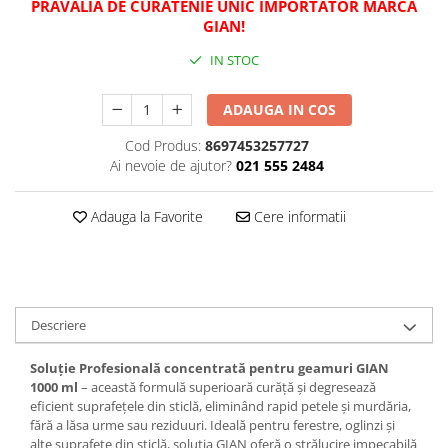
PRAVALIA DE CURATENIE UNIC IMPORTATOR MARCA
GIAN!
Plasturi
Produse incontinenta
IN STOC
Sampon
ADAUGA IN COS
Sare de baie
Cod Produs:
8697453257727
Servetele Umede
Ai nevoie de ajutor?
021 555 2484
Adauga la Favorite
Cere informatii
Descriere
Soluție Profesională concentrată pentru geamuri GIAN
1000 ml
– această formulă superioară curăță și degresează
eficient suprafețele din sticlă, eliminând rapid petele și murdăria,
fără a lăsa urme sau reziduuri. Ideală pentru ferestre, oglinzi și
alte suprafețe din sticlă, soluția GIAN oferă o strălucire impecabilă