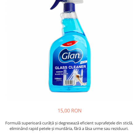
Insecticide
Ceaiuri
Dezinfectante
Cosmetice
Absorbanti de Umiditate & Rezerve
Vopsea Par
Bioactivatori & Tratamente Fose
Ingrijire Par
Septice
Ingrijire corp
Manusi Protectie
Ingrijire maini
Ingrijire picioare
Solutii curatare mobila
Ingrijire Urechi
Îngrijire Ten
Curatare Intretinere Incaltaminte
Farmaceutice
Gel de Dus
15,00 RON
Igiena Orala
Make-up
Formulă superioară curăță și degresează eficient suprafețele din sticlă,
eliminând rapid petele și murdăria, fără a lăsa urme sau reziduuri.
Fond de ten
Rujuri