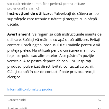
și o curățenie de durată, fiind perfectă pentru utilizare
profesională și casnică.
Instrucțiuni de utilizare:
Pulverizați de câteva ori pe
suprafețele care trebuie curățate și ștergeți cu o cârpă
uscată.
Avertisment:
Vă rugăm să citiți instrucțiunile înainte de
utilizare. Spălați-vă mâinile cu apă după utilizare. Evitați
contactul prelungit al produsului cu mâinile pentru a vă
proteja pielea. Nu utilizați pentru curățarea mâinilor,
feței, corpului sau alimentelor. A se păstra în poziție
verticală. A se păstra departe de copii. Nu inspirați
produsul pulverizat direct. Evitați contactul cu ochii.
Clătiți cu apă în caz de contact. Poate provoca reacții
alergice.
Informatii conformitate produs
Caracteristici
Review-uri
(5)