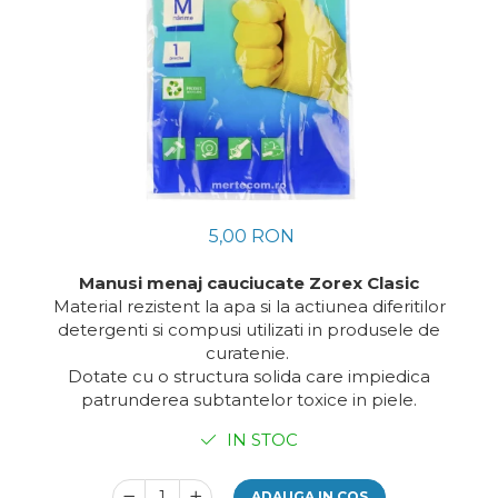
Absorbanti de Umiditate &
Ceaiuri
Rezerve
Cosmetice
Bioactivatori & Tratamente Fose
Vopsea Par
Septice
Ingrijire Par
Manusi Protectie
Ingrijire corp
Solutii curatare mobila
Ingrijire maini
Ingrijire picioare
Ingrijire Urechi
5,00 RON
Îngrijire Ten
Curatare Intretinere
Manusi menaj cauciucate Zorex Clasic
Incaltaminte
Material rezistent la apa si la actiunea diferitilor
Farmaceutice
detergenti si compusi utilizati in produsele de
curatenie.
Gel de Dus
Dotate cu o structura solida care impiedica
Igiena Orala
patrunderea subtantelor toxice in piele.
Make-up
IN STOC
Fond de ten
Rujuri
ADAUGA IN COS