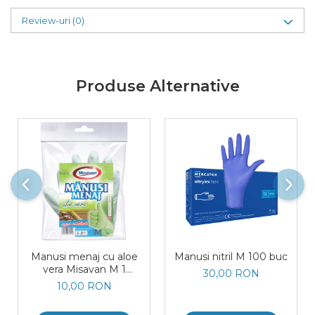
Review-uri
(0)
Produse Alternative
Manusi menaj cu aloe
Manusi nitril M 100 buc
vera Misavan M 1
30,00 RON
pereche/ set
10,00 RON