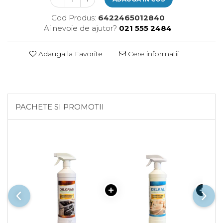
Plasturi
Cod Produs:
6422465012840
Produse incontinenta
Ai nevoie de ajutor?
021 555 2484
Sampon
Sare de baie
Adauga la Favorite
Cere informatii
Servetele Umede
PACHETE SI PROMOTII