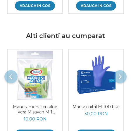
ADAUGA IN COS
ADAUGA IN COS
Alti clienti au cumparat
Manusi menaj cu aloe
Manusi nitril M 100 buc
vera Misavan M 1
30,00 RON
pereche/ set
10,00 RON