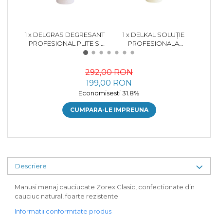
1 x DELGRAS DEGRESANT
1 x DELKAL SOLUȚIE
1 
PROFESIONAL PLITE SI
PROFESIONALA
DETE
CUPTOARE 1L
ANTICALCAR 1KG
292,00 RON
199,00 RON
Economisesti 31.8%
CUMPARA-LE IMPREUNA
Descriere
Manusi menaj cauciucate Zorex Clasic, confectionate din
cauciuc natural, foarte rezistente
Informatii conformitate produs