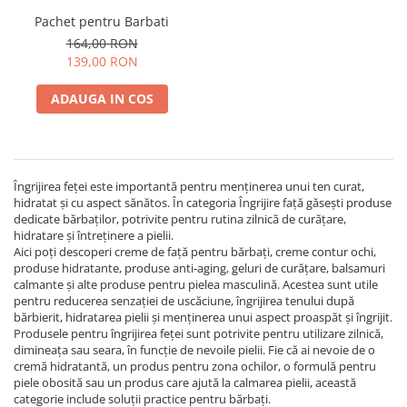
Pachet pentru Barbati
Plasturi
164,00 RON
Produse incontinenta
139,00 RON
Sampon
ADAUGA IN COS
Sare de baie
Servetele Umede
Îngrijirea feței este importantă pentru menținerea unui ten curat,
hidratat și cu aspect sănătos. În categoria Îngrijire față găsești produse
dedicate bărbaților, potrivite pentru rutina zilnică de curățare,
hidratare și întreținere a pielii.
Aici poți descoperi creme de față pentru bărbați, creme contur ochi,
produse hidratante, produse anti-aging, geluri de curățare, balsamuri
calmante și alte produse pentru pielea masculină. Acestea sunt utile
pentru reducerea senzației de uscăciune, îngrijirea tenului după
bărbierit, hidratarea pielii și menținerea unui aspect proaspăt și îngrijit.
Produsele pentru îngrijirea feței sunt potrivite pentru utilizare zilnică,
dimineața sau seara, în funcție de nevoile pielii. Fie că ai nevoie de o
cremă hidratantă, un produs pentru zona ochilor, o formulă pentru
piele obosită sau un produs care ajută la calmarea pielii, această
categorie include soluții practice pentru bărbați.