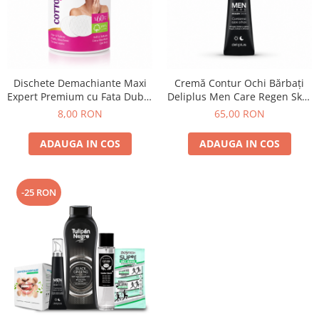
Absorbanti de Umiditate & Rezerve
Ceaiuri
Bioactivatori & Tratamente Fose
Septice
Cosmetice
Manusi Protectie
Vopsea Par
Ingrijire Par
Solutii curatare mobila
Dischete Demachiante Maxi
Cremă Contur Ochi Bărbați
Expert Premium cu Fata Dubla
Deliplus Men Care Regen Skin
Ingrijire corp
100% Bumbac Luxia 60 buc
15 ml
8,00 RON
65,00 RON
Ingrijire maini
Ingrijire picioare
ADAUGA IN COS
ADAUGA IN COS
Ingrijire Urechi
Îngrijire Ten
Curatare Intretinere Incaltaminte
-25 RON
Farmaceutice
Gel de Dus
Igiena Orala
Make-up
Fond de ten
Rujuri