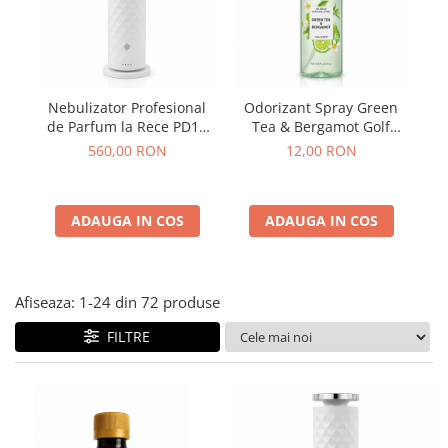
Plasturi
Produse incontinenta
Sampon
Nebulizator Profesional
Odorizant Spray Green
O
Sare de baie
de Parfum la Rece PD10
Tea & Bergamot Golf
cu Wi-Fi si Lumina
Cosmetics 400 ml
Servetele Umede
560,00 RON
12,00 RON
Ambientala 120 ml, Alb
ADAUGA IN COS
ADAUGA IN COS
Afiseaza:
1-
24
din
72
produse
FILTRE