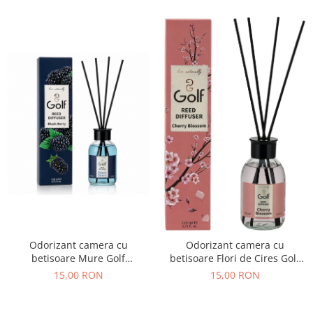
Odorizant camera cu
Odorizant camera cu
betisoare Mure Golf
betisoare Flori de Cires Golf
Cosmetics 110 ml
Cosmetics 110 ml
15,00 RON
15,00 RON