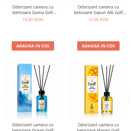
Odorizant camera cu
Odorizant camera cu
betisoare Guma Golf
betisoare Sapun Alb Golf
Cosmetics 110 ml
Cosmetics 110 ml
15,00 RON
15,00 RON
ADAUGA IN COS
ADAUGA IN COS
Odorizant camera cu
Odorizant camera cu
betisoare Ocean Golf
betisoare Mango Golf