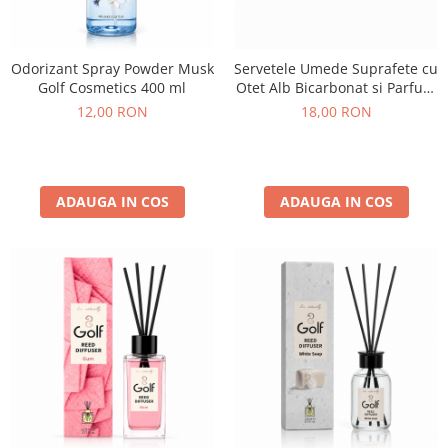
Odorizant Spray Powder Musk
Servetele Umede Suprafete cu
Golf Cosmetics 400 ml
Otet Alb Bicarbonat si Parfum
de Lavanda Aquella 100 buc
12,00 RON
18,00 RON
ADAUGA IN COS
ADAUGA IN COS