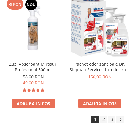
-9 RON
NOU
Zuzi Absorbant Mirosuri
Pachet odorizant baie Dr.
Profesional 500 ml
Stephan Service 1l + odorizant
camera Dr. Stephan Air 750ml
58,00 RON
150,00 RON
49,00 RON
ADAUGA IN COS
ADAUGA IN COS
1
2
3