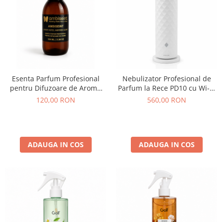
Esenta Parfum Profesional
Nebulizator Profesional de
pentru Difuzoare de Aroma
Parfum la Rece PD10 cu Wi-Fi
MANHATTAN Ambiseint 100
si Lumina Ambientala 120 ml,
120,00 RON
560,00 RON
ml
Alb
ADAUGA IN COS
ADAUGA IN COS