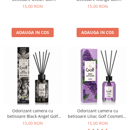
Cosmetics 110 ml
Cosmetics 110 ml
15,00 RON
15,00 RON
ADAUGA IN COS
ADAUGA IN COS
Odorizant camera cu
Odorizant camera cu
betisoare Black Angel Golf
betisoare Liliac Golf Cosmetics
Cosmetics 110 ml
110 ml
15,00 RON
15,00 RON