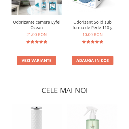
Insecticide
Ceaiuri
Dezinfectante
Cosmetice
Odorizante camera Eyfel
Odorizant Solid sub
Absorbanti de Umiditate & Rezerve
Vopsea Par
Ocean
forma de Perle 110 g
P
Bioactivatori & Tratamente Fose
Ingrijire Par
21,00 RON
10,00 RON
Septice
Ingrijire corp
Manusi Protectie
Ingrijire maini
Ingrijire picioare
Solutii curatare mobila
VEZI VARIANTE
ADAUGA IN COS
Ingrijire Urechi
Îngrijire Ten
Curatare Intretinere Incaltaminte
Farmaceutice
CELE MAI NOI
Gel de Dus
Igiena Orala
Make-up
Fond de ten
Rujuri