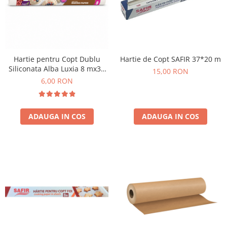
Absorbanti de Umiditate & Rezerve
Ceaiuri
Bioactivatori & Tratamente Fose
Septice
Cosmetice
Manusi Protectie
Vopsea Par
Ingrijire Par
Solutii curatare mobila
Hartie pentru Copt Dublu
Hartie de Copt SAFIR 37*20 m
Siliconata Alba Luxia 8 mx38
Ingrijire corp
15,00 RON
cm
6,00 RON
Ingrijire maini
Ingrijire picioare
Ingrijire Urechi
ADAUGA IN COS
ADAUGA IN COS
Îngrijire Ten
Curatare Intretinere Incaltaminte
Farmaceutice
Gel de Dus
Igiena Orala
Make-up
Fond de ten
Rujuri