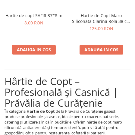
Plasturi
Hartie de copt SAFIR 37*8 m
Hartie de Copt Maro
Produse incontinenta
Siliconata Clarina Rola 38 cm
8,00 RON
Sampon
3 kg
125,00 RON
Sare de baie
Servetele Umede
ADAUGA IN COS
ADAUGA IN COS
Hârtie de Copt –
Profesională și Casnică |
Prăvălia de Curățenie
În categoria
Hârtie de Copt
de la Prăvălia de Curățenie găsești
produse profesionale și casnice, ideale pentru coacere, patiserie,
catering și utilizare zilnică în bucătărie. Oferim hârtie de copt maro
siliconată, antiaderentă și termorezistentă, potrivită atât pentru
gospodării, cât și pentru restaurante, cofetării și patiserii.