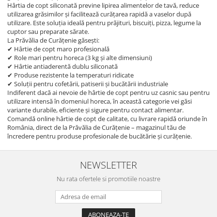
Hârtia de copt siliconată previne lipirea alimentelor de tavă, reduce
utilizarea grăsimilor și facilitează curățarea rapidă a vaselor după
utilizare. Este soluția ideală pentru prăjituri, biscuiți, pizza, legume la
cuptor sau preparate sărate.
La Prăvălia de Curățenie găsești:
✔ Hârtie de copt maro profesională
✔ Role mari pentru horeca (3 kg și alte dimensiuni)
✔ Hârtie antiaderentă dublu siliconată
✔ Produse rezistente la temperaturi ridicate
✔ Soluții pentru cofetării, patiserii și bucătării industriale
Indiferent dacă ai nevoie de hârtie de copt pentru uz casnic sau pentru
utilizare intensă în domeniul horeca, în această categorie vei găsi
variante durabile, eficiente și sigure pentru contact alimentar.
Comandă online hârtie de copt de calitate, cu livrare rapidă oriunde în
România, direct de la Prăvălia de Curățenie – magazinul tău de
încredere pentru produse profesionale de bucătărie și curățenie.
NEWSLETTER
Nu rata ofertele si promotiile noastre