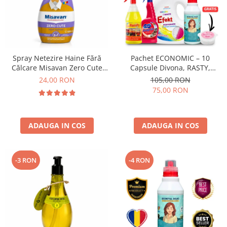
Spray Netezire Haine Fără
Pachet ECONOMIC – 10
Călcare Misavan Zero Cute
Capsule Divona, RASTY,
Zero Parfum 500 ml
ACEPRIN, Efekt, Secretul Deliei
24,00 RON
105,00 RON
+ Sare Inalbire GRATIS
75,00 RON
ADAUGA IN COS
ADAUGA IN COS
-3 RON
-4 RON