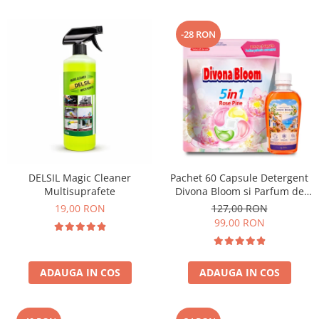
-28 RON
DELSIL Magic Cleaner
Pachet 60 Capsule Detergent
Multisuprafete
Divona Bloom si Parfum de
Rufe Corfu Breeze by Delia
19,00 RON
127,00 RON
200 ml
99,00 RON
ADAUGA IN COS
ADAUGA IN COS