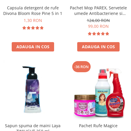
Capsula detergent de rufe
Pachet Mop PAREX, Servetele
Divona Bloom Rose Pine 5 in 1
umede Antibacteriene si
Multisuprafete
1,30 RON
124,00 RON
99,00 RON
ADAUGA IN COS
ADAUGA IN COS
-36 RON
Sapun spuma de maini Laya
Pachet Rufe Magice