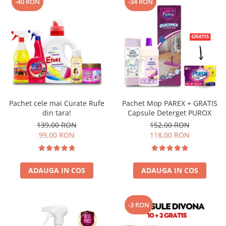
-40 RON
-34 RON
Pachet cele mai Curate Rufe
Pachet Mop PAREX + GRATIS
din tara!
Capsule Deterget PUROX
139,00 RON
152,00 RON
99,00 RON
118,00 RON
ADAUGA IN COS
ADAUGA IN COS
-3 RON