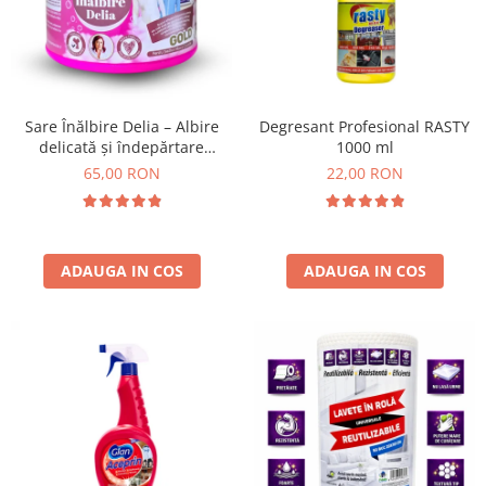
Insecticide
Ceaiuri
Dezinfectante
Cosmetice
Absorbanti de Umiditate & Rezerve
Vopsea Par
Bioactivatori & Tratamente Fose
Ingrijire Par
Sare Înălbire Delia – Albire
Degresant Profesional RASTY
Septice
delicată și îndepărtare
1000 ml
Ingrijire corp
eficientă a petelor 500 g
65,00 RON
22,00 RON
Manusi Protectie
Ingrijire maini
Ingrijire picioare
Solutii curatare mobila
Ingrijire Urechi
Îngrijire Ten
ADAUGA IN COS
ADAUGA IN COS
Curatare Intretinere Incaltaminte
Farmaceutice
Gel de Dus
Igiena Orala
Make-up
Fond de ten
Rujuri