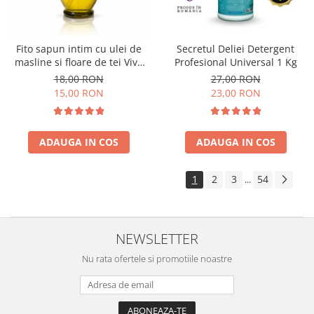
Fito sapun intim cu ulei de
Secretul Deliei Detergent
masline si floare de tei Viva
Profesional Universal 1 Kg
Oliva 400 ml
18,00 RON
27,00 RON
15,00 RON
23,00 RON
ADAUGA IN COS
ADAUGA IN COS
1
2
3
54
...
NEWSLETTER
Nu rata ofertele si promotiile noastre