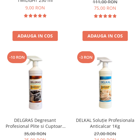
TWILIGHT 250 ml
111,00 RON
9,00 RON
75,00 RON
ADAUGA IN COS
ADAUGA IN COS
-10 RON
-3 RON
DELGRAS Degresant
DELKAL Soluție Profesionala
Profesional Plite si Cuptoare
Anticalcar 1Kg
1L
35,00 RON
27,00 RON
25,00 RON
24,00 RON