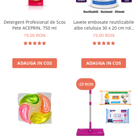
Plasturi
Produse incontinenta
Detergent Profesional de Scos
Lavete embosate reutilizabile
Sampon
Pete ACEPRIN, 750 ml
albe celuloza 30 x 20 cm rola
50 bucati
19,00 RON
19,00 RON
Sare de baie
Servetele Umede
ADAUGA IN COS
ADAUGA IN COS
-25 RON