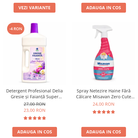
VEZI VARIANTE
ADAUGA IN COS
-4 RON
Detergent Profesional Delia
Spray Netezire Haine Fără
Gresie și Faianță Super
Călcare Misavan Zero Cute
Parfumat 1L
Harmony Parfum Discret 500
27,00 RON
24,00 RON
ml
23,00 RON
ADAUGA IN COS
ADAUGA IN COS