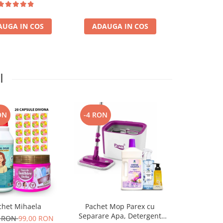
AUGA IN COS
ADAUGA IN COS
ADAUGA
I
ON
-4 RON
-12 RON
chet Mihaela
Pachet Mop Parex cu
Pachetu
Separare Apa, Detergent
Best
0 RON
99,00 RON