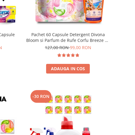
Capsule
Pachet 60 Capsule Detergent Divona
Bloom si Parfum de Rufe Corfu Breeze by
Delia 200 ml
N
127,00 RON
99,00 RON
ADAUGA IN COS
-30 RON