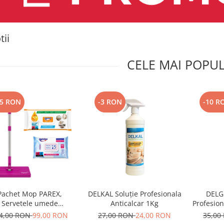
ii
CELE MAI POPU
25 RON
-3 RON
-10 R
Pachet Mop PAREX,
DELKAL Soluție Profesionala
DELG
Servetele umede
Anticalcar 1Kg
Profesion
Antibacteriene si
4,00 RON
99,00 RON
27,00 RON
24,00 RON
35,00
Multisuprafete