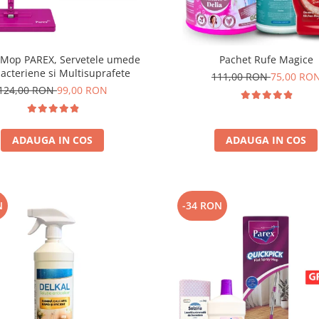
 Mop PAREX, Servetele umede
Pachet Rufe Magice
acteriene si Multisuprafete
111,00 RON
75,00 RO
124,00 RON
99,00 RON
ADAUGA IN COS
ADAUGA IN COS
N
-34 RON