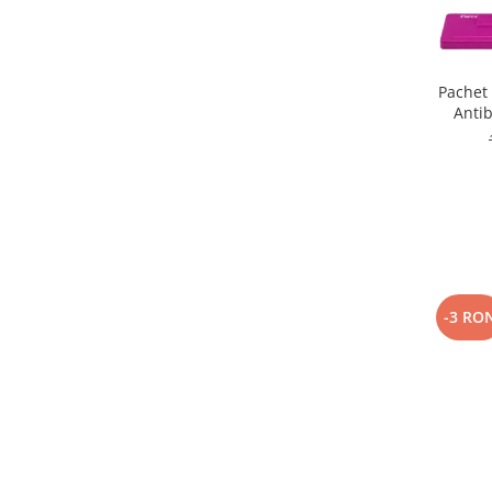
Pachet
Antib
-3 RO