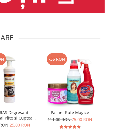
LARE
ON
-36 RON
-19 RON
RAS Degresant
Pachet Rufe Magice
Pachet Doa
al Plite si Cuptoare
111,00 RON
75,00 RON
68,00 RO
1L
 RON
25,00 RON