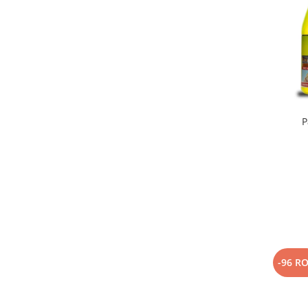
P
-96 R