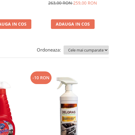
Pardoseli, Odorizant
263,00 RON
259,00 RON
111,00 R
Camera si Sapun Spuma
AUGA IN COS
ADAUGA IN COS
ADAUGA
Ordoneaza:
-10 RON