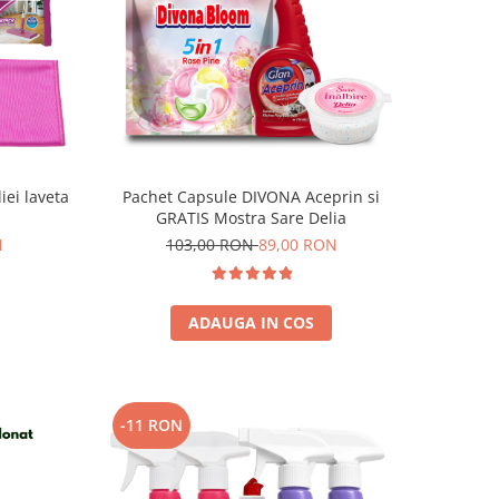
ei laveta
Pachet Capsule DIVONA Aceprin si
GRATIS Mostra Sare Delia
N
103,00 RON
89,00 RON
ADAUGA IN COS
-11 RON