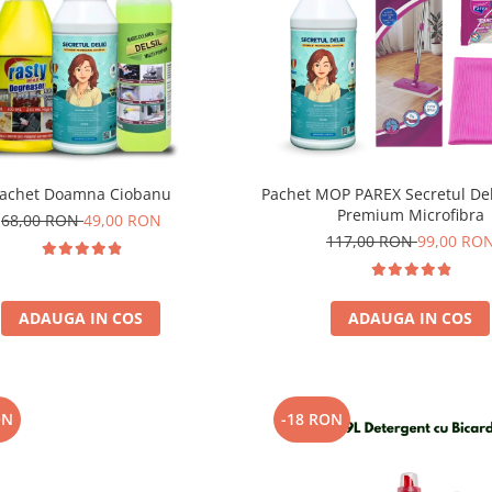
achet Doamna Ciobanu
Pachet MOP PAREX Secretul Deli
Premium Microfibra
68,00 RON
49,00 RON
117,00 RON
99,00 RO
ADAUGA IN COS
ADAUGA IN COS
ON
-18 RON