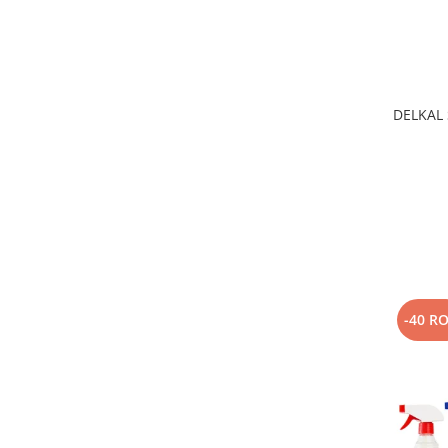
DELKAL S
-40 R