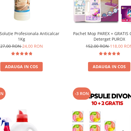
oluție Profesionala Anticalcar
Pachet Mop PAREX + GRATIS 
1Kg
Deterget PUROX
27,00 RON
24,00 RON
152,00 RON
118,00 RO
ADAUGA IN COS
ADAUGA IN COS
ON
-3 RON