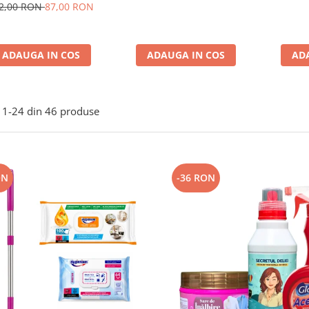
fesionala Completa, 4
2,00 RON
87,00 RON
Produse
ADAUGA IN COS
ADAUGA IN COS
AD
1-
24
din
46
produse
ON
-36 RON