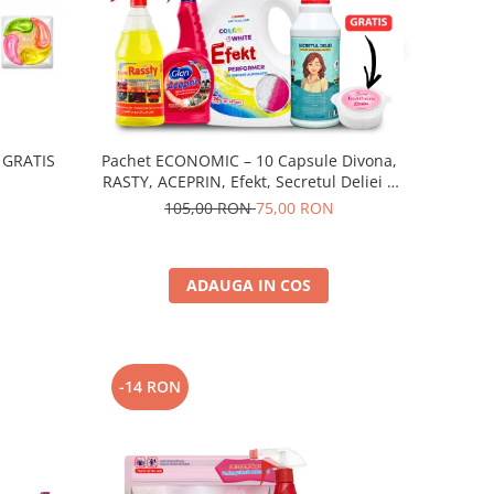
 GRATIS
Pachet ECONOMIC – 10 Capsule Divona,
RASTY, ACEPRIN, Efekt, Secretul Deliei +
Sare Inalbire GRATIS
105,00 RON
75,00 RON
ADAUGA IN COS
-14 RON