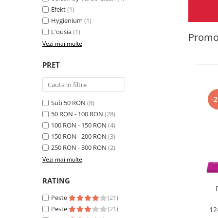
Insecticide
Efekt
(1)
Ceaiuri
Hygienium
(1)
Dezinfectante
Cosmetice
L'ousia
(1)
Promot
Absorbanti de Umiditate & Rezerve
Vopsea Par
Vezi mai multe
Bioactivatori & Tratamente Fose
Ingrijire Par
Septice
PRET
Ingrijire corp
Manusi Protectie
Ingrijire maini
Ingrijire picioare
Solutii curatare mobila
-
Sub 50 RON
(8)
Ingrijire Urechi
50 RON - 100 RON
(28)
Îngrijire Ten
100 RON - 150 RON
(4)
Curatare Intretinere Incaltaminte
150 RON - 200 RON
(3)
Farmaceutice
250 RON - 300 RON
(2)
Vezi mai multe
Gel de Dus
Igiena Orala
RATING
Make-up
Peste
(21)
Fond de ten
Peste
(21)
12
Rujuri