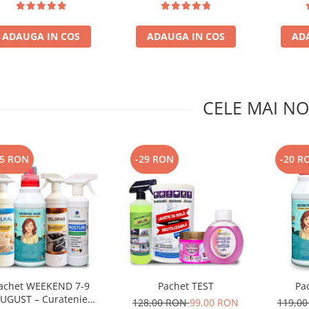
ADAUGA IN COS
ADAUGA IN COS
AD
CELE MAI NO
25 RON
-29 RON
-20 R
achet WEEKEND 7-9
Pachet TEST
Pa
UGUST – Curatenie
128,00 RON
99,00 RON
119,0