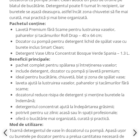
blatul de bucătărie. Detergentul poate fi turnat în recipient, iar
buretele se așază deasupra, astfel încât zona chiuvetei să fie mai
curată, mai practică și mai bine organizată.
Pachetul conține:
Lavetă Premium fără Scame pentru lustruirea vaselor,
paharelor și tacâmurilor Roll Drap – 40 x 64 cm;
Dozator cu pompă pentru detergent lichid de spălat vase cu
burete inclus Smart Clean;
Detergent Vase Ultra Concentrat Bosque Verde Spania – 1.3 L.
Beneficii principale:
pachet complet pentru spălarea și întreținerea vaselor;
include detergent, dozator cu pompă și lavetă premium;
ideal pentru bucătărie, chiuvetă, blat și zona de spălat vase;
laveta ajută la lustruirea vaselor, paharelor și tacâmurilor fără
scame;
dozatorul reduce risipa de detergent și menține buretele la
îndemână;
detergentul concentrat ajută la îndepărtarea grăsimii;
potrivit pentru uz zilnic acasă sau în spații profesionale;
oferă o bucătărie mai organizată, curată și practică.
Mod de utilizare:
Toarnă detergentul de vase în dozatorul cu pompă. Apasă ușor
cu buretele pe dozator pentru a prelua cantitatea necesară de