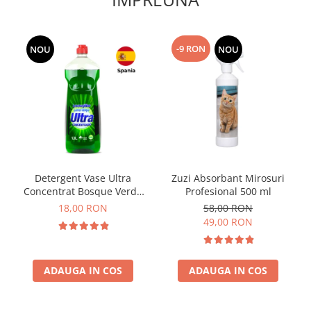
-9 RON
NOU
NOU
Detergent Vase Ultra
Zuzi Absorbant Mirosuri
Concentrat Bosque Verde
Profesional 500 ml
Spania 1.3L
18,00 RON
58,00 RON
49,00 RON
ADAUGA IN COS
ADAUGA IN COS