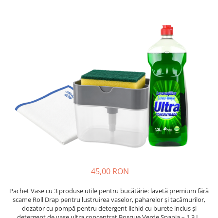
Insecticide
Ceaiuri
Dezinfectante
Cosmetice
Absorbanti de Umiditate & Rezerve
Vopsea Par
Bioactivatori & Tratamente Fose
Ingrijire Par
Septice
Ingrijire corp
Manusi Protectie
Ingrijire maini
Ingrijire picioare
Solutii curatare mobila
Ingrijire Urechi
Îngrijire Ten
Curatare Intretinere Incaltaminte
Farmaceutice
Gel de Dus
45,00 RON
Igiena Orala
Make-up
Pachet Vase cu 3 produse utile pentru bucătărie: lavetă premium fără
scame Roll Drap pentru lustruirea vaselor, paharelor și tacâmurilor,
Fond de ten
dozator cu pompă pentru detergent lichid cu burete inclus și
detergent de vase ultra concentrat Bosque Verde Spania – 1.3 L.
Rujuri