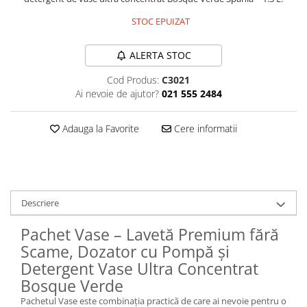
Plasturi
STOC EPUIZAT
Produse incontinenta
ALERTA STOC
Sampon
Cod Produs:
C3021
Sare de baie
Ai nevoie de ajutor?
021 555 2484
Servetele Umede
Adauga la Favorite
Cere informatii
Descriere
Pachet Vase – Lavetă Premium fără
Scame, Dozator cu Pompă și
Detergent Vase Ultra Concentrat
Bosque Verde
Pachetul Vase este combinația practică de care ai nevoie pentru o