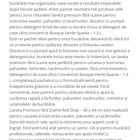
bucătărie mai organizată, vase curate și rezultate impecabile
după fiecare spălare. Acest pachet reunește trei produse utile
pentru zona chiuvetei: lavetă premium fără scame pentru
lustruirea vaselor, paharelor și tacâmurilor, dozator cu pompă
pentru detergent lichid de vase cu burete inclus și detergent de
vase ultra concentrat Bosque Verde Spania – 1.3 L.
Este un pachet ideal pentru orice bucătărie, deoarece îți oferă tot
ce ai nevoie pentru spălarea, dozarea și finisarea vaselor.
Dozatorul cu pompă ajută la folosirea mai ușoară și mai igienică a
detergentului, buretele inclus este mereu la îndemână, iar laveta
premium fără scame este perfectă pentru uscarea și lustruirea
paharelor, farfuriilor, tacâmurilor și vaselor, fără urme inestetice.
Detergentul de vase Ultra Concentrat Bosque Verde Spania – 1.3
L completează pachetul cu o formulă eficientă pentru
îndepărtarea grăsimii și a murdăriei de pe veselă. Fiind
concentrat, este potrivit pentru utilizare zilnică și ajută la
curățarea rapidă a farfuriilor, paharelor, tacâmurilor, cratițelor și
ustensilelor de bucătărie.
Laveta Premium fără Scame Roll Drap – 40 x 64 cm este realizată
pentru uscarea și lustruirea vaselor, paharelor și tacâmurilor.
Datorită texturii sale, ajută la obținerea unui aspect curat și
îngrijit, fiind potrivită atât pentru uz casnic, cât și pentru bucătării
profesionale, cafenele, restaurante sau spații HoReCa.
Dozatorul cu pompă Smart Clean aduce un plus de ordine pe