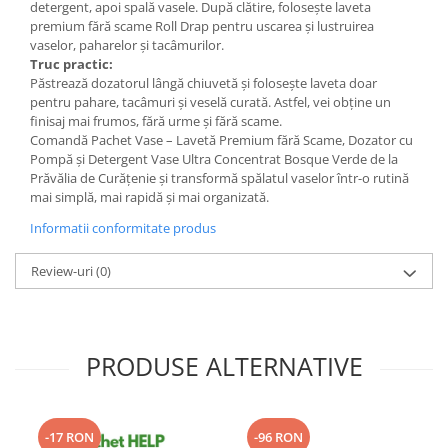
detergent, apoi spală vasele. După clătire, folosește laveta
premium fără scame Roll Drap pentru uscarea și lustruirea
vaselor, paharelor și tacâmurilor.
Truc practic:
Păstrează dozatorul lângă chiuvetă și folosește laveta doar
pentru pahare, tacâmuri și veselă curată. Astfel, vei obține un
finisaj mai frumos, fără urme și fără scame.
Comandă Pachet Vase – Lavetă Premium fără Scame, Dozator cu
Pompă și Detergent Vase Ultra Concentrat Bosque Verde de la
Prăvălia de Curățenie și transformă spălatul vaselor într-o rutină
mai simplă, mai rapidă și mai organizată.
Informatii conformitate produs
Review-uri
(0)
PRODUSE ALTERNATIVE
-17 RON
-96 RON