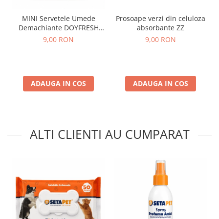
MINI Servetele Umede
Prosoape verzi din celuloza
Demachiante DOYFRESH
absorbante ZZ
Make Up – 8 pachete x 8
9,00 RON
9,00 RON
bucati
ADAUGA IN COS
ADAUGA IN COS
ALTI CLIENTI AU CUMPARAT