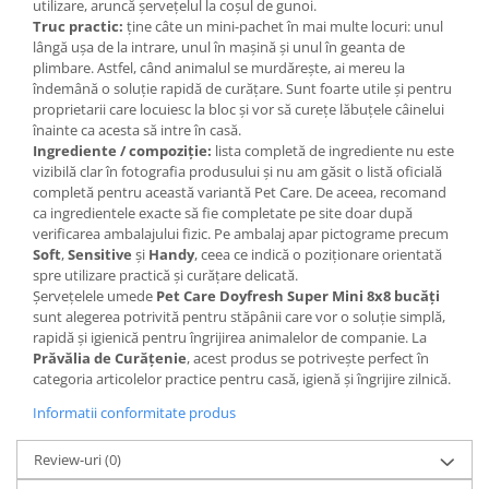
utilizare, aruncă șervețelul la coșul de gunoi.
Truc practic:
ține câte un mini-pachet în mai multe locuri: unul
lângă ușa de la intrare, unul în mașină și unul în geanta de
plimbare. Astfel, când animalul se murdărește, ai mereu la
îndemână o soluție rapidă de curățare. Sunt foarte utile și pentru
proprietarii care locuiesc la bloc și vor să curețe lăbuțele câinelui
înainte ca acesta să intre în casă.
Ingrediente / compoziție:
lista completă de ingrediente nu este
vizibilă clar în fotografia produsului și nu am găsit o listă oficială
completă pentru această variantă Pet Care. De aceea, recomand
ca ingredientele exacte să fie completate pe site doar după
verificarea ambalajului fizic. Pe ambalaj apar pictograme precum
Soft
,
Sensitive
și
Handy
, ceea ce indică o poziționare orientată
spre utilizare practică și curățare delicată.
Șervețelele umede
Pet Care Doyfresh Super Mini 8x8 bucăți
sunt alegerea potrivită pentru stăpânii care vor o soluție simplă,
rapidă și igienică pentru îngrijirea animalelor de companie. La
Prăvălia de Curățenie
, acest produs se potrivește perfect în
categoria articolelor practice pentru casă, igienă și îngrijire zilnică.
Informatii conformitate produs
Review-uri
(0)