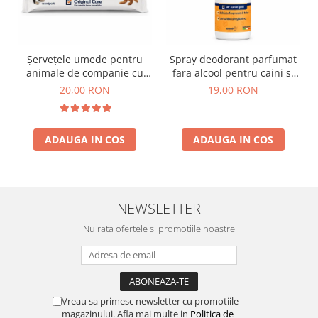
Șervețele umede pentru
Spray deodorant parfumat
animale de companie cu
fara alcool pentru caini si
capac pop-up SetaPet – 50
pisici Setablu 100 ml
20,00 RON
19,00 RON
buc
ADAUGA IN COS
ADAUGA IN COS
NEWSLETTER
Nu rata ofertele si promotiile noastre
Vreau sa primesc newsletter cu promotiile
magazinului. Afla mai multe in
Politica de