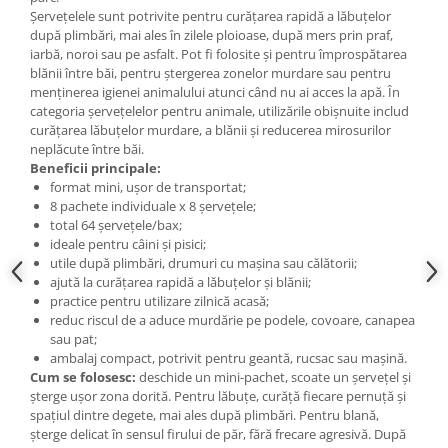
Șervețelele sunt potrivite pentru curățarea rapidă a lăbuțelor
după plimbări, mai ales în zilele ploioase, după mers prin praf,
iarbă, noroi sau pe asfalt. Pot fi folosite și pentru împrospătarea
blănii între băi, pentru ștergerea zonelor murdare sau pentru
menținerea igienei animalului atunci când nu ai acces la apă. În
categoria șervețelelor pentru animale, utilizările obișnuite includ
curățarea lăbuțelor murdare, a blănii și reducerea mirosurilor
neplăcute între băi.
Beneficii principale:
format mini, ușor de transportat;
8 pachete individuale x 8 șervețele;
total 64 șervețele/bax;
ideale pentru câini și pisici;
utile după plimbări, drumuri cu mașina sau călătorii;
ajută la curățarea rapidă a lăbuțelor și blănii;
practice pentru utilizare zilnică acasă;
reduc riscul de a aduce murdărie pe podele, covoare, canapea
sau pat;
ambalaj compact, potrivit pentru geantă, rucsac sau mașină.
Cum se folosesc:
deschide un mini-pachet, scoate un șervețel și
șterge ușor zona dorită. Pentru lăbuțe, curăță fiecare pernuță și
spațiul dintre degete, mai ales după plimbări. Pentru blană,
șterge delicat în sensul firului de păr, fără frecare agresivă. După