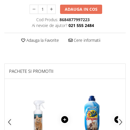
Plasturi
ADAUGA IN COS
Produse incontinenta
Cod Produs:
8684877997223
Ai nevoie de ajutor?
021 555 2484
Sampon
Sare de baie
Adauga la Favorite
Cere informatii
Servetele Umede
PACHETE SI PROMOTII