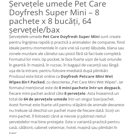
Șervețele umede Pet Care
Doyfresh Super Mini – 8
pachete x 8 bucăți, 64
șervețele/bax
Șervețelele umede
Pet Care Doyfresh Super Mini
sunt create
pentru îngrijirea rapidă și practică a animalelor de companie, fiind
ideale pentru momentele în care vrei să cureți lăbuțele, blana sau
zonele murdare ale câinelui sau pisicii fără să faci baie completă.
Formatul lor mini, tip pocket, le face foarte ușor de luat oriunde:
în geantă, în mașină, în rucsac, în bagajul de vacanță sau lângă
ușa de la intrare, pentru folosire imediată după plimbări.
Produsul este listat online ca
Doyfresh Petcare Mini Wet
Wipes 8in1 Packed
, cu descrierea „Pet Care Mini Wet Wipes”, iar
formatul menționat este de
8 mini-pachete într-un doypack
,
fiecare mini-pachet având câte
8 șervețele
. Asta înseamnă un
total de
64 de șervețele umede
într-un singur bax/pachet.
Acest format este foarte util pentru stăpânii de animale deoarece
nu trebuie să deschizi un pachet mare de fiecare dată. Scoți un
mini-pachet, îl folosești când ai nevoie și păstrezi restul
șervețelelor mai bine protejate. Este o variantă practică pentru
casă, călătorii, cabinet veterinar, hotel, mașină sau plimbări în
parc.