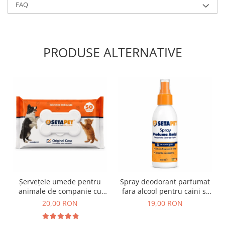
FAQ
PRODUSE ALTERNATIVE
Șervețele umede pentru
Spray deodorant parfumat
animale de companie cu
fara alcool pentru caini si
capac pop-up SetaPet – 50
pisici Setablu 100 ml
20,00 RON
19,00 RON
buc