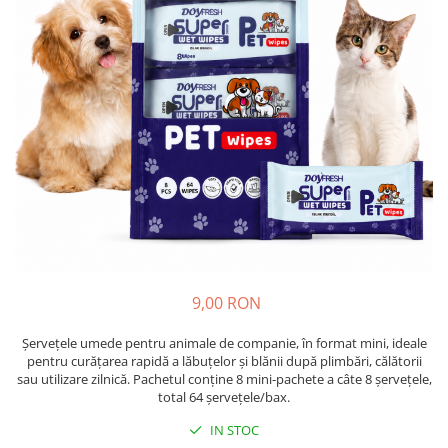
Insecticide
Ceaiuri
Dezinfectante
Cosmetice
Absorbanti de Umiditate & Rezerve
Vopsea Par
Bioactivatori & Tratamente Fose
Ingrijire Par
Septice
Ingrijire corp
Manusi Protectie
Ingrijire maini
Ingrijire picioare
Solutii curatare mobila
Ingrijire Urechi
Îngrijire Ten
Curatare Intretinere Incaltaminte
Farmaceutice
9,00 RON
Gel de Dus
Șervețele umede pentru animale de companie, în format mini, ideale
Igiena Orala
pentru curățarea rapidă a lăbuțelor și blănii după plimbări, călătorii
sau utilizare zilnică. Pachetul conține 8 mini-pachete a câte 8 șervețele,
Make-up
total 64 șervețele/bax.
Fond de ten
IN STOC
Rujuri