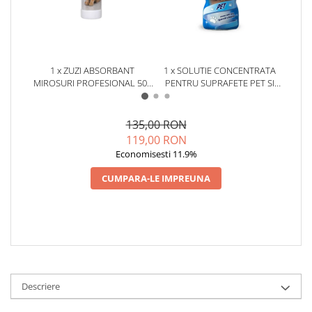
1 x ZUZI ABSORBANT
1 x SOLUTIE CONCENTRATA
1 
MIROSURI PROFESIONAL 500
PENTRU SUPRAFETE PET SI
P
ML
LOCUINTE CU ANIMALE DE
COMPA
COMPANIE 3 VRAJITOARE – 1L
135,00 RON
119,00 RON
Economisesti 11.9%
CUMPARA-LE IMPREUNA
Descriere