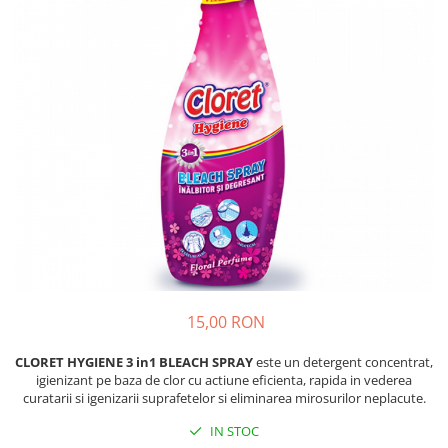
Absorbanti de Umiditate & Rezerve
Ceaiuri
Bioactivatori & Tratamente Fose
Septice
Cosmetice
Manusi Protectie
Vopsea Par
Ingrijire Par
Solutii curatare mobila
Ingrijire corp
Ingrijire maini
Ingrijire picioare
Ingrijire Urechi
Îngrijire Ten
Curatare Intretinere Incaltaminte
Farmaceutice
15,00 RON
Gel de Dus
Igiena Orala
CLORET HYGIENE 3 in1 BLEACH SPRAY
este un detergent concentrat,
igienizant pe baza de clor cu actiune eficienta, rapida in vederea
Make-up
curatarii si igenizarii suprafetelor si eliminarea mirosurilor neplacute.
Fond de ten
IN STOC
Rujuri