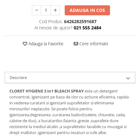
Plasturi
ADAUGA IN COS
Produse incontinenta
Cod Produs:
6426282591687
Sampon
Ai nevoie de ajutor?
021 555 2484
Sare de baie
Adauga la Favorite
Cere informatii
Servetele Umede
Descriere
CLORET HYGIENE 3 in1 BLEACH SPRAY
este un detergent
concentrat, igienizant pe baza de clor cu actiune eficienta, rapida
in vederea curatarii si igenizarii suprafetelor si eliminarea
mirosurilor neplacute. Se poate folosi pentru
igienizarea,degresarea ,curatarea bailor(toalete, chiuvete, cada,
cabine de dus), a bucatariilor,faianta ,gresie ,suprafete dure
rezistente la mediul alcalin ,a suprafetelor lavabile cu mucegai si
drept inalbitor ,igienizant pentru tesaturi si rufe albe.