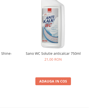
 Shine-
Sano WC Solutie anticalcar 750ml
Sano Fres
21,00 RON
ADAUGA IN COS