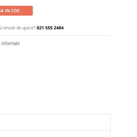
A IN COS
Ai nevoie de ajutor?
021 555 2484
informatii