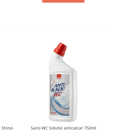
 Shine-
Sano WC Solutie anticalcar 750ml
Sano Fres