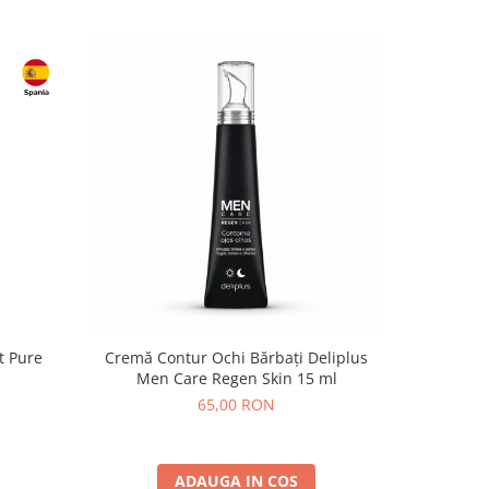
t Pure
Cremă Contur Ochi Bărbați Deliplus
Ulei Es
Men Care Regen Skin 15 ml
65,00 RON
ADAUGA IN COS