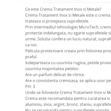
Ce este Crema Tratament Inox si Metale?
Crema Tratament Inox si Metale este o crema 
trateaza si protejeaza suprafetele.
Prin intermediul tehnologiei MicroTech, crem
protectie indelungata, nu zgarie suprafetele s
urme. Solutia confera un luciu natural, supraf
ca noi.
Pelicula protectoare creata prin folosirea pro
praful.
Indeparteaza cu usurinta rugina, petele provoc
usurinta majoritatea petelor.
Are un parfum delicat de citrice.
Are o consistenta cremoasa, se aplica usor pe
PH: 3
Unde se foloseste Crema Tratament Inox si M
Crema este recomandata pentru curatarea si t
aluminiu, inox, argint, bronz, staniu, suprafet
Nu se recomanda pentru suprafetele vopsite, l