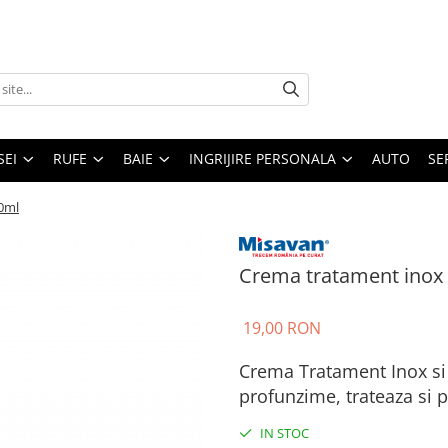
SEI
RUFE
BAIE
INGRIJIRE PERSONALA
AUTO
SE
0ml
Crema tratament inox 
19,00 RON
Crema Tratament Inox si 
profunzime, trateaza si p
IN STOC