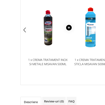
Plasturi
Produse incontinenta
Sampon
Sare de baie
Servetele Umede
1 x CREMA TRATAMENT INOX
1 x CREMA TRATAMEN
SI METALE MISAVAN 500ML
STICLA MISAVAN 500
Review-uri
(0)
FAQ
Descriere