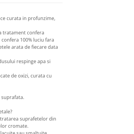
ce curata in profunzime,
a tratament confera
i confera 100% luciu fara
etele arata de fiecare data
dusului respinge apa si
ate de oxizi, curata cu
 suprafata.
etale?
ratarea suprafetelor din
elor cromate.
acuite sau smaltuite.