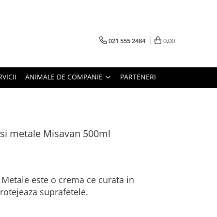
021 555 2484
0,00
RVICII
ANIMALE DE COMPANIE
PARTENERI
si metale Misavan 500ml
Metale este o crema ce curata in
rotejeaza suprafetele.