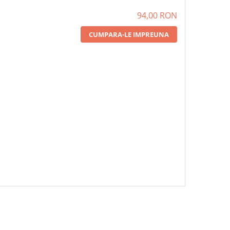
94,00 RON
CUMPARA-LE IMPREUNA
OLUTIE ANTICALCAR
1 x DETERGENT VASE POY CU
1 x PERNUTE CURA
U MASINA SPALAT
BICARBONAT SI RODIE 500ML
MULTISUPRAFETE MISA
 MISAVAN 500ML
BUC/ SET