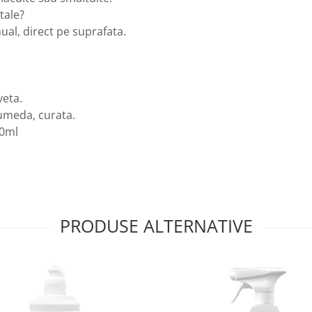
tale?
al, direct pe suprafata.
veta.
 umeda, curata.
00ml
PRODUSE ALTERNATIVE