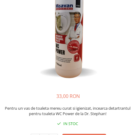
Absorbanti de Umiditate & Rezerve
Ceaiuri
Bioactivatori & Tratamente Fose
Septice
Cosmetice
Manusi Protectie
Vopsea Par
Ingrijire Par
Solutii curatare mobila
Ingrijire corp
Ingrijire maini
Ingrijire picioare
Ingrijire Urechi
Îngrijire Ten
Curatare Intretinere Incaltaminte
Farmaceutice
33,00 RON
Gel de Dus
Igiena Orala
Pentru un vas de toaleta mereu curat si igienizat, incearca detartrantul
pentru toaleta WC Power de la Dr. Stephan!
Make-up
IN STOC
Fond de ten
Rujuri