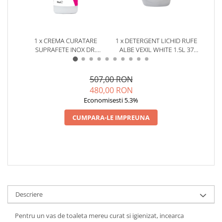
1 x CREMA CURATARE
1 x DETERGENT LICHID RUFE
1 x 
SUPRAFETE INOX DR.
ALBE VEXIL WHITE 1.5L 37
COLOR
STEPHAN STRONG CREAM
SPALARI
750ML
507,00 RON
480,00 RON
Economisesti 5.3%
CUMPARA-LE IMPREUNA
Descriere
Pentru un vas de toaleta mereu curat si igienizat, incearca