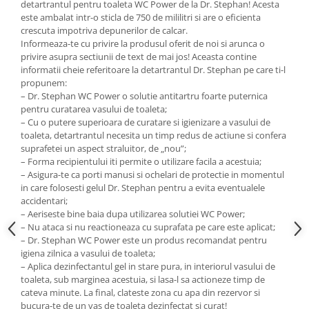
detartrantul pentru toaleta WC Power de la Dr. Stephan! Acesta
este ambalat intr-o sticla de 750 de mililitri si are o eficienta
crescuta impotriva depunerilor de calcar.
Informeaza-te cu privire la produsul oferit de noi si arunca o
privire asupra sectiunii de text de mai jos! Aceasta contine
informatii cheie referitoare la detartrantul Dr. Stephan pe care ti-l
propunem:
– Dr. Stephan WC Power o solutie antitartru foarte puternica
pentru curatarea vasului de toaleta;
– Cu o putere superioara de curatare si igienizare a vasului de
toaleta, detartrantul necesita un timp redus de actiune si confera
suprafetei un aspect straluitor, de „nou”;
– Forma recipientului iti permite o utilizare facila a acestuia;
– Asigura-te ca porti manusi si ochelari de protectie in momentul
in care folosesti gelul Dr. Stephan pentru a evita eventualele
accidentari;
– Aeriseste bine baia dupa utilizarea solutiei WC Power;
– Nu ataca si nu reactioneaza cu suprafata pe care este aplicat;
– Dr. Stephan WC Power este un produs recomandat pentru
igiena zilnica a vasului de toaleta;
– Aplica dezinfectantul gel in stare pura, in interiorul vasului de
toaleta, sub marginea acestuia, si lasa-l sa actioneze timp de
cateva minute. La final, clateste zona cu apa din rezervor si
bucura-te de un vas de toaleta dezinfectat si curat!