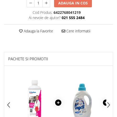
ADAUGA IN COS
Plasturi
Cod Produs:
6422768041219
Produse incontinenta
Ai nevoie de ajutor?
021 555 2484
Sampon
Sare de baie
Adauga la Favorite
Cere informatii
Servetele Umede
PACHETE SI PROMOTII