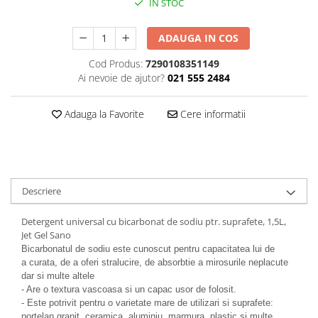
IN STOC
Plasturi
ADAUGA IN COS
Produse incontinenta
Sampon
Cod Produs:
7290108351149
Ai nevoie de ajutor?
021 555 2484
Sare de baie
Servetele Umede
Adauga la Favorite
Cere informatii
Descriere
Detergent universal cu bicarbonat de sodiu ptr. suprafete, 1,5L,
Jet Gel Sano
Bicarbonatul de sodiu este cunoscut pentru capacitatea lui de
a curata, de a oferi stralucire, de absorbtie a mirosurile neplacute
dar si multe altele
- Are o textura vascoasa si un capac usor de folosit.
- Este potrivit pentru o varietate mare de utilizari si suprafete:
portelan granit, ceramica, aluminiu, marmura, plastic si multe