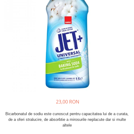
Insecticide
Ceaiuri
Dezinfectante
Cosmetice
Absorbanti de Umiditate & Rezerve
Vopsea Par
Bioactivatori & Tratamente Fose
Ingrijire Par
Septice
Ingrijire corp
Manusi Protectie
Ingrijire maini
Ingrijire picioare
Solutii curatare mobila
Ingrijire Urechi
Îngrijire Ten
Curatare Intretinere Incaltaminte
Farmaceutice
Gel de Dus
23,00 RON
Igiena Orala
Bicarbonatul de sodiu este cunoscut pentru capacitatea lui de a curata,
Make-up
de a oferi stralucire, de absorbtie a mirosurile neplacute dar si multe
altele
Fond de ten
Rujuri