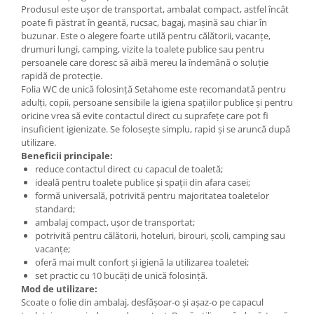
Produsul este ușor de transportat, ambalat compact, astfel încât
poate fi păstrat în geantă, rucsac, bagaj, mașină sau chiar în
buzunar. Este o alegere foarte utilă pentru călătorii, vacanțe,
drumuri lungi, camping, vizite la toalete publice sau pentru
persoanele care doresc să aibă mereu la îndemână o soluție
rapidă de protecție.
Folia WC de unică folosință Setahome este recomandată pentru
adulți, copii, persoane sensibile la igiena spațiilor publice și pentru
oricine vrea să evite contactul direct cu suprafețe care pot fi
insuficient igienizate. Se folosește simplu, rapid și se aruncă după
utilizare.
Beneficii principale:
reduce contactul direct cu capacul de toaletă;
ideală pentru toalete publice și spații din afara casei;
formă universală, potrivită pentru majoritatea toaletelor
standard;
ambalaj compact, ușor de transportat;
potrivită pentru călătorii, hoteluri, birouri, școli, camping sau
vacanțe;
oferă mai mult confort și igienă la utilizarea toaletei;
set practic cu 10 bucăți de unică folosință.
Mod de utilizare:
Scoate o folie din ambalaj, desfășoar-o și așaz-o pe capacul