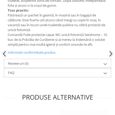
toaletei, acoperind zona de contact. După utilizare, îndepărtează
folia și arunc-o la coșul de gunoi.
Truc practic:
Păstrează un pachet în geantă, în mașină sau în bagajul de
călătorie. Este foarte util atunci când mergi cu copiii în oraș, în
vacanță sau în locuri unde toaletele publice nu oferă protecții de
unică folosință.
Comandă Folie protecție capac WC unică folosință Setahome – 10
buc de la Prăvălia de Curățenie și ai mereu la îndemână o soluție
simplă pentru mai multă igienă și confort oriunde te afli.
Informatii conformitate produs
Review-uri
(0)
FAQ
PRODUSE ALTERNATIVE