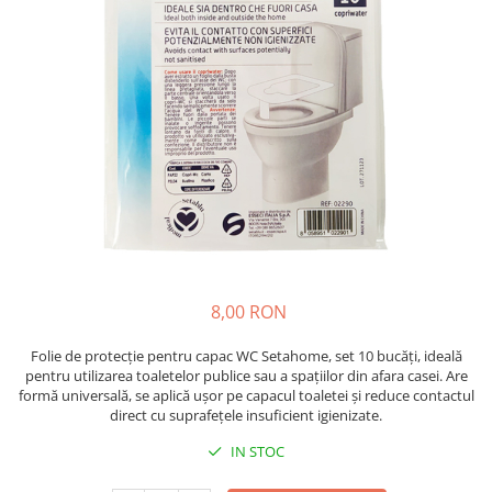
Insecticide
Ceaiuri
Dezinfectante
Cosmetice
Absorbanti de Umiditate & Rezerve
Vopsea Par
Bioactivatori & Tratamente Fose
Ingrijire Par
Septice
Ingrijire corp
Manusi Protectie
Ingrijire maini
Ingrijire picioare
Solutii curatare mobila
Ingrijire Urechi
Îngrijire Ten
Curatare Intretinere Incaltaminte
8,00 RON
Farmaceutice
Folie de protecție pentru capac WC Setahome, set 10 bucăți, ideală
Gel de Dus
pentru utilizarea toaletelor publice sau a spațiilor din afara casei. Are
Igiena Orala
formă universală, se aplică ușor pe capacul toaletei și reduce contactul
direct cu suprafețele insuficient igienizate.
Make-up
IN STOC
Fond de ten
Rujuri