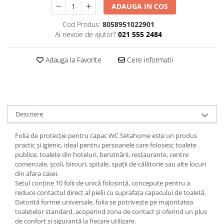
ADAUGA IN COS
Plasturi
Cod Produs:
8058951022901
Produse incontinenta
Ai nevoie de ajutor?
021 555 2484
Sampon
Sare de baie
Adauga la Favorite
Cere informatii
Servetele Umede
Descriere
Folia de protecție pentru capac WC Setahome este un produs
practic și igienic, ideal pentru persoanele care folosesc toalete
publice, toalete din hoteluri, benzinării, restaurante, centre
comerciale, școli, birouri, spitale, spații de călătorie sau alte locuri
din afara casei.
Setul conține 10 folii de unică folosință, concepute pentru a
reduce contactul direct al pielii cu suprafața capacului de toaletă.
Datorită formei universale, folia se potrivește pe majoritatea
toaletelor standard, acoperind zona de contact și oferind un plus
de confort și siguranță la fiecare utilizare.