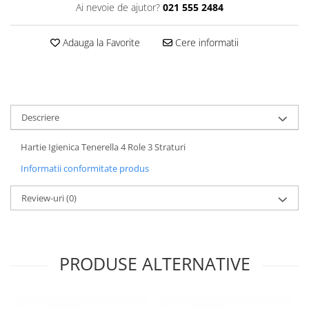
Ai nevoie de ajutor?
021 555 2484
Plasturi
Produse incontinenta
Adauga la Favorite
Cere informatii
Sampon
Sare de baie
Servetele Umede
Descriere
Hartie Igienica Tenerella 4 Role 3 Straturi
Informatii conformitate produs
Review-uri
(0)
PRODUSE ALTERNATIVE