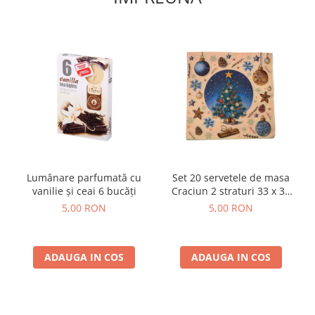
Lumânare parfumată cu
Set 20 servetele de masa
vanilie și ceai 6 bucăți
Craciun 2 straturi 33 x 33
cm
5,00 RON
5,00 RON
ADAUGA IN COS
ADAUGA IN COS