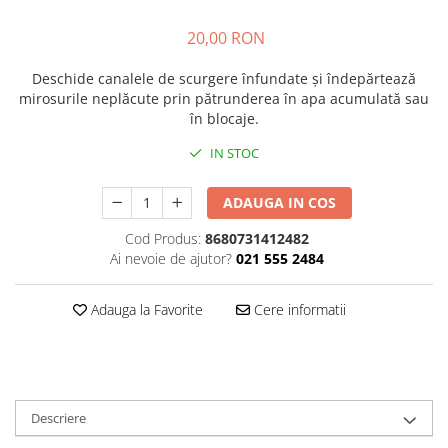
Plasturi
20,00 RON
Produse incontinenta
Deschide canalele de scurgere înfundate și îndepărtează
Sampon
mirosurile neplăcute prin pătrunderea în apa acumulată sau
Sare de baie
în blocaje.
Servetele Umede
IN STOC
ADAUGA IN COS
Cod Produs:
8680731412482
Ai nevoie de ajutor?
021 555 2484
Adauga la Favorite
Cere informatii
Descriere