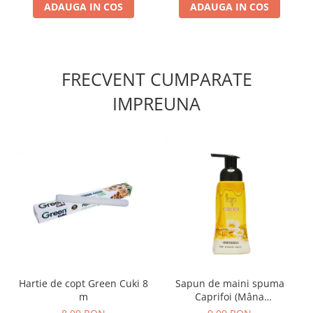
ADAUGA IN COS
ADAUGA IN COS
FRECVENT CUMPARATE
IMPREUNA
Hartie de copt Green Cuki 8
Sapun de maini spuma
m
Caprifoi (Mâna
Maicii Domnului) 250 ml