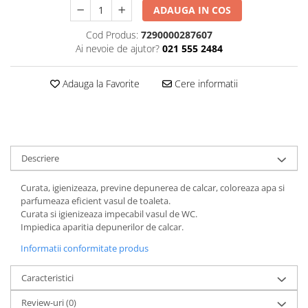
ADAUGA IN COS
Plasturi
Cod Produs:
7290000287607
Produse incontinenta
Ai nevoie de ajutor?
021 555 2484
Sampon
Sare de baie
Adauga la Favorite
Cere informatii
Servetele Umede
Descriere
Curata, igienizeaza, previne depunerea de calcar, coloreaza apa si
parfumeaza eficient vasul de toaleta.
Curata si igienizeaza impecabil vasul de WC.
Impiedica aparitia depunerilor de calcar.
Informatii conformitate produs
Caracteristici
Review-uri
(0)