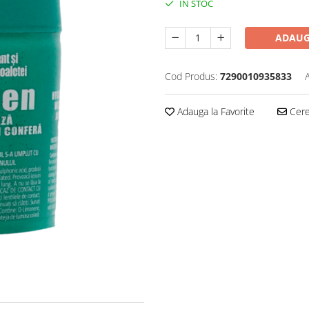
IN STOC
ADAUG
Cod Produs:
7290010935833
Adauga la Favorite
Cere 