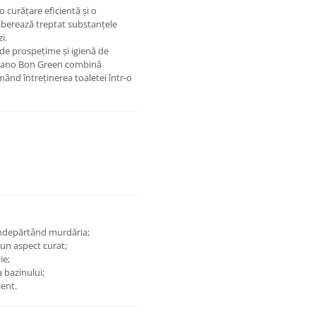
 curățare eficientă și o
eliberează treptat substanțele
i.
 de prospețime și igienă de
e, Sano Bon Green combină
nd întreținerea toaletei într-o
 îndepărtând murdăria;
 un aspect curat;
ie;
 bazinului;
ient.