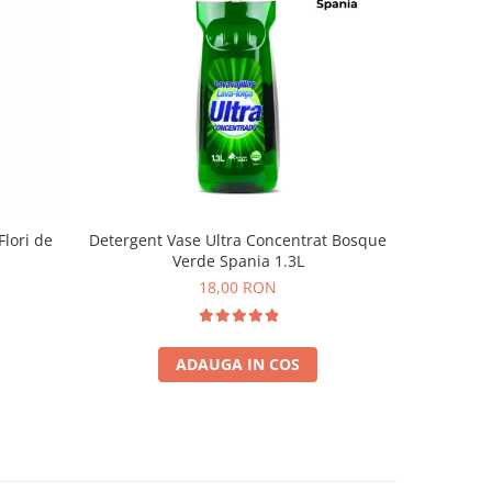
lori de
Detergent Vase Ultra Concentrat Bosque
Gel de du
Verde Spania 1.3L
18,00 RON
ADAUGA IN COS