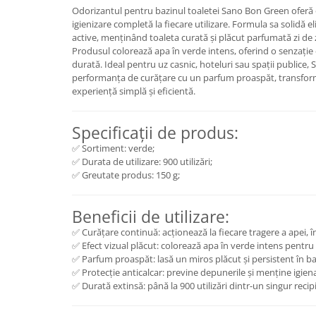
Odorizantul pentru bazinul toaletei Sano Bon Green oferă o
Plasturi
igienizare completă la fiecare utilizare. Formula sa solidă 
active, menținând toaleta curată și plăcut parfumată zi de z
Produse incontinenta
Produsul colorează apa în verde intens, oferind o senzație
Sampon
durată. Ideal pentru uz casnic, hoteluri sau spații public
performanța de curățare cu un parfum proaspăt, transformâ
Sare de baie
experiență simplă și eficientă.
Servetele Umede
Specificații de produs:
✅ Sortiment: verde;
✅ Durata de utilizare: 900 utilizări;
✅ Greutate produs: 150 g;
Beneficii de utilizare:
✅ Curățare continuă: acționează la fiecare tragere a apei,
✅ Efect vizual plăcut: colorează apa în verde intens pentru
✅ Parfum proaspăt: lasă un miros plăcut și persistent în ba
✅ Protecție anticalcar: previne depunerile și menține igiena
✅ Durată extinsă: până la 900 utilizări dintr-un singur recip