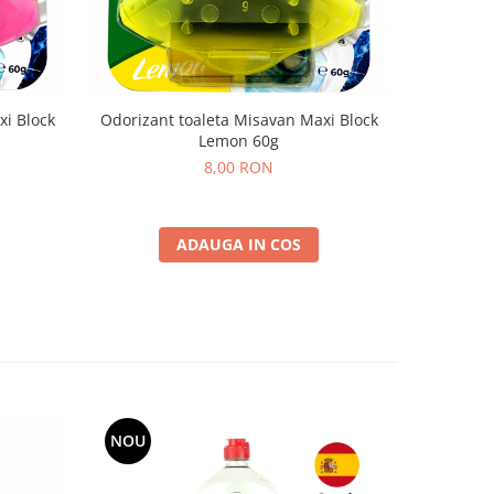
xi Block
Odorizant toaleta Misavan Maxi Block
Odorizant
Lemon 60g
8,00 RON
ADAUGA IN COS
NOU