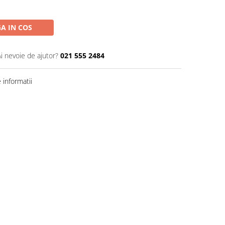
A IN COS
Ai nevoie de ajutor?
021 555 2484
informatii