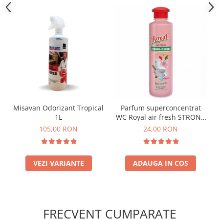
Misavan Odorizant Tropical
Parfum superconcentrat
1L
WC Royal air fresh STRONG
CHERRY 250 ml
105,00 RON
24,00 RON
VEZI VARIANTE
ADAUGA IN COS
FRECVENT CUMPARATE