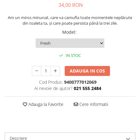
34,00 RON
Plasturi
Am un miros minunat, care va camufla toate momentele neplăcute
Produse incontinenta
din toaleta ta, și care poate persista până la trei zile.
Sampon
Model
:
Sare de baie
Servetele Umede
IN STOC
ADAUGA IN COS
Cod Produs:
9400777012069
Ai nevoie de ajutor?
021 555 2484
Adauga la Favorite
Cere informatii
Descriere