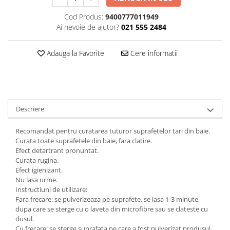
Plasturi
Cod Produs:
9400777011949
Ai nevoie de ajutor?
021 555 2484
Produse incontinenta
Sampon
Adauga la Favorite
Cere informatii
Sare de baie
Servetele Umede
Descriere
Recomandat pentru curatarea tuturor suprafetelor tari din baie.
Curata toate suprafetele din baie, fara clatire.
Efect detartrant pronuntat.
Curata rugina.
Efect igienizant.
Nu lasa urme.
Instructiuni de utilizare:
Fara frecare: se pulverizeaza pe suprafete, se lasa 1-3 minute,
dupa care se sterge cu o laveta din microfibre sau se clateste cu
dusul.
Cu frecare: se sterge suprafata pe care a fost pulverizat produsul