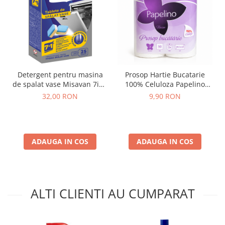
Detergent pentru masina
Prosop Hartie Bucatarie
de spalat vase Misavan 7in1
100% Celuloza Papelino
25 tablete
Finesse 3 Straturi 2 Role
32,00 RON
9,90 RON
ADAUGA IN COS
ADAUGA IN COS
ALTI CLIENTI AU CUMPARAT