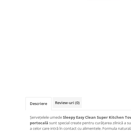
Insecticide
Ceaiuri
Dezinfectante
Cosmetice
Absorbanti de Umiditate & Rezerve
Vopsea Par
Bioactivatori & Tratamente Fose
Ingrijire Par
Septice
Ingrijire corp
Manusi Protectie
Ingrijire maini
Ingrijire picioare
Solutii curatare mobila
Ingrijire Urechi
Îngrijire Ten
Curatare Intretinere Incaltaminte
Farmaceutice
Gel de Dus
Review-uri
(0)
Descriere
Igiena Orala
Make-up
Șervețelele umede
Sleepy Easy Clean Super Kitchen To
portocală
sunt special create pentru curățarea zilnică a su
Fond de ten
a celor care intră în contact cu alimentele. Formula natural
Rujuri