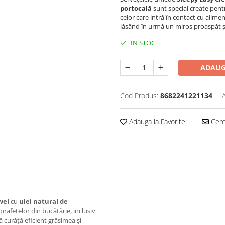
portocală
sunt special create pentr
celor care intră în contact cu alime
lăsând în urmă un miros proaspăt și
IN STOC
ADAUG
Cod Produs:
8682241221134
Adauga la Favorite
Cere 
wel
cu
ulei natural de
prafețelor din bucătărie, inclusiv
ă curăță eficient grăsimea și