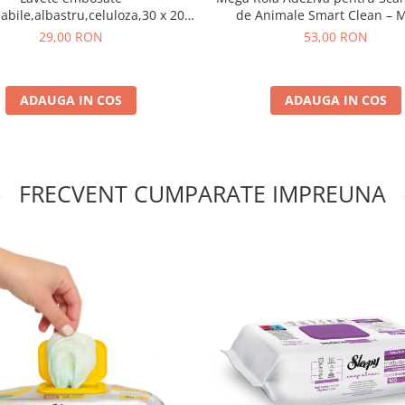
zabile,albastru,celuloza,30 x 20
de Animale Smart Clean – 
cm,rola 75 bucati
Extensibil 115 cm 25 Fo
29,00 RON
53,00 RON
ADAUGA IN COS
ADAUGA IN COS
FRECVENT CUMPARATE IMPREUNA