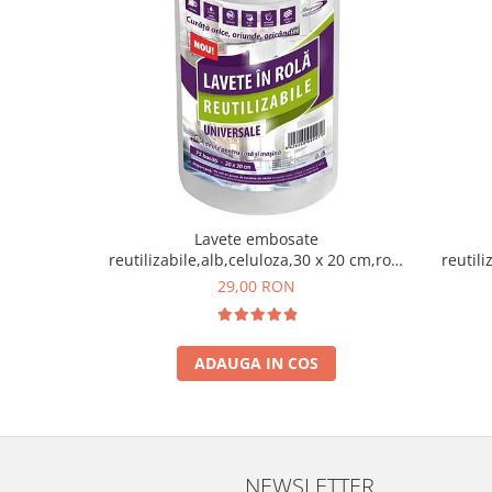
Lavete embosate
reutilizabile,alb,celuloza,30 x 20 cm,rola
reutili
75 bucati
29,00 RON
ADAUGA IN COS
NEWSLETTER