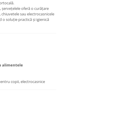
ortocală.
, șervețelele oferă o curățare
, chiuvetele sau electrocasnicele
nd o soluție practică și igienică
cu alimentele
pentru copii, electrocasnice