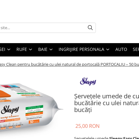
SEI
RUFE
BAIE
INGRIJIRE PERSONALA
AUTO
SE
sy Clean pentru bucătărie cu ulei natural de portocală PORTOCALIU – 50 bu
Șervețele umede de cu
bucătărie cu ulei nat
bucăți
25,00 RON
Șervețelele umede
Sleepy Easy Cl