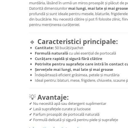
murdăria, lăsând în urmă un miros proaspăt și plăcut de p
Plasturi
Datorită dimensiunilor
mai lungi, mai late și mai groase
profundă și sunt ideale pentru mesele, blaturile, frigiderele
Produse incontinenta
din bucătărie. Nu necesită clătire și pot fi folosite zilnic, fii
pentru menținerea curățeniei.
Sampon
Sare de baie
🔹
Caracteristici principale:
Servetele Umede
Cantitate:
50 bucăți/pachet
Formulă naturală
cu ulei esențial de portocală
Curățare rapidă și sigură fără clătire
Potrivite pentru suprafețe care intră în contact 
Șervețele mai lungi, mai late și mai groase
Îndepărtează eficient grăsimea, petele și murdăria
Ideal pentru: blaturi, mese, frigidere, chiuvete, scaune 
💡
Avantaje:
✔ Nu necesită apă sau detergent suplimentar
✔ Lasă suprafețele curate și lucioase
✔ Parfum proaspăt de portocală naturală
✔ Formulă delicată și sigură pentru piele și suprafețe