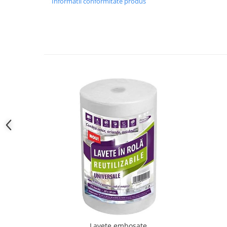
Informatii conformitate produs
Lavete embosate