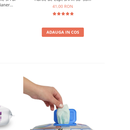
Maner
41,00 RON
i
ADAUGA IN COS