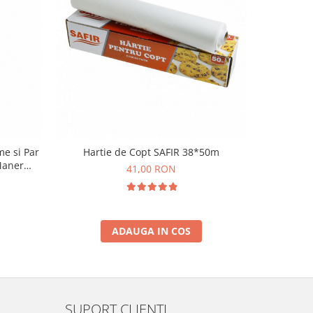
e si Par
Hartie de Copt SAFIR 38*50m
Prosop ha
Maner
41,00 RON
i
ADAUGA IN COS
SUPORT CLIENTI