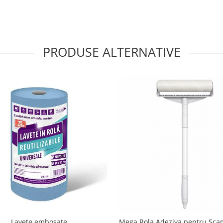
PRODUSE ALTERNATIVE
Lavete embosate
Mega Rola Adeziva pentru Scam