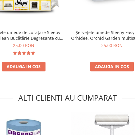
ele umede de curățare Sleepy
Șervețele umede Sleepy Easy
Clean Bucătărie Degresante cu
Orhidee, Orchid Garden multis
spumă activă 30 bucăți
100 buc
25,00 RON
25,00 RON
ADAUGA IN COS
ADAUGA IN COS
ALTI CLIENTI AU CUMPARAT