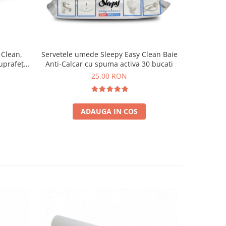
 Clean,
Servetele umede Sleepy Easy Clean Baie
Șervețe
uprafețe,
Anti-Calcar cu spuma activa 30 bucati
Cirese, Ch
25,00 RON
ADAUGA IN COS