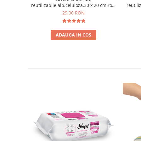
reutilizabile,alb,celuloza,30 x 20 cm,rola
reutili
75 bucati
29,00 RON
ADAUGA IN COS