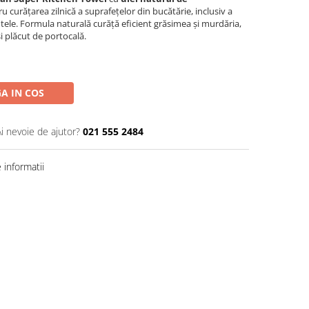
u curățarea zilnică a suprafețelor din bucătărie, inclusiv a
ntele. Formula naturală curăță eficient grăsimea și murdăria,
 plăcut de portocală.
A IN COS
Ai nevoie de ajutor?
021 555 2484
informatii