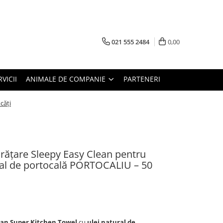
021 555 2484
0,00
RVICII
ANIMALE DE COMPANIE
PARTENERI
căți
rățare Sleepy Easy Clean pentru
ural de portocală PORTOCALIU – 50
ean Super Kitchen Towel
cu
ulei natural de