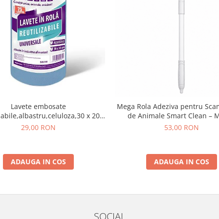
Lavete embosate
Mega Rola Adeziva pentru Scam
zabile,albastru,celuloza,30 x 20
de Animale Smart Clean – 
cm,rola 75 bucati
Extensibil 115 cm 25 Fo
29,00 RON
53,00 RON
ADAUGA IN COS
ADAUGA IN COS
SOCIAL