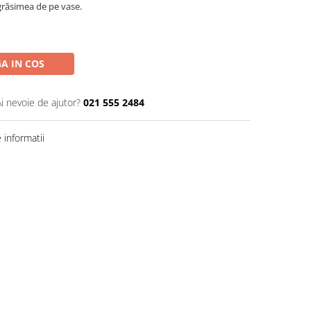
 grăsimea de pe vase.
A IN COS
Ai nevoie de ajutor?
021 555 2484
informatii