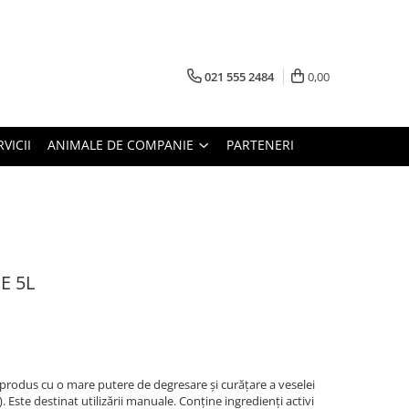
021 555 2484
0,00
RVICII
ANIMALE DE COMPANIE
PARTENERI
E 5L
produs cu o mare putere de degresare și curățare a veselei
.). Este destinat utilizării manuale. Conține ingredienți activi