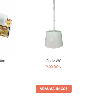
50m
Perie WC
Rac
9,00 RON
ADAUGA IN COS