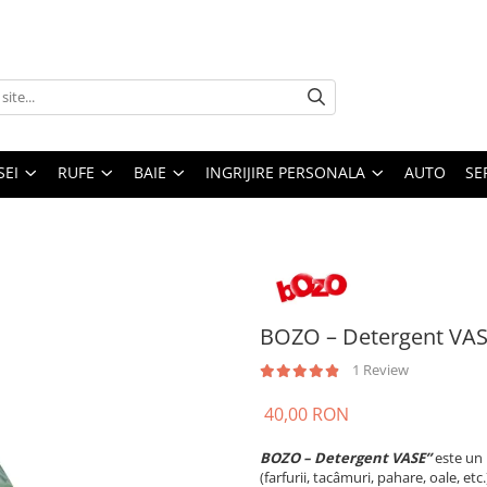
SEI
RUFE
BAIE
INGRIJIRE PERSONALA
AUTO
SE
BOZO – Detergent VAS
1 Review
40,00 RON
BOZO – Detergent VASE”
este un 
(farfurii, tacâmuri, pahare, oale, etc