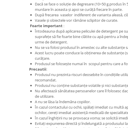
Dacă se face o soluție de degresare (10÷50 g.produs în 5
murdare în aceasta și apoi se curăță fiecare în parte.
După frecarea vaselor indiferent de varianta aleasă, clăt
Vasele și obiectele vor rămâne sclipitor de curate.
Foarte important
:
Întodeauna după aplicarea peliculei de detergent pe su
suprafețe să fie foarte bine clătite cu apă pentru a înde
urme de detergent.
Nu se va folosi produsul în amestec cu alte substanțe sa
Acest lucru poate conduce la obținerea de substanțe (so
curățare.
Produsul se folosește numai în scopul pentru care a fos
Precautii
:
Produsul nu prezinta riscuri deosebite în condițiile util
recomandat.
Produsul nu conține substanțe volatile și nici substanț
Nu afectează sănătatea persoanelor care îl folosesc da
de utilizare.
A nu se lăsa la îndemâna copiilor.
În cazul contactului cu ochii, spălați imediat cu multă 
ochilor, cereţi imediat asistenţă medicală de specialitat
În cazul înghiţirii nu se provoaca voma; se solicită imed
Evitați expunerea directă și îndelungată a produsului la 