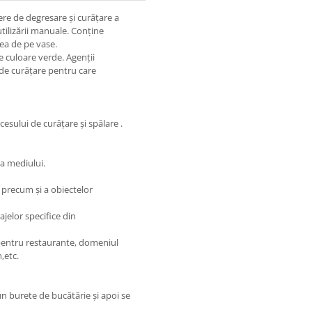
re de degresare și curățare a
 utilizării manuale. Conține
mea de pe vase.
e culoare verde. Agenții
l de curățare pentru care
cesului de curățare și spălare .
a mediului.
, precum și a obiectelor
ajelor specifice din
 pentru restaurante, domeniul
,etc.
 un burete de bucătărie și apoi se