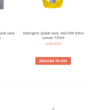
alat vase
Detergent spălat vase, KALYON Extra
Rezervă
e
Lemon 735ml
Pompă și 
9,00 RON
ADAUGA IN COS