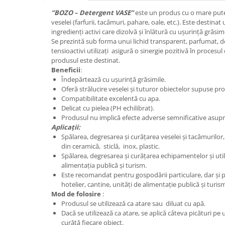
”BOZO – Detergent VASE”
este un produs cu o mare pute
Plasturi
veselei (farfurii, tacâmuri, pahare, oale, etc.). Este destinat
Produse incontinenta
ingredienți activi care dizolvă și înlătură cu ușurință grăsi
Se prezintă sub forma unui lichid transparent, parfumat, d
Sampon
tensioactivi utilizați asigură o sinergie pozitivă în procesu
Sare de baie
produsul este destinat.
Beneficii
:
Servetele Umede
Îndepărtează cu ușurință grăsimile.
Oferă strălucire veselei și tuturor obiectelor supuse pro
Compatibilitate excelentă cu apa.
Delicat cu pielea (PH echilibrat).
Produsul nu implică efecte adverse semnificative asupr
Aplicații:
Spălarea, degresarea și curățarea veselei și tacâmurilor
din ceramică, sticlă, inox, plastic.
Spălarea, degresarea și curățarea echipamentelor și util
alimentația publică și turism.
Este recomandat pentru gospodării particulare, dar și
hotelier, cantine, unități de alimentație publică și turism
Mod de folosire
:
Produsul se utilizează ca atare sau diluat cu apă.
Dacă se utilizează ca atare, se aplică câteva picături pe
curăță fiecare obiect.