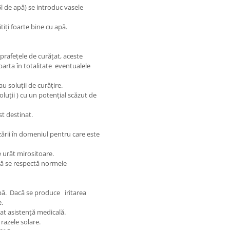
l de apă) se introduc vasele
iți foarte bine cu apă.
prafețele de curățat, aceste
parta în totalitate eventualele
u soluții de curățire.
luții ) cu un potențial scăzut de
t destinat.
izării în domeniul pentru care este
e urât mirositoare.
că se respectă normele
apă. Dacă se produce iritarea
e.
iat asistență medicală.
razele solare.